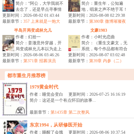
简介：“阿公，大学我就不
简介：重生年，公知遍
去念了，还是早点寻事情
地，唱衰之声不绝于耳！
更新时间：2026-08-02 01:43:44
做吧。”“书哪能不念？做
更新时间：2026-08-08 02:29:38
影视圈更是妖魔鬼怪横
最新章节：
人要有追求，念了大学，
357 上来就是一炮大
最新章节：
行。编辑演员，导演制
第380章 微博璀璨夜
的
就有机...
颁奖典礼
片，垃圾无处不在...
半岛开局变成林允儿
文豪1983
作者：幻拾一
作者：小时光恋曲
简介：姜澈意外穿越，开
简介：（重生文豪文，无
局变成林允儿本以为走上
系统，每个作品都有符合
更新时间：2026-08-06 03:46:26
富婆时代，谁知转头看见
更新时间：2026-08-07 03:02:48
时代的解读和改编）六十
最新章节：
了另一个林允儿！本以为
第371章 招募演员
最新章节：
岁的余切就坐在那里，深
第39章 内参（二）
只变身林允...
情的目光望...
都市重生月推荐榜
1979黄金时代
作者：睡觉会变白
更新时间：2026-07-25 16:16:19
简介：这还是一个有点怀旧的故事...
最新章节：
第1435章 第二次整风
东京1994，从研修医开始
作者：睡醒了会饿
更新时间：2026-08-06 10:37:54