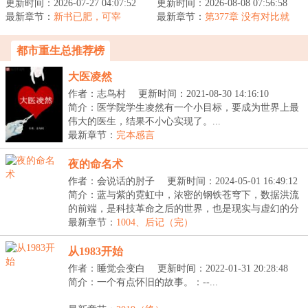
更新时间：2026-07-27 04:07:52
的不完整，而是维度的不
更新时间：2026-08-08 07:56:58
没机会靠比特币翻盘。无
最新章节：
完整。”“我敢肯定，我们
新书已肥，可宰
最新章节：
奈只能他只能先做好医生
第377章 没有对比就
的世界...
没有伤害
本职工作，...
都市重生总推荐榜
大医凌然
作者：志鸟村
更新时间：2021-08-30 14:16:10
简介：医学院学生凌然有一个小目标，要成为世界上最
伟大的医生，结果不小心实现了。...
最新章节：
完本感言
夜的命名术
作者：会说话的肘子
更新时间：2024-05-01 16:49:12
简介：蓝与紫的霓虹中，浓密的钢铁苍穹下，数据洪流
的前端，是科技革命之后的世界，也是现实与虚幻的分
界...
最新章节：
1004、后记（完）
从1983开始
作者：睡觉会变白
更新时间：2022-01-31 20:28:48
简介：一个有点怀旧的故事。：--...