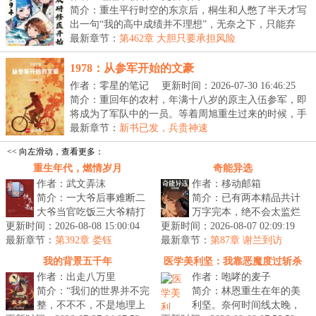
简介：重生平行时空的东京后，桐生和人憋了半天才写
出一句“我的高中成绩并不理想”，无奈之下，只能弃
文...
最新章节：
第462章 大胆只要承担风险
1978：从参军开始的文豪
作者：零星的笔记
更新时间：2026-07-30 16:46:25
简介：重回年的农村，年满十八岁的原主入伍参军，即
将成为了军队中的一员。等着周旭重生过来的时候，手
里...
最新章节：
新书已发，兵贵神速
<< 向左滑动，查看更多：
重生年代，燃情岁月
奇能异选
作者：武文弄沫
作者：移动邮箱
简介：一大爷后事难断二
简介：已有两本精品共计
大爷当官吃饭三大爷精打
万字完本，绝不会太监烂
更新时间：2026-08-08 15:00:04
细算秦淮茹脸蛋好看何雨
更新时间：2026-08-07 02:09:19
尾，请放心观看。陆冬青
最新章节：
柱打架做饭娄晓娥难逃大
第392章 娄钰
最新章节：
穿越了！这个世界到处都
第87章 谢兰到访
院李学武一...
是奇人异象...
我的背景五千年
医学美利坚：我靠恶魔度过斩杀
作者：出走八万里
作者：咆哮的麦子
线
简介：“我们的世界并不完
简介：林恩重生在年的美
整，不不不，不是地理上
利坚。奈何时间线太晚，