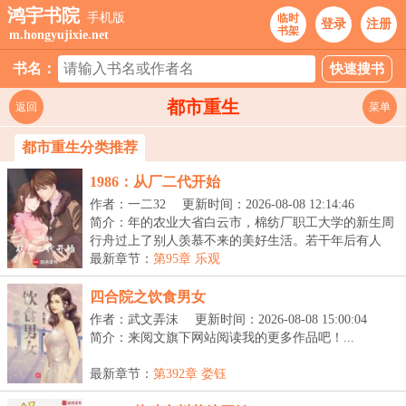
鸿宇书院
手机版
临时
登录
注册
书架
m.hongyujixie.net
书名：
都市重生
返回
菜单
都市重生分类推荐
1986：从厂二代开始
作者：一二32
更新时间：2026-08-08 12:14:46
简介：年的农业大省白云市，棉纺厂职工大学的新生周
行舟过上了别人羡慕不来的美好生活。若干年后有人
问：...
最新章节：
第95章 乐观
四合院之饮食男女
作者：武文弄沫
更新时间：2026-08-08 15:00:04
简介：来阅文旗下网站阅读我的更多作品吧！...
最新章节：
第392章 娄钰