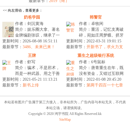
最新章节：
2019（终）
<< 向左滑动，查看更多：
奶爸学园
韩警官
作者：剑沉黄海
作者：卓牧闲
简介：娱乐圈大拿、著名
简介：重活，记忆支离破
金牌编剧张叹，继承了一
碎，宛如庄周梦蝶。挤牙
更新时间：2026-08-08 16:51:11
所只在深夜营业的幼儿
更新时间：2022-03-31 19:01:15
膏似的想起一点是一点，
最新章节：
园，想关关不了，因为小
3486、未来已来！
最新章节：
处处抢占先机。同样的，
开新书了，求火力支
朋友实在太可...
援！
不一样的经...
王牌
重生之超级银行系统
作者：虾写
作者：6号鼠标
简介：骗术，不是邪术，
简介：唐青重生在年，既
而是一种武器。用之于善
没有资金，又错过互联网
更新时间：2021-05-21 11:13:21
则正，用之于恶则邪。私
更新时间：2022-01-08 20:45:20
最初大发展的他获得了一
最新章节：
家侦探，不是警察，但同
新书上传
最新章节：
个可以借钱的银行系统。
第两千四百一十七章
样追求真相...
期许（大结局！）
他是非洲所...
本站若有图片广告属于第三方接入，非本站所为，广告内容与本站无关，不代表
本站立场，请谨慎阅读。
Copyright © 2020 鸿宇书院 All Rights Reserved.kk
SiteMap