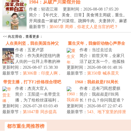
1984：从破产川菜馆开始
作者：轻语江湖
更新时间：2026-08-08 17:05:20
简介：【年代文、美食、日常】美食博主周砚，重生。
开局接盘一家破产川菜馆。跷脚牛肉、夫妻肺片、麻婆
豆...
最新章节：
第605章 周师，你老丈人是当官的吧？
（1.2w）
<< 向左滑动，查看更多：
人在美利坚，我在美国当神父
重生灾年，我偷听动物心声养全
作者：五更卢瑟
作者：当过去过去
家
简介：作为美利坚纽约唐
简介：前世灾年，全家只
人街的一位拜上帝教的神
活了赵文东一个。他孤独
更新时间：2026-08-07 15:38:30
父，洪磊白天当神父，晚
更新时间：2026-08-08 01:48:16
的游走在人世间，每天不
最新章节：
上当教父，用自己的方式
第306章：印度人啊，
最新章节：
断的上山下海，苦练打猎
第350章 喊杀震天
那就不奇怪了（一更）
维持着唐人...
和捕鱼的本...
带货主播，打下F2价格很合理吧
1960：我叔叔是FBI局长
作者：杰克大官人
作者：总有刁民想爱朕
简介：王阳是一名带货主
简介：我叔叔是FBI局
播，为了给粉丝谋福利，
长！什么？你问我是谁？
更新时间：2026-07-28 03:03:49
他经常去跟品牌方谈价
更新时间：2026-08-07 22:07:45
咳咳，我姓胡佛。年的初
最新章节：
格，让粉丝们以最低的价
第1047章 同步提高
最新章节：
夏，一名侧写师重生在叛
543、地下室里的排泄
格购买商品。...
物
逆青年身上，...
都市重生周推荐榜