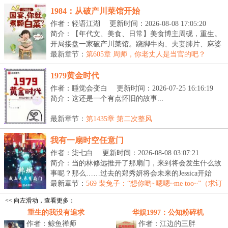
1984：从破产川菜馆开始
作者：轻语江湖
更新时间：2026-08-08 17:05:20
简介：【年代文、美食、日常】美食博主周砚，重生。
开局接盘一家破产川菜馆。跷脚牛肉、夫妻肺片、麻婆
豆...
最新章节：
第605章 周师，你老丈人是当官的吧？
（1.2w）
1979黄金时代
作者：睡觉会变白
更新时间：2026-07-25 16:16:19
简介：这还是一个有点怀旧的故事...
最新章节：
第1435章 第二次整风
我有一扇时空任意门
作者：柒七白
更新时间：2026-08-08 03:07:21
简介：当的林修远推开了那扇门，来到将会发生什么故
事呢？那么……过去的郑秀妍将会未来的Jessica开始
对...
最新章节：
569 裴兔子：“想你哟~嗯嗯~me too~”（求订
阅求月票）
<< 向左滑动，查看更多：
重生的我没有追求
华娱1997：公知粉碎机
作者：鲸鱼禅师
作者：江边的三胖