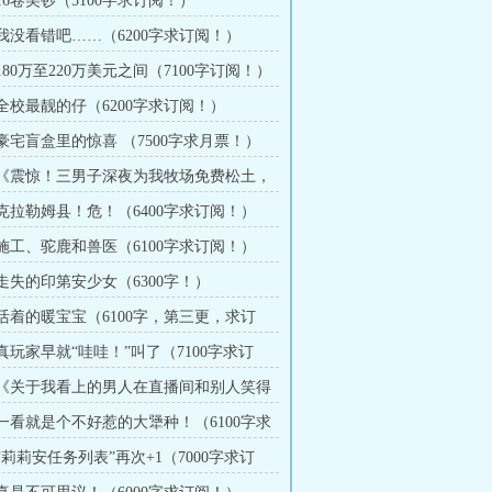
 16卷美钞（5100字求订阅！）
 我没看错吧……（6200字求订阅！）
 180万至220万美元之间（7100字订阅！）
 全校最靓的仔（6200字求订阅！）
 豪宅盲盒里的惊喜 （7500字求月票！）
章 《震惊！三男子深夜为我牧场免费松土，
……》
章 克拉勒姆县！危！（6400字求订阅！）
章 施工、驼鹿和兽医（6100字求订阅！）
 走失的印第安少女（6300字！）
章 活着的暖宝宝（6100字，第三更，求订
 真玩家早就“哇哇！”叫了（7100字求订
章 《关于我看上的男人在直播间和别人笑得
件事》
章 一看就是个不好惹的大犟种！（6100字求
 “莉莉安任务列表”再次+1（7000字求订