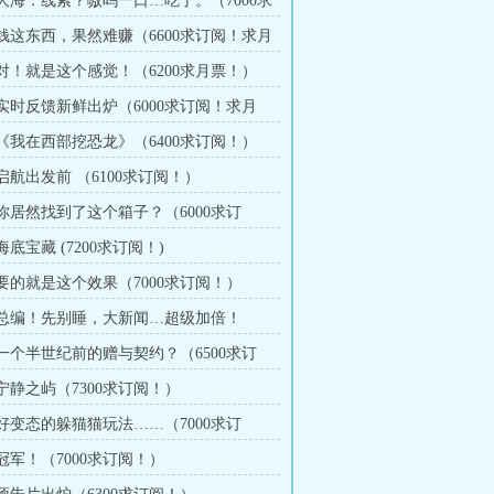
章 大海：线索？嗷呜一口…吃了。（7000求
月票！）
章 钱这东西，果然难赚（6600求订阅！求月
章 对！就是这个感觉！（6200求月票！）
章 实时反馈新鲜出炉（6000求订阅！求月
章 《我在西部挖恐龙》（6400求订阅！）
 启航出发前 （6100求订阅！）
 你居然找到了这个箱子？（6000求订
 海底宝藏 (7200求订阅！)
 要的就是这个效果（7000求订阅！）
章 总编！先别睡，大新闻…超级加倍！
订阅！）
章 一个半世纪前的赠与契约？（6500求订
 宁静之屿（7300求订阅！）
 好变态的躲猫猫玩法……（7000求订
 冠军！（7000求订阅！）