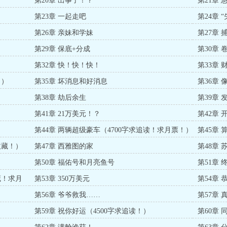
第20章 出事了！？
第21章 
第23章 一起走吧
第24章 
第26章 亲妹和学妹
第27章 
第29章 保底+分成
第30章 
第32章 快！快！快！
第33章
！）
第35章 坏消息和好消息
第36章 
第38章 劫后余生
第39章
第41章 21万美元！？
第42章 
第44章 两辆超级豪车（4700字求追读！求月票！）
第45章 
收藏！）
第47章 西雅图的家
第48章
第50章 福佑号和月亮鱼号
第51章
藏！求月
第53章 350万美元
第54章
第56章 爷爷救我……
第57章 
第59章 祝你好运（4500字求追读！）
第60章 