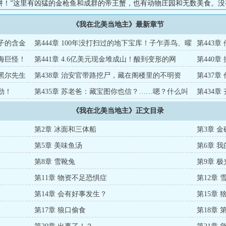
饼！”这里有凶猛的金枪鱼和成群的帝王蟹，也有动物庄园和无数美食。没
有吹过草场和海洋的风，还有满满一锅炖海鲜。日常+单女主+商业+悠闲种
《我在北美当地主》最新章节
贩子的含金
第444章 100年没打扫过的地下宝库！子乍弄鸟、曜
第443
变天目！
深海巨怪！
第441章 4.6亿美元现金堆成山！酸到变形的网
第440
友……
枭黑尔先生
第438章 治安官带路挖尸，藏在阁楼里的不明资
第437
金！
劲！
第435章 苏老爸：藏宝图你也信？……嗯？什么叫
第434
真找到了！？
《我在北美当地主》正文目录
第2章 冰面和三体船
第3章 
第5章 美味鱼汤
第6章 
第8章 雪靴兔
第9章 极
第11章 物资不足恐惧症
第12章 
第14章 会有好事发生？
第15章 
第17章 狼口偷食
第18章 第