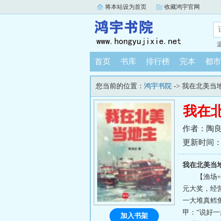
将本站设为首页
收藏鸿宇官网
首页
书库
排行榜
完本
都市
您当前的位置：
鸿宇书院
-> 我在北美当
我在
作者：陶
更新时间：202
我在北美当
【渔场+
元大奖，经
一大堆真鳕
甲：“说好
加入书架