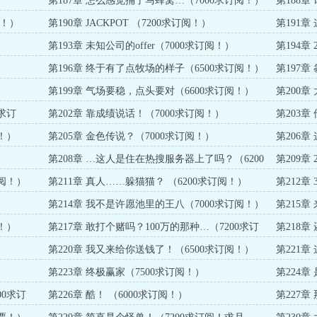
第187章 怎么感觉捅了马蜂窝…（7000求订阅！）
第188章
票！）
第190章 JACKPOT （7200求订阅！）
第191章
票！）
）
第193章 未知公司的offer（7000求订阅！）
第194章
）
第196章 终于有了点牧场的样子（6500求订阅！）
第197章
第199章 气场要稳，点头要对（6600求订阅！）
第200章
求订
第202章 靠成绩说话！（7000求订阅！）
第203章
阅！）
！）
第205章 金色传说？（7000求订阅！）
第206
第208章 …这人是住在热搜服务器上了吗？（6200
第209章
求订阅！）
订阅！）
第211章 真人……躲猫猫？ （6200求订阅！）
第212章
第214章 我不是许愿池里的王八（7000求订阅！）
第215
阅！）
！）
第217章 敢打个赌吗？100万的那种…（7200求订
第218
阅！）
订阅！）
）
第220章 我又来给你送钱了！（6500求订阅！）
第221章
第223章 终极赢家（7500求订阅！）
第224章
00求订
第226章 酷！ （6000求订阅！）
第227
阅！）