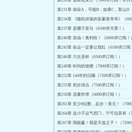
第228章 迪斯尼来人（7000求订阅！求
第231章 假设A，可能B，如果C，那么D（
订阅！求月票！）
第234章 《随机掉落的富豪老爷爷》（60
阅！求月票！）
第237章 是骡子是马（6500求月票！）
第240章 加油！奥利给！（6000求订阅！
第243章 命运一定要让我红（6100求订阅
第246章 六次圣杯（6500求订阅！）
第249章 时间的馈赠（7000求订阅！）
第252章 144年的沉睡（7200求订阅！）
第255章 初步清点（7500求订阅！）
第258章 流量炸弹（6000求订阅！）
第261章 至少8位数…起步！美元！（700
阅！）
第264章 这小子运气邪门，宁可信其有（7
订阅！）
第267章 我能赢！我是天选之子！（7200
阅！）