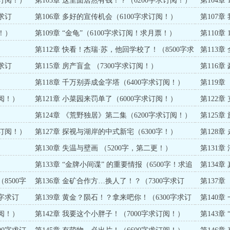
求订阅！）
第103章 这里面居然有钱！？（6200字求订阅！）
第104章
求订
第106章 多好的宣传机会（6100字求订阅！）
第107章
！）
第109章 “金龟”（6100字求订阅！求月票！）
第110章
第112章 快看！杰瑞·苏，他回学校了！（8500字求
第113章
订阅！求月票！）
求订
第115章 房产盲盒 （7300字求订阅！）
第116章
第118章 千万别弄成金字塔（6400字求订阅！）
第119
原因竟是
订阅！）
第121章 小菜园来罚单了（6000字求订阅！）
第122
第124章 《荒野独居》第二集（6200字求订阅！）
第125
求订阅！）
第127章 探视与湖岸的中式新宅（6300字！）
第128章
第130章 失温与壁画 （5200字，第二更！）
第131
阅！）
第133章 “金牌小间谍” 的重要情报（6500字！求追
第134章
读！）
阅！）
8500字
第136章 金矿合作方…换人了！？（7300字求订
第137
阅！）
像朵花这
0字求订
第139章 黄金？陨石！？拿来吧你！（6300字求订
第140
阅！）
订阅！）
订阅！）
第142章 我要这个小胖子！（7000字求订阅！）
第143章
阅！）