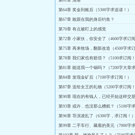
第61章 渔港
第64章 奖金到账后（5300字求追读！）
第67章 敢跟在我的身后钓鱼？
第70章 有点被盯上的感觉
第72章 小家伙，你安全了（4600字求订
第75章 再来牧场，翻新改造（4500字求
第78章 我们家也有赔偿？（5100求订阅
第81章 能送我一个锅吗？（7200字大章
第84章 发现金矿后（7100字求订阅！）
第87章 送给女王的礼物（5200字求订阅
第90章 现在的有钱人，已经开始这样交
（5100字求订阅！）
第93章 或许…也没那么糟糕？（5100字
第96章 导演凌乱了（6300字，求订阅！
第99章 二手车行、藏着的美元（7000字