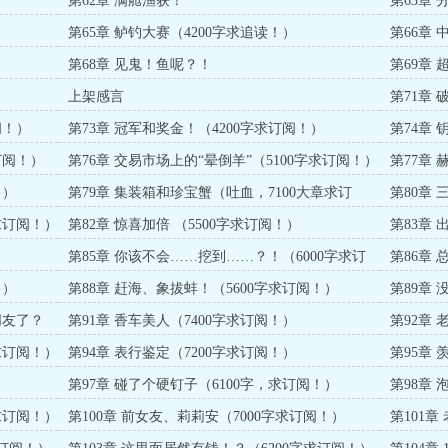
第62章 满舱渔获！
第63章
第65章 鲈钓大赛（4200字求追读！）
第66章
求收藏！
第68章 见鬼！鱼呢？！
第69章
上架感言
第71章
阅！）
第73章 冠军和奖金！（4200字求订阅！）
第74章
订阅！）
第76章 交易市场上的“晕倒羊”（5100字求订阅！）
第77章
！）
第79章 集装箱和珍宝蟹（吐血，7100大章求订
第80章
阅！）
求订阅！）
第82章 惊喜加倍 （5500字求订阅！）
第83章
票！）
第85章 你该不会……挖到……？！（6000字求订
第86章
阅！）
！）
第88章 赶海、象拔蚌！（5600字求订阅！）
第89章
朋友了？
第91章 香车美人（7400字求订阅！）
第92章 
求订阅！）
第94章 表行鉴定（7200字求订阅！）
第95章
）
第97章 碰了个硬钉子（6100字，求订阅！）
第98章
求订阅！）
第100章 前女友、莉莉安（7000字求订阅！）
第101章
阅！）