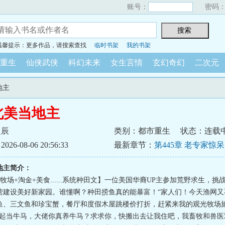
账号：
密码
温馨提示：更多作品，请搜索查找
临时书架
我的书架
重生
仙侠武侠
科幻未来
女生言情
玄幻奇幻
二次元
地主
北美当地主
良辰
类别：都市重生
状态：连载
6-08-06 20:56:33
最新章节：
第445章 老专家惊
号文物贩子的含金量
地主简介：
牧场+淘金+美食......系统种田文】一位美国华裔UP主参加荒野求生，挑
营建设美好新家园。谁懂啊？种田捞鱼真的能暴富！“家人们！今天渔网又
鱼、三文鱼和珍宝蟹，餐厅和度假木屋跳楼价打折，赶紧来我的观光牧场旅
一起当牛马，大佬你真养牛马？求求你，快搬出去让我住吧，我畜牧和兽医