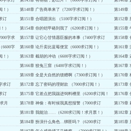
00字求订
第145章 有萌物，必出片！（6600字求订阅！）
第146章
订阅！）
第148章 广告商单来了（7200字求订阅！）
第149章
阅！）
求订
第151章 合唱团演出 （5100字求订阅！）
第152章
阅！）
第154章 你的铠甲硌到我了（6200求订阅！）
第155章
000字求
第157章 让它心甘情愿臣服的本事（7400字求订
第158章
阅！）
6600字
第160章 论斤卖比蓝莓便宜（6600求订阅！）
第161章
订阅！）
第163章 截胡的冲动（6600字求订阅！）
第164章
）
第166章 狡兔三窟（6400字求订阅！）
第167章
）
第169章 全是大自然的馈赠啊（7300求订阅！）
第170章
0字求订
第172章 忘了密码的理财款 （7000求订阅！）
第173章
订阅！求
求订
第175章 它差点把我踹进饲料槽里（6200求订阅！
第176章
求月票！）
月票！）
！求月
第178章 神偷：有时候我真想报警（7000求订
第179
阅！）
求月票！
）
第181章 我能治……（6200求订阅！求月票！）
第182章
）
第184章 扮演什么角色…绑匪吗？（6200求订
第185
阅！）
阅！求月