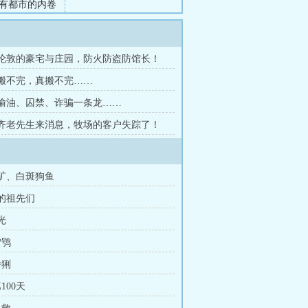
有都市的内卷
田=人生赢
章 伦敦的豪宅与庄园，防火防盗防馆长！
章 搬不完，真搬不完……
章 偷油、囚禁、诈骗一条龙……
章 齐老先生来消息，牧场的客户失踪了！
金矿、白斑狗鱼
我的祖先们
光
雪鸮
猞猁
100天