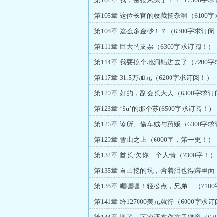
第102章 我，被抢风头了！？（7500字
第105章 这位长官的收藏挺杂啊（6100字
阅！）
第108章 这么多金砂！？（6300字求订阅
第111章 巨大的支票（6300字求订阅！）
第114章 我要挖个地洞钻进去了（7200字
阅！）
第117章 31.5万加元（6200字求订阅！）
第120章 好的，副会长大人（6300字求
第123章 ‘Su’的那个苏(6500字求订阅！)
第126章 诊所、偷车贼与药贩（6300字
第129章 雪山之上（6000字，第一更！）
第132章 酋长:欠你一个人情（7300字！）
第135章 自己挖的坑，含着泪也得蹲里面（
求订阅！）
第138章 喔喔喔！轻松点，兄弟…（710
阅！）
第141章 给127000美元就行（6000字求