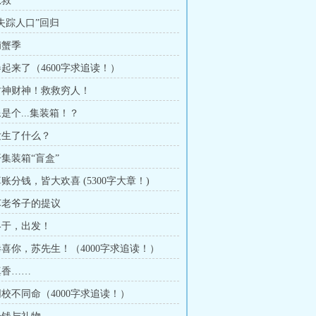
急救
“失踪人口”回归
捕蟹季
卷起来了（4600字求追读！）
 财神财神！救救穷人！
像是个...集装箱！？
 发生了什么？
开集装箱“盲盒”
算账分钱，皆大欢喜 (5300字大章！)
 苏老爷子的提议
 终于，出发！
 恭喜你，苏先生！（4000字求追读！）
真香……
同校不同命（4000字求追读！）