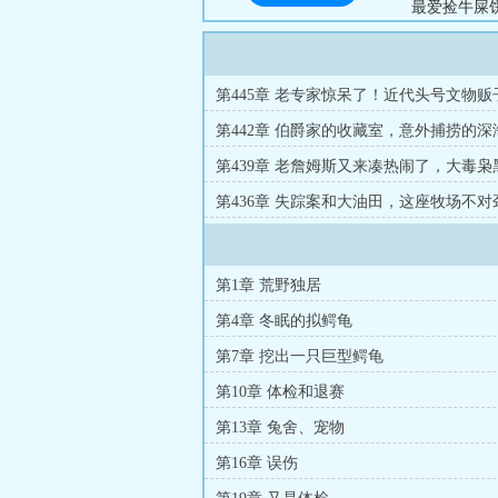
最爱捡牛屎
和焦虑，只
家...
第445章 老专家惊呆了！近代头号文物
量
第442章 伯爵家的收藏室，意外捕捞的
第439章 老詹姆斯又来凑热闹了，大毒
第436章 失踪案和大油田，这座牧场不对
第1章 荒野独居
第4章 冬眠的拟鳄龟
第7章 挖出一只巨型鳄龟
第10章 体检和退赛
第13章 兔舍、宠物
第16章 误伤