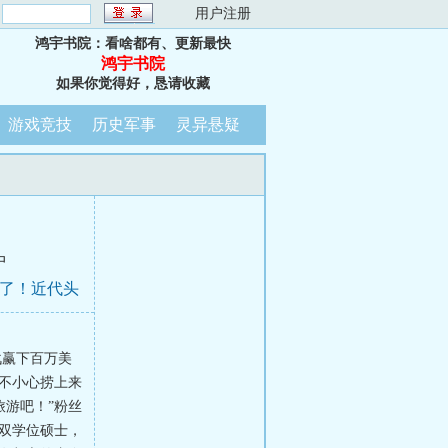
：
用户注册
鸿宇书院：看啥都有、更新最快
鸿宇书院
如果你觉得好，恳请收藏
游戏竞技
历史军事
灵异悬疑
中
呆了！近代头
战赢下百万美
不小心捞上来
游吧！”粉丝
双学位硕士，