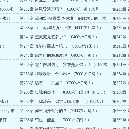
月票！）
第229章 简直是个怪兽！（7200求订阅！求月
第230
票！）
订阅！求
6000求
第232章 肖恩导演离职了（6300求订阅！求月
第233
票！）
票！）
00求订
第235章 菲利普·倒霉蛋·罗林斯（6400求订阅！求
第236
月票！）
第238章 《…河狸牧场》上线（6000求月票！）
第239
票！）
）
第241章 宝藏究竟值多少？（6400求订阅！）
第242
！）
第244章 真能收回成本吗… （6100求订阅！）
第245章
第247章 磁力仪的海底发现（6400求订阅！）
第248章
阅！）
第250章 这个探测信号，实在是太强了！（6400求
第251章
订阅！）
第253章 哗啦啦啦，金币出水（7000求订阅！）
第254章
第256章 还有……夹层？（6200求订阅！）
第257
（7200求
第259章 失踪的杰作！（8100求订阅！吐血……）
第260
阅！）
0求订
第262章 …你清高，你拿英国压我！（6400求订
第263章
阅！）
000字求
第265章 你当我开银行的？（7100求订阅！）
第266章
阅！）
求订
第268章 苟住，能赢！（7000求订阅！）
第269章