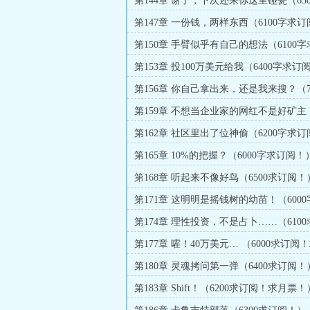
第144章 谢了，下次还来你这里碰瓷（63
阅！）
第147章 一份钱，两样东西（6100字求
第150章 手臂似乎有自己的想法（6100字
阅！）
第153章 投100万美元给我（6400字求订
第156章 你自己拿出来，还是我来搜？（7
订阅！）
第159章 不想当企业家的网红不是好矿主（
求订阅！）
第162章 社区里出了位神偷（6200字求
第165章 10%的把握？（6000字求订阅！
第168章 听起来不像好鸟（6500求订阅！
第171章 这明明是摇钱树的幼苗！（600
阅！）
第174章 理性投资，不是占卜……（6100
阅！）
第177章 嚯！40万美元… （6000求订阅
票！）
第180章 灵魂拷问第一弹（6400求订阅！
第183章 Shift！（6200求订阅！求月票！