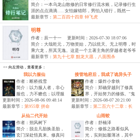
简介：一本乌龙山散修的日常修行流水账，记录修行生
涯的点点滴滴......女怕嫁错郎，男怕入错行，既然一
开...
最新章节：
第二百四十四章 钟飞虎
明尊
作者：辰一十一
更新时间：2026-07-30 18:07:06
简介：大哉乾元，万物资始，乃以统天。无上明尊，时
乘六龙，所其无逸。这是一个土著主角的穿越者老爷爷
苏...
最新章节：
第九十七章 黜龙大愿，八面围杀
<< 向左滑动，查看更多：
我以力服仙
接管地府后，我成了诡异头子
作者：断桥残雪
作者：爆炸小拿铁
简介：以力服人者，非心
简介：郑确穿越到了修真
服也，力不赡也；以理服
界，开始努力的修炼。“鬼
更新时间：2026-08-06 09:48:14
人者，中心悦而诚服也。
更新时间：2026-08-07 20:21:00
新娘，你今天怎么什么都
最新章节：
不过仙人往往不讲
第955章 拼命
最新章节：
没做？”“灵石矿脉挖了
第二百六十二章：长
理……...
福镇。（第二更！）
吗？”“...
从仙二代开始
山雨蛟
作者：朔风树下
作者：舒楠泽
简介：脱去凡胎换圣胎，
简介：修炼之路看似风
玄门深处悟真来。修真问
光，实则如履薄冰，其中