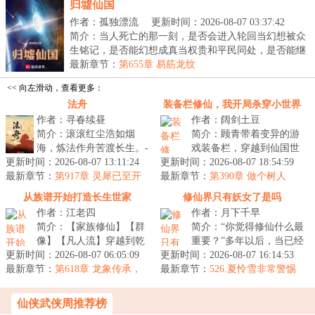
归墟仙国
作者：孤独漂流
更新时间：2026-08-07 03:37:42
简介：当人死亡的那一刻，是否会进入轮回当幻想被众
生铭记，是否能幻想成真当权贵和平民同处，是否能继
续...
最新章节：
第655章 易筋龙纹
<< 向左滑动，查看更多：
法舟
装备栏修仙，我开局杀穿小世界
作者：寻春续昼
作者：阔剑土豆
简介：滚滚红尘浩如烟
简介：顾青带着变异的游
海，炼法作舟苦渡长生。-
戏装备栏，穿越到仙国世
更新时间：2026-08-07 13:11:24
----------------这是一个柳
更新时间：2026-08-07 18:54:59
界。在仙国世界，仙人是
最新章节：
洞清误入魔门，见鬼蜮森
第917章 灵犀已至开
最新章节：
公司老板，组建浩瀚虚空
第390章 做个树人
道室（二合一）
然，见...
舰队，征战...
从族谱开始打造长生世家
修仙界只有妖女了是吗
作者：江老四
作者：月下千早
简介：【家族修仙】【群
简介：“你觉得修仙什么最
像】【凡人流】穿越到乾
重要？”多年以后，当已经
更新时间：2026-08-07 06:05:09
元大陆，许川伴生一本血
更新时间：2026-08-07 16:14:53
证道成仙的路长远翻开剑
最新章节：
脉族谱。每繁衍一代，血
第618章 龙象传承，
最新章节：
谱，准备书写自己的成仙
526.夏怜雪非常警惕
杀伐果断《求月票！》
脉族谱便会...
合欢门圣女（感谢酒软的盟主
感悟之...
喵，谢谢喵）
仙侠武侠周推荐榜