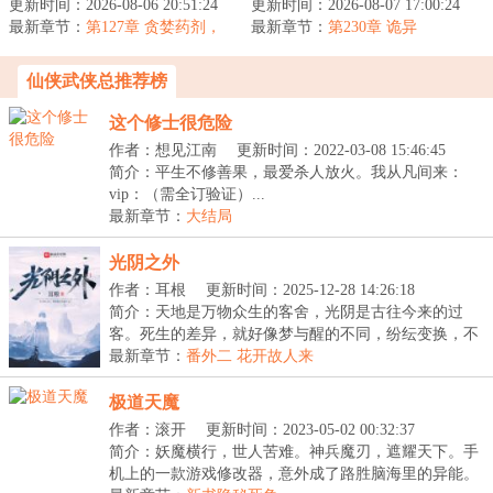
更新时间：2026-08-06 20:51:24
道，从夺舍仙二代开始！
更新时间：2026-08-07 17:00:24
的苦只有自己知道。一条
最新章节：
已有万字仙侠精品完本作
第127章 贪婪药剂，
最新章节：
出身寒微的黑蛇，无依无
第230章 诡异
炼气巅峰
品《修仙：...
靠，风雨独行...
仙侠武侠总推荐榜
这个修士很危险
作者：想见江南
更新时间：2022-03-08 15:46:45
简介：平生不修善果，最爱杀人放火。我从凡间来：
vip：（需全订验证）...
最新章节：
大结局
光阴之外
作者：耳根
更新时间：2025-12-28 14:26:18
简介：天地是万物众生的客舍，光阴是古往今来的过
客。死生的差异，就好像梦与醒的不同，纷纭变换，不
可究...
最新章节：
番外二 花开故人来
极道天魔
作者：滚开
更新时间：2023-05-02 00:32:37
简介：妖魔横行，世人苦难。神兵魔刃，遮耀天下。手
机上的一款游戏修改器，意外成了路胜脑海里的异能。