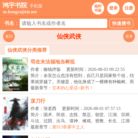
鸿宇书院
手机版
临时
登录
注册
书架
m.hongyujixie.net
书名：
仙侠武侠
返回
菜单
仙侠武侠分类推荐
苟在末法福地当树祖
作者：榆钱拌饭
更新时间：2026-08-03 09:22:55
简介：余安怎么也没有想到，自己只是回家祭个祖，结
果就穿越了。关键是，他化身成了一棵稀有种榆树。而
这...
最新章节：
完本的心里话+新书！
泼刀行
作者：张老西
更新时间：2026-08-01 07:57:13
简介：国术、民俗、志怪、禁忌、朝堂、江湖、宗师、
斗法、过阴、出马、请神、傩戏、密教、长生…江湖
路，...
最新章节：
第913章雾中之人