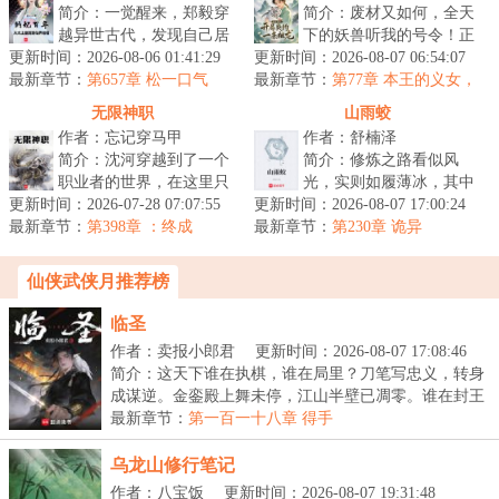
简介：一觉醒来，郑毅穿
简介：废材又如何，全天
越异世古代，发现自己居
下的妖兽听我的号令！正
更新时间：2026-08-06 01:41:29
然成了开国皇帝。还没等
更新时间：2026-08-07 06:54:07
统修仙，升级流，女强爽
最新章节：
他反应过来，就有皇子谋
第657章 松一口气
最新章节：
文，萌宠，萌宝，无CP，
第77章 本王的义女，
反成功，弑...
也是你能呵斥的？
多男配（人...
无限神职
山雨蛟
作者：忘记穿马甲
作者：舒楠泽
简介：沈河穿越到了一个
简介：修炼之路看似风
职业者的世界，在这里只
光，实则如履薄冰，其中
更新时间：2026-07-28 07:07:55
要持之以恒的做某件事
更新时间：2026-08-07 17:00:24
的苦只有自己知道。一条
最新章节：
情，就可以生成相关的职
第398章 ：终成
最新章节：
出身寒微的黑蛇，无依无
第230章 诡异
业，获得各种...
靠，风雨独行...
仙侠武侠月推荐榜
临圣
作者：卖报小郎君
更新时间：2026-08-07 17:08:46
简介：这天下谁在执棋，谁在局里？刀笔写忠义，转身
成谋逆。金銮殿上舞未停，江山半壁已凋零。谁在封王
拜...
最新章节：
第一百一十八章 得手
乌龙山修行笔记
作者：八宝饭
更新时间：2026-08-07 19:31:48