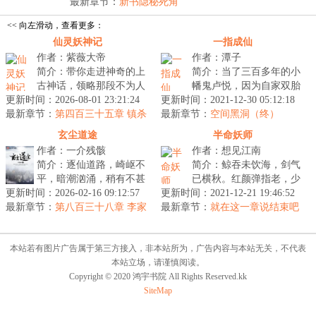
也...
最新章节：
新书隐秘死角
<< 向左滑动，查看更多：
仙灵妖神记
一指成仙
作者：紫薇大帝
作者：潭子
简介：带你走进神奇的上
简介：当了三百多年的小
古神话，领略那段不为人
幡鬼卢悦，因为自家双胎
更新时间：2026-08-01 23:21:24
知的故事。...
更新时间：2021-12-30 05:12:18
姐姐送的一滴精血，准备
最新章节：
第四百三十五章 镇杀
最新章节：
去轮回转世，孰料，魔门
空间黑洞（终）
尘世巨蟒，四灵宝镇四巫！
大佬元婴自...
玄尘道途
半命妖师
作者：一介残骸
作者：想见江南
简介：逐仙道路，崎岖不
简介：鲸吞未饮海，剑气
平，暗潮汹涌，稍有不甚
已横秋。红颜弹指老，少
更新时间：2026-02-16 09:12:57
便万劫不复，一位资质平
更新时间：2021-12-21 19:46:52
年踏歌行。...
最新章节：
凡的修真者刘玉，谨言慎
第八百三十八章 李家
最新章节：
就在这一章说结束吧
父女来访！
行地踏上无...
本站若有图片广告属于第三方接入，非本站所为，广告内容与本站无关，不代表
本站立场，请谨慎阅读。
Copyright © 2020 鸿宇书院 All Rights Reserved.kk
SiteMap