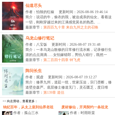
仙道尽头
作者：怕辣的红椒
更新时间：2026-08-06 19:46:14
简介：说话的牛，偷衣的我，被迫成亲的仙女。看着这
一切，刚刚穿越过来的江满感觉莫名的熟悉。...
最新章节：
第四百九十章 来自九州之主的召唤
乌龙山修行笔记
作者：八宝饭
更新时间：2026-08-07 19:31:48
简介：一本乌龙山散修的日常修行流水账，记录修行生
涯的点点滴滴......女怕嫁错郎，男怕入错行，既然一
开...
最新章节：
第二百四十四章 钟飞虎
阵问长生
作者：观虚
更新时间：2026-08-07 19:12:27
简介：修界九州，道廷一统，世家压迫，宗门垄断，修
道壁垒森严。底层修士修道无门，灵石匮乏，度日维
艰。...
最新章节：
第139章 道侣
<< 向左滑动，查看更多：
纳妃百年，从太上皇到仙界老祖
废材修仙，开局契约一条祖龙
作者：孤山三水
作者：时雨听棠