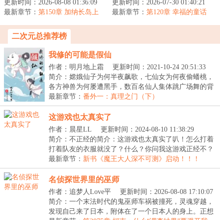
更新时间：2026-08-08 01:36:09
伦表示……什么人人平等
更新时间：2026-07-30 01:40:21
貌、卓越的天赋、绝对的
最新章节：
的帝国？红龙就是要征服
第150章 加纳长岛上
最新章节：
权柄......很好，想必接下
第120章 幸福的童话
的金龙
一切！我将...
结局
来就是我励...
二次元总推荐榜
我修的可能是假仙
作者：明月地上霜
更新时间：2021-10-24 20:51:33
简介：嫦娥仙子为何半夜飙歌，七仙女为何夜偷蟠桃，
各方神兽为何屡遭黑手，数百名仙人集体跳广场舞的背
后...
最新章节：
番外一：真理之门（下）
这游戏也太真实了
作者：晨星LL
更新时间：2024-08-10 11:38:29
简介：不正经的简介：这游戏也太真实了叭！怎么打着
打着队友的衣服就没了？什么？你问我这游戏正经不？
当...
最新章节：
新书《魔王大人深不可测》启动！！！
名侦探世界里的巫师
作者：追梦人Love平
更新时间：2026-08-08 17:10:07
简介：一个末法时代的鬼巫师车祸被撞死，灵魂穿越，
发现自己来了日本，附体在了一个日本人的身上。正想