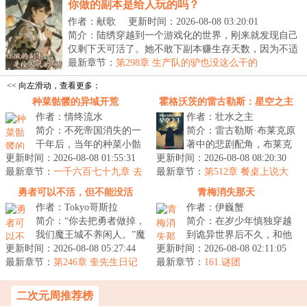
你做的副本是给人玩的吗？
作者：献歌
更新时间：2026-08-08 03:20:01
简介：陆绣穿越到一个游戏化的世界，刚来就发现自己
仅剩下天可活了。她不敢下副本赚生存天数，因为不适
应...
最新章节：
第298章 生产队的驴也没这么干的
<< 向左滑动，查看更多：
种菜骷髅的异域开荒
霍格沃茨的雷古勒斯：星空之主
作者：情终流水
作者：壮水之主
简介：不死帝国消失的一
简介：雷古勒斯·布莱克原
千年后，当年的种菜小骷
著中的悲剧配角，布莱克
更新时间：2026-08-08 01:55:31
髅依旧在耕种着他的农
更新时间：2026-08-08 08:20:30
家族的好儿子，伏地魔的
最新章节：
场，直到召唤通道重新开
一千六百七十九章 去
最新章节：
早期牺牲品。年，他重新
第512章 餐桌上说大
虚空支柱
启。“你们饿...
事
睁开眼，...
勇者可以不活，但不能没活
青梅消失那天
作者：Tokyo哥斯拉
作者：伊巍蟹
简介：“你去把勇者做掉，
简介：在岁少年慎独穿越
我们魔王城不养闲人。”魔
到诡异世界后不久，和他
更新时间：2026-08-08 05:27:44
王对召唤来的穿越者下了
更新时间：2026-08-08 02:11:05
一同穿越而来、刚答应了
最新章节：
命令。在这个异世界，每
第246章 奎先生日记
最新章节：
他的告白的青梅突然离奇
161.谜团
3：桃色女上司背地里竟是我不为
隔百年...
消失。慎独...
人知的.....
二次元周推荐榜