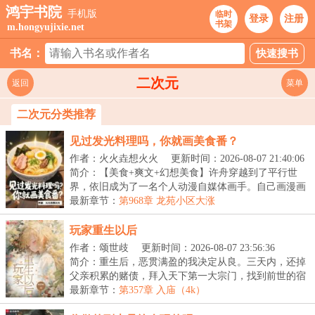
鸿宇书院
手机版
临时
登录
注册
书架
m.hongyujixie.net
书名：
二次元
返回
菜单
二次元分类推荐
见过发光料理吗，你就画美食番？
作者：火火垚想火火
更新时间：2026-08-07 21:40:06
简介：【美食+爽文+幻想美食】许舟穿越到了平行世
界，依旧成为了一名个人动漫自媒体画手。自己画漫画
番，...
最新章节：
第968章 龙苑小区大涨
玩家重生以后
作者：颂世歧
更新时间：2026-08-07 23:56:36
简介：重生后，恶贯满盈的我决定从良。三天内，还掉
父亲积累的赌债，拜入天下第一大宗门，找到前世的宿
敌...
最新章节：
第357章 入庙（4k）