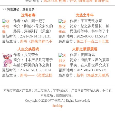
着...
最新章节：
第2875章 柯南：什么“调查结果”要避开我
说？难道是组织的情报不成？
<< 向左滑动，查看更多：
这号有毒
龙族之华年
作者：幼儿园一把手
作者：宇宙无敌水哥
简介：刚创小号没多久的
简介：总之岁月漫长，然
路浔，穿越到了《天尘》
而值得等待。林年等了十
更新时间：2021-09-14 11:01:31
这款仙侠类游戏中，明明
更新时间：2026-08-08 13:50:24
六年，等到了卡塞尔之门
最新章节：
是个玩家，却莫名其妙的
新书《原来当神也不
最新章节：
的召唤，等来荒诞无稽、
第二千一百二十五章
难》已发
带着npc模...
：三角定位
热血放纵的...
人生交换游戏
火影之最强震遁
作者：尺间萤火
作者：夜南听风
简介：【本产品只可用于
简介：海贼王世界的震震
与部分同类的身体交换】
果实，在火影世界变成了
更新时间：2021-07-03 17:02:14
【您可以单方面禁止对方
更新时间：2021-04-11 00:53:49
可以震碎一切的震遁血继
最新章节：
进入自己身体，而将身体
新书——《恋爱流怪
最新章节：
限界！尘遁木遁？须佐能
新书《海贼之天赋系
谈游戏》
交由系统托...
统》已发布~
乎？全部一...
本站若有图片广告属于第三方接入，非本站所为，广告内容与本站无关，不代表
本站立场，请谨慎阅读。
Copyright © 2020 鸿宇书院 All Rights Reserved.kk
SiteMap