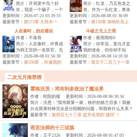
简介：开局笼中鸟？好
简介：红龙，乃五色龙之
在，我是一个骗子，一个
首。作为一头红龙，奥洛
更新时间：2026-07-21 03:39:33
能将谎言变成现实的骗
更新时间：2026-08-08 01:36:09
伦表示……什么人人平等
最新章节：
子。准备好了吗？我要开
第573章 大筒木一
最新章节：
的帝国？红龙就是要征服
第150章 加纳长岛上
式：日向云川！你怎么敢？！！
始说谎了。■“...
的金龙
一切！我将...
人在秦时，趋吉避凶
斗破之无上之境
作者：不落骨
作者：夜雨闻铃0
简介：人在秦时，许青成
简介：你常说，复仇才是
为韩王宫的一名医官。无
我的使命，但你却不知
更新时间：2026-08-08 01:56:38
背景、无实力、无天赋，
更新时间：2026-08-08 14:18:30
道，守护你，才是我一生
最新章节：
是个三无人员。幸好许青
第358章 ，吃秦国的
最新章节：
的宿命等级制度：斗帝、
第五千二百三十一章
饭，砸秦国的锅
能够趋吉避...
原神之始
斗仙、斗神、...
二次元月推荐榜
霍格沃茨：邓布利多统治了魔法界
作者：蛇院的獾
更新时间：2026-08-08 06:30:34
简介：沃恩：“我韦斯莱一家，铁杆的格兰芬多！我被
分去斯莱特林完全是分院帽的问题，和我有什么关系？
收...
最新章节：
第四百七十三章 提升名望的‘捷径’！
诳言法师的十三试炼
作者：王子2326
更新时间：2026-08-08 01:47:03