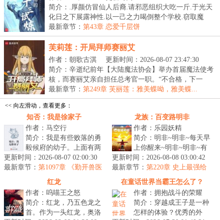
简介：.厚颜仿冒仙人后裔.请邪恶组织大吃一斤.于光天
化日之下展露神性.以一己之力喝倒整个学校.窃取魔
法...
最新章节：
第43章 恋爱千层饼
芙莉莲：开局拜师赛丽艾
作者：朝歌古淇
更新时间：2026-08-07 23:47:30
简介：辛逝纪前年【大陆魔法协会】举办首届魔法使考
核，而赛丽艾亲自担任总考官一职。“不合格，下一
个。...
最新章节：
第249章 芙丽莲：雅美蝶呦，雅美蝶...
<< 向左滑动，查看更多：
知否：我是徐家子
龙族：百变路明非
作者：马空行
作者：乐园妖精
简介：我是有些败落的勇
简介：明非~明非~每天早
毅候府的幼子。上面有两
上你醒来~明非~明非~有
更新时间：2026-08-07 02:00:30
位兄长，两位姐姐。因为
更新时间：2026-08-08 03:00:42
个角色在等待~变成了猫
最新章节：
吃面来到这“吃人”的知否
第1097章 《勤开兽医
最新章节：
啊脾气坏~变成了燕双鹰
第220章 史上最强给
经》【拜谢！再拜！欠更59k】
的世界，...
给！
别太帅~变成了...
红龙
在童话世界当霸王怎么了？
作者：呜喵王之怒
作者：拥抱战斗的荣耀
简介：红龙，乃五色龙之
简介：穿越成王子是一种
首。作为一头红龙，奥洛
怎样的体验？优秀的外