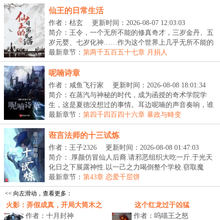
仙王的日常生活
作者：枯玄
更新时间：2026-08-07 12:03:03
简介：王令，一个无所不能的修真奇才，三岁金丹、五
岁元婴、七岁化神……作为这个世界上几乎无所不能的
存...
最新章节：
第两千五百五十七章 月捐人
呢喃诗章
作者：咸鱼飞行家
更新时间：2026-08-08 18:01:34
简介：在蒸汽与神秘的时代，成为函授的奇术学院学
生，这是夏德没想过的事情。耳边呢喃的声音奏响，谁
人在...
最新章节：
第四千四百四十六章 暴政与畸变
诳言法师的十三试炼
作者：王子2326
更新时间：2026-08-08 01:47:03
简介：.厚颜仿冒仙人后裔.请邪恶组织大吃一斤.于光天
化日之下展露神性.以一己之力喝倒整个学校.窃取魔
法...
最新章节：
第43章 恋爱千层饼
<< 向左滑动，查看更多：
火影：弄假成真，开局大筒木之
这个红龙过于凶猛
作者：十月封神
作者：呜喵王之怒
体