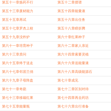
第五十一章炼药不行
第五十二章摆谱
第五十三章废材能力
第五十四章能量液
第五十五章再试
第五十六章出任务
第五十七章罗杰上校
第五十八章瞎折腾
第五十九章没炸炉
第六十章红果种子
第六十一章培育种子
第六十二章家人亲近
第六十三章质问
第六十四章索要灵植
第六十五章终于送走
第六十六章送能量液
第六十七章邻居兰俏
第六十八章高级能源石
第六十九章子母阵盘
第七十章成见
第七十一章奇葩
第七十二章区别对待
第七十三章移栽红果
第七十四章再去药坊
第七十五章能量瓶
第七十六章出行准备