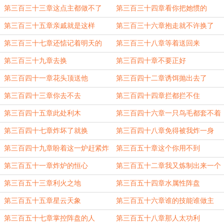
第三百三十三章这点主都做不了
第三百三十四章看你把她惯的
第三百三十五章亲戚就是这样
第三百三十六章抱走就不许换了
第三百三十七章还惦记着明天的
第三百三十八章等着送回来
第三百三十九章去换
第三百四十章不要正好
第三百四十一章花头顶送他
第三百四十二章诱饵抛出去了
第三百四十三章你去不去
第三百四十四章拦都拦不住
第三百四十五章此处利木
第三百四十六章一只鸟毛都套不着
第三百四十七章炸坏了就换
第三百四十八章免得被我炸一身
第三百四十九章盼着这一炉赶紧炸
第三百五十章这个你用不到
第三百五十一章炸炉的恒心
第三百五十二章我又炼制出来一个
第三百五十三章利火之地
第三百五十四章水属性阵盘
第三百五十五章星云天象
第三百五十六章谁的技能谁做主
第三百五十七章掌控阵盘的人
第三百五十八章那人太功利