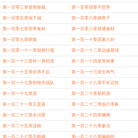
第一百零三章冒雨移栽
第一百零四章不想养
第一百零五章地下城
第一百零六章摘果子
第一百零七章营养食材
第一百零八章普通食材
第一百零九章瞎炼
第一百一十章高家八卦
第一百零一十一章契师行规
第一百一十二章边缘星球
第一百一十三章炸一身药渣
第一百一十四章管闲事
第一百一十五章供养不起
第一百一十六章生闲气
第一百一十七章拒绝作战队
第一百一十八章不长记性
第一百一十九章器
第一百二十章新药鼎
第一百二十一章又是器
第一百二十二章临行准备
第一百二十三章水浔星
第一百二十四章撒网
第一百二十五章逞能
第一百二十六章参虫
第一百二十七章不敢碰
第一百二十八章骗她的