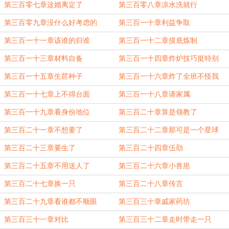
第三百零七章这婚离定了
第三百零八章凉水洗就行
第三百零九章没什么好考虑的
第三百一十章利益争取
第三百一十一章该谁的归谁
第三百一十二章摸底炼制
第三百一十三章材料自备
第三百一十四章炸炉技巧挺特别
第三百一十五章生苣种子
第三百一十六章炸了全班不怪我
第三百一十七章上不得台面
第三百一十八章请家属
第三百一十九章看身份地位
第三百二十章算是领教了
第三百二十一章不想要了
第三百二十二章那可是一个星球
第三百二十三章要生了
第三百二十四章伍劭
第三百二十五章不用送人了
第三百二十六章小兽崽
第三百二十七章换一只
第三百二十八章传言
第三百二十九章看谁都不顺眼
第三百三十章戚家药坊
第三百三十一章对比
第三百三十二章走时带走一只