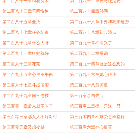
第二百八十一章梅花凋零
第二百八十二章要财还是要命
第二百八十三章天网恢恢
第二百八十四章补网
第二百八十五章全灭
第二百八十六章不要和我来这套
第二百八十七章任务结束
第二百八十八章初步清点
第二百八十九章什么人呀
第二百九十章不高兴了
第二百九十一章疼她就好
第二百九十二章搭讪
第二百九十三章花茶
第二百九十四章就是这么想的
第二百九十五章心里不平衡
第二百九十六章她心眼小
第二百九十七章斗战渣渣
第二百九十八章师道
第二百九十九章同气连枝
第三百章亲自去问
第三百零一章后来就不叫了
第三百零二章捉一只送一只
第三百零三章那女人不好对付
第三百零四章不难受怎样都行
第三百零五章又想变卦
第三百零六章存心捉弄