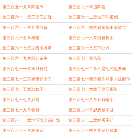
第三百五十九章阵盘阵
第三百六十章追阵盘
第三百六十一章玉璧石矿脉
第三百六十二章合理的报酬
第三百六十三章冬季储备
第三百六十四章看见就不能放过
第三百六十五章树菇
第三百六十六章能量树木
第三百六十七章这得多难看
第三百六十八章不让养
第三百六十九章回到帝星
第三百七十章药草
第三百七十一章水月竹苑
第三百七十二章不是他的也要养
第三百七十三章娇贵起来了
第三百七十四章看你顺眼才提醒你
第三百七十五章冰粒子
第三百七十六章玉璧石提取
第三百七十七章好看
第三百七十八章我有这个
第三百七十九章食材
第三百八十章越想越不甘
第三百八十一章地下城交易广场
第三百八十二章她买不起
第三百八十三章杨再宠
第三百八十四章拿孕妇说事