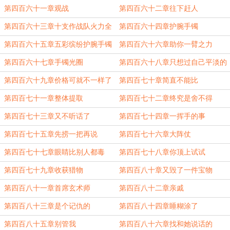
第四百六十一章观战
第四百六十二章往下赶人
第四百六十三章十支作战队火力全
第四百六十四章护腕手镯
开
第四百六十五章五彩缤纷护腕手镯
第四百六十六章助你一臂之力
第四百六十七章手镯光圈
第四百六十八章只想过自己平淡的
日子
第四百六十九章价格可就不一样了
第四百七十章简直不能比
第四百七十一章整体提取
第四百七十二章终究是舍不得
第四百七十三章又不听话了
第四百七十四章一挥手的事
第四百七十五章先捞一把再说
第四百七十六章大阵仗
第四百七十七章眼睛比别人都毒
第四百七十八章你顶上试试
第四百七十九章收获猎物
第四百八十章又毁了一件宝物
第四百八十一章首席玄术师
第四百八十二章亲戚
第四百八十三章是个记仇的
第四百八十四章睡糊涂了
第四百八十五章别管我
第四百八十六章找和她说话的