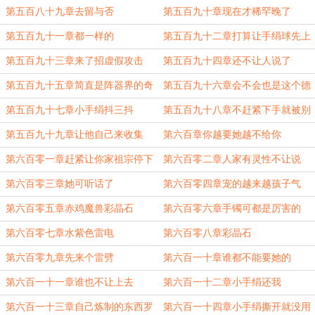
第五百八十九章去留与否
第五百九十章现在才稀罕晚了
第五百九十一章都一样的
第五百九十二章打算让手绢球先上
阵
第五百九十三章来了招虚假攻击
第五百九十四章还不让人说了
第五百九十五章简直是阵器界的奇
第五百九十六章会不会也是这个德
葩
行
第五百九十七章小手绢抖三抖
第五百九十八章不赶紧下手就被别
人抢了
第五百九十九章让他自己来收集
第六百章你越要她越不给你
第六百零一章赶紧让你家祖宗停下
第六百零二章人家有灵性不让说
别干了
第六百零三章她可听话了
第六百零四章宠的越来越孩子气
第六百零五章赤鸡魔兽彩晶石
第六百零六章手镯可都是厉害的
第六百零七章水紫色雷电
第六百零八章彩晶石
第六百零九章先来个雷劈
第六百一十章谁都不能要她的
第六百一十一章谁也不让上去
第六百一十二章小手绢还我
第六百一十三章自己炼制的东西罗
第六百一十四章小手绢撕开就没用