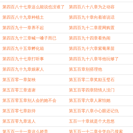
第四百八十七章这么能说也没谁了
第四百八十八章为之动容
第四百八十九章种植土
第四百九十章向着谁说话
第四百九十一章养不起
第四百九十二章星网购置
第四百九十三章喊一嗓子而已
第四百九十四章看热闹
第四百九十五章孵化箱
第四百九十六章紫葡果苗
第四百九十七章打听事
第四百九十八章等他玩够了
第四百九十九章娘家人
第五百章别搭理他
第五百零一章架秧
第五百零二章奖励玉璧石
第五百零三章道谢
第五百零四章陪情人没门
第五百零五章别人会的她不会
第五百零六章人家怕她
第五百零七章款待
第五百零八章小心眼还记仇
第五百零九章送人
五百一十章就是个大忽悠
第五百一十一章这么娇贵
第五百一十二章全凭自己摸索