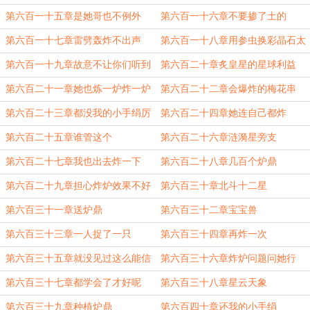
碧有数
了
第六百一十五章是她哥也不例外
第六百一十六章不要掺了土的
第六百一十七章雷劈轰炸不出声
第六百一十八章用参虫换彩晶石太
划算了
第六百一十九章故意不让你们听到
第六百二十章炙皇星的星球利益
第六百二十一章她也炼一炉炸一炉
第六百二十二章会爆炸的梅花串
第六百二十三章都没我的小手绢厉
第六百二十四章她连自己都炸
害
第六百二十五章谁管这个
第六百二十六章涟漪星旁支
第六百二十七章我也出去炸一下
第六百二十八章几百个炉鼎
第六百二十九章担心炸炉效果不好
第六百三十章北斗十二星
第六百三十一章送炉鼎
第六百三十二章宝宝兽
第六百三十三章一人捉了一只
第六百三十四章再炸一次
第六百三十五章就没见过这么能信
第六百三十六章炸炉问题问她行
口胡诌的
第六百三十七章都学会了才好呢
第六百三十八章星云天象
第六百三十九章种植炉鼎
第六百四十章还我的小手绢