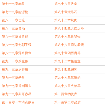
第七十七章赤星
第七十八章收集
第七十九章能源枪
第八十章煅晶石
第八十一章击退
第八十二章烤肉
第八十三章异动
第八十四章无奈之举
第八十五章异兽群
第八十六章抢猎物
第八十七章七彩手镯
第八十八章溜达着玩
第八十九章浑水摸鱼
第九十章四级魔兽
第九十一章杀魔兽
第九十二章捡便宜
第九十三章尽管用
第九十四章追究
第九十五章悬赏
第九十六章算谁的
第九十七章兽潮退去
第九十八章火焰草
第九十九章离开赤星
第一百章物资库
第一百零一章清点数目
第一百零二章品质