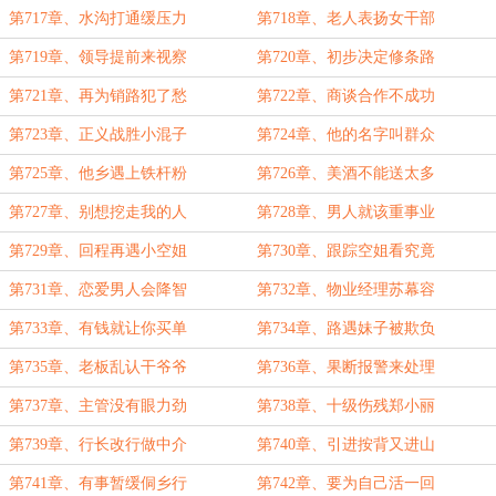
第717章、水沟打通缓压力
第718章、老人表扬女干部
第719章、领导提前来视察
第720章、初步决定修条路
第721章、再为销路犯了愁
第722章、商谈合作不成功
第723章、正义战胜小混子
第724章、他的名字叫群众
第725章、他乡遇上铁杆粉
第726章、美酒不能送太多
第727章、别想挖走我的人
第728章、男人就该重事业
第729章、回程再遇小空姐
第730章、跟踪空姐看究竟
第731章、恋爱男人会降智
第732章、物业经理苏幕容
第733章、有钱就让你买单
第734章、路遇妹子被欺负
第735章、老板乱认干爷爷
第736章、果断报警来处理
第737章、主管没有眼力劲
第738章、十级伤残郑小丽
第739章、行长改行做中介
第740章、引进按背又进山
第741章、有事暂缓侗乡行
第742章、要为自己活一回