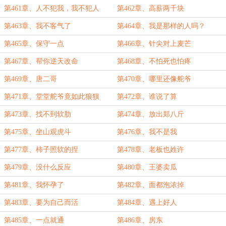
第461章、人不犯我，我不犯人
第462章、高薪两千块
第463章、我不客气了
第464章、我是那样的人吗？
第465章、保守一点
第466章、针尖对上麦芒
第467章、帮你逆天改命
第468章、不怕死也怕疼
第469章、唐二哥
第470章、哪里还像舵爷
第471章、堂堂舵爷竟如此狼狈
第472章、谁说了算
第473章、找不到软肋
第474章、放出郑八斤
第475章、坐山观虎斗
第476章、我不是我
第477章、柿子照软的捏
第478章、老板也姓许
第479章、没什么反应
第480章、王婆卖瓜
第481章、我怀孕了
第482章、面都泡浓掉
第483章、要为自己而活
第484章、遇上好人
第485章、一点就通
第486章、房东