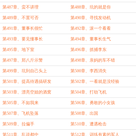
第487章、蛮不讲理
第488章、坑的就是你
第489章、不置可否
第490章、寻找发动机
第491章、董事长很忙
第492章、滚一个看看
第493章、要见懂事长
第494章、董事长生气
第495章、地下室
第496章、抓捕李东
第497章、郑八斤示警
第498章、亲妈的车不错
第499章、坑到自己头上
第500章、李西消失
第501章、提高待遇搞研发
第502章、一看就是没经验
第503章、漂亮空姐的酒窝
第504章、打劫飞机
第505章、不如我来
第506章、勇敢的小女孩
第507章、飞机坠落
第508章、出国
第509章、拉偏手
第510章、遭遇枪击
第511章、乱说都中
第512章、训练有素的军人