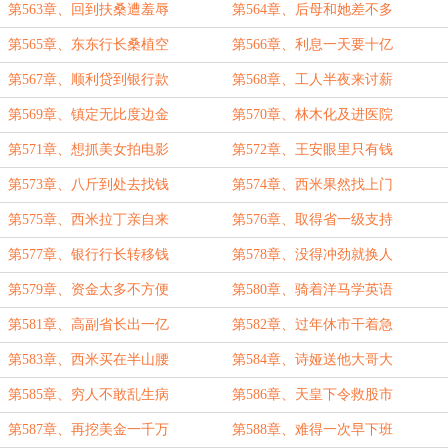
第563章、回到扶桑遭羞辱
第564章、后母和她差不多
第565章、东东行长桑植空
第566章、利息一天要十亿
第567章、顺利贷到银行款
第568章、工人半夜来讨薪
第569章、镇定无比度边金
第570章、林木化及进医院
第571章、想抓美女拍电影
第572章、王安眼里只有钱
第573章、八斤到处去找钱
第574章、西米果然找上门
第575章、西米拉丁亲自来
第576章、取得省一级支持
第577章、银行行长转移钱
第578章、没得冲劲就换人
第579章、资金太多不方便
第580章、骑着洋马学英语
第581章、高副省长出一亿
第582章、过年休市干着急
第583章、西米买在半山腰
第584章、诗娅送他大哥大
第585章、穷人不敢乱生病
第586章、天皇下令救股市
第587章、再挖美金一千万
第588章、难得一次早下班