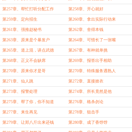
第257章、帮忙打听分配工作
第258章、开心就好
第259章、定向招生
第260章、拿出实际行动来
第261章、强推赵秘书
第262章、舍得本钱
第263章、原来是个暴发户
第264章、可惜长了一张嘴
第265章、道上混，讲点武德
第267章、有种就单挑
第268章、正义不会缺席
第269章、报答出手相助
第270章、原来你才是哥
第270章、特殊服务遇熟人
第271章、仙人跳
第272章、直接掀衣
第273章、报警处理
第274章、所长竟然是他
第275章、帮了你，你不知道
第276章、格杀勿论
第277章、来生再见
第278章、狙击手
第279章、让郑八斤出来还钱
第280章、成了香饽饽