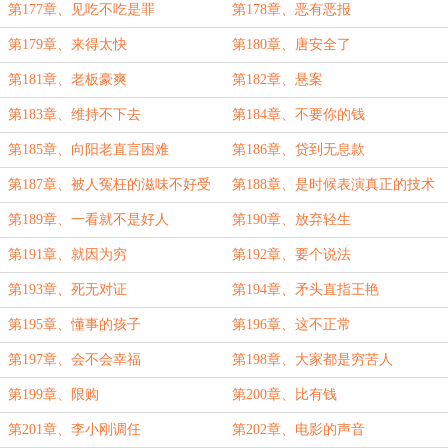
第177章、见吃不吃是罪
第178章、恶有恶报
第179章、来得太快
第180章、唐安全了
第181章、老板豪爽
第182章、悬案
第183章、维持不下去
第184章、不要你的钱
第185章、向阳老直言困难
第186章、贷到无息款
第187章、被人冤枉的滋味不好受
第188章、是时候表演真正的技术
第189章、一看就不是好人
第190章、放弃轻生
第191章、就因为穷
第192章、要个说法
第193章、死无对证
第194章、矛头直指王艳
第195章、懂事的孩子
第196章、这不正常
第197章、会不会幸福
第198章、大家都是穷苦人
第199章、限购
第200章、比有钱
第201章、李小刚调任
第202章、电影的声音