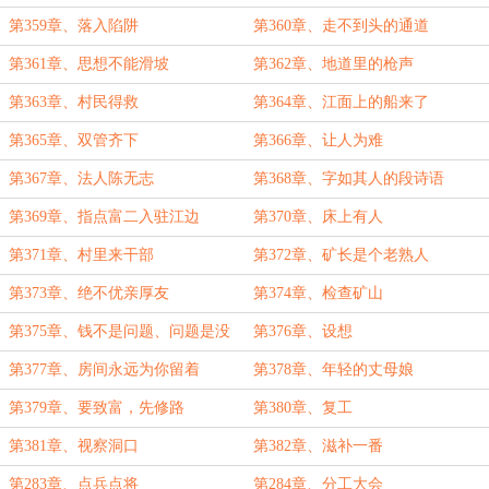
第359章、落入陷阱
第360章、走不到头的通道
第361章、思想不能滑坡
第362章、地道里的枪声
第363章、村民得救
第364章、江面上的船来了
第365章、双管齐下
第366章、让人为难
第367章、法人陈无志
第368章、字如其人的段诗语
第369章、指点富二入驻江边
第370章、床上有人
第371章、村里来干部
第372章、矿长是个老熟人
第373章、绝不优亲厚友
第374章、检查矿山
第375章、钱不是问题、问题是没
第376章、设想
钱
第377章、房间永远为你留着
第378章、年轻的丈母娘
第379章、要致富，先修路
第380章、复工
第381章、视察洞口
第382章、滋补一番
第283章、点兵点将
第284章、分工大会