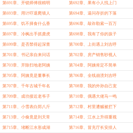
第691章、开锁师傅很精明
第692章、果有小人找上门
第693章、用计吓退爬墙人
第694章、逼问存折的下落
第695章、饥不择食什么香
第696章、敲诈勒索一百万
第697章、冷枫出手抓龚虎
第698章、我有了你的孩子
第699章、是否禁得起深查
第700章、上街遇上刘吉呼
第701章、书记亲自来问话
第702章、房产销售眇视人
第703章、开除扫地老阿姨
第704章、阿姨肯定不简单
第705章、阿姨竟是董事长
第706章、全线崩溃刘吉呼
第707章、千年古城千年名
第708章、我的外孙自己宠
第709章、成功接近老爷子
第710章、偶遇大佬马一鸣
第711章、小雪表白郑八斤
第712章、村里遭贼被拦下
第713章、小偷竟是刘天常
第714章、江水上升得重视
第715章、堵断江水形成湖
第716章、冒充厅长安排人