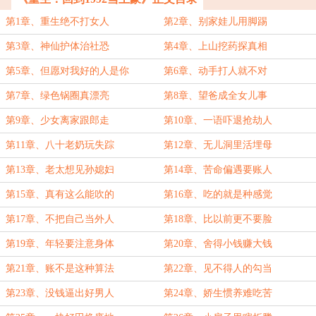
第1章、重生绝不打女人
第2章、别家娃儿用脚踢
第3章、神仙护体治社恐
第4章、上山挖药探真相
第5章、但愿对我好的人是你
第6章、动手打人就不对
第7章、绿色锅圈真漂亮
第8章、望爸成全女儿事
第9章、少女离家跟郎走
第10章、一语吓退抢劫人
第11章、八十老奶玩失踪
第12章、无儿洞里活埋母
第13章、老太想见孙媳妇
第14章、苦命偏遇要账人
第15章、真有这么能吹的
第16章、吃的就是种感觉
第17章、不把自己当外人
第18章、比以前更不要脸
第19章、年轻要注意身体
第20章、舍得小钱赚大钱
第21章、账不是这种算法
第22章、见不得人的勾当
第23章、没钱逼出好男人
第24章、娇生惯养难吃苦