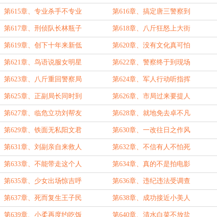
第615章、专业杀手不专业
第616章、搞定唐三警察到
第617章、刑侦队长林瓶子
第618章、八斤狂怒上大街
第619章、创下十年来新低
第620章、没有文化真可怕
第621章、鸟语说服女明星
第622章、警察终于到现场
第623章、八斤重回警察局
第624章、军人行动听指挥
第625章、正副局长同时到
第626章、市局过来要提人
第627章、临危立功刘帮友
第628章、就地免去卓不凡
第629章、铁面无私阳文君
第630章、一改往日之作风
第631章、刘副亲自来救人
第632章、不信有人不怕死
第633章、不能带走这个人
第634章、真的不是拍电影
第635章、少女出场惊吉呼
第636章、违纪违法受调查
第637章、死而复生王子民
第638章、成功接近小美人
第639章、小柔再度约吃饭
第640章、清水白菜不放盐