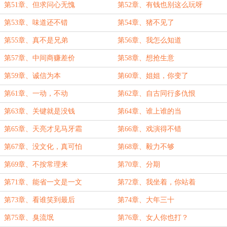
第51章、但求问心无愧
第52章、有钱也别这么玩呀
第53章、味道还不错
第54章、猪不见了
第55章、真不是兄弟
第56章、我怎么知道
第57章、中间商赚差价
第58章、想抢生意
第59章、诚信为本
第60章、姐姐，你变了
第61章、一动，不动
第62章、自古同行多仇恨
第63章、关键就是没钱
第64章、谁上谁的当
第65章、天亮才见马牙霜
第66章、戏演得不错
第67章、没文化，真可怕
第68章、毅力不够
第69章、不按常理来
第70章、分期
第71章、能省一文是一文
第72章、我坐着，你站着
第73章、看谁笑到最后
第74章、大年三十
第75章、臭流氓
第76章、女人你也打？