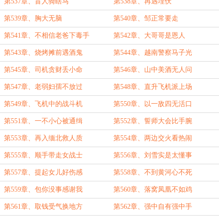
第537章、盲人骑瞎马
第538章、再遇埋伏
第539章、胸大无脑
第540章、邹正常要走
第541章、不相信老爸下毒手
第542章、大哥哥是恩人
第543章、烧烤摊前遇酒鬼
第544章、越南警察马子光
第545章、司机贪财丢小命
第546章、山中美酒无人问
第547章、老弱妇孺不放过
第548章、直升飞机派上场
第549章、飞机中的战斗机
第550章、以一敌四无活口
第551章、一不小心被通缉
第552章、誓师大会比手腕
第553章、再入缅北救人质
第554章、两边交火看热闹
第555章、顺手带走女战士
第556章、刘雪实是太懂事
第557章、提起女儿好伤感
第558章、不到黄河心不死
第559章、包你没事感谢我
第560章、落窝凤凰不如鸡
第561章、取钱受气换地方
第562章、强中自有强中手