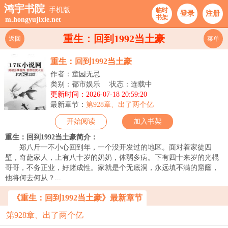
鸿宇书院
手机版
临时
登录
注册
书架
m.hongyujixie.net
重生：回到1992当土豪
返回
菜单
重生：回到1992当土豪
作者：童园无忌
类别：都市娱乐
状态：连载中
更新时间：2026-07-18 20:59:20
最新章节：
第928章、出了两个亿
开始阅读
加入书架
重生：回到1992当土豪简介：
郑八斤一不小心回到年，一个没开发过的地区。面对着家徒四
壁，奇葩家人，上有八十岁的奶奶，体弱多病。下有四十来岁的光棍
哥哥，不务正业，好赌成性。家就是个无底洞，永远填不满的窟窿，
他将何去何从？...
《重生：回到1992当土豪》最新章节
第928章、出了两个亿