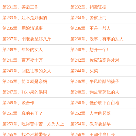
好死
第231章、善后工作
第232章、销毁证据
第233章、姐不是好骗的
第234章、警察上门
第235章、用婉清说事
第236章、不是一般人
第237章、阳老要见郑八斤
第238章、没事，有事的别人
第239章、年轻的女人
第240章、想开一个厂
第241章、百万变十万
第242章、你应该高兴才对
第243章、回忆往事的女人
第244章、买菜
第245章、简直就是亲妈
第246章、争风吃醋的孩子
第247章、张小果的供词
第248章、狗皮膏药似的人
第249章、谈合作
第250章、低价收下百亩地
第251章、真的有了？
第252章、人生的起落
第253章、吃得苦中苦，方为人上
第254章、教育要趁早
人
第255章、找个种树带头人
第256章、王朝生当厂长