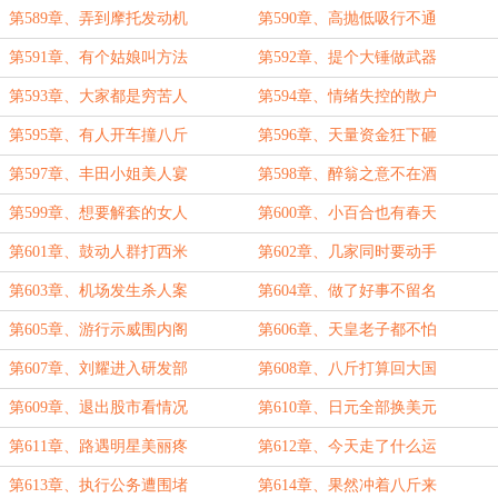
第589章、弄到摩托发动机
第590章、高抛低吸行不通
第591章、有个姑娘叫方法
第592章、提个大锤做武器
第593章、大家都是穷苦人
第594章、情绪失控的散户
第595章、有人开车撞八斤
第596章、天量资金狂下砸
第597章、丰田小姐美人宴
第598章、醉翁之意不在酒
第599章、想要解套的女人
第600章、小百合也有春天
第601章、鼓动人群打西米
第602章、几家同时要动手
第603章、机场发生杀人案
第604章、做了好事不留名
第605章、游行示威围内阁
第606章、天皇老子都不怕
第607章、刘耀进入研发部
第608章、八斤打算回大国
第609章、退出股市看情况
第610章、日元全部换美元
第611章、路遇明星美丽疼
第612章、今天走了什么运
第613章、执行公务遭围堵
第614章、果然冲着八斤来