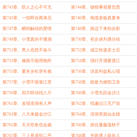
第743章、防人之心不可无
第744章、做错事就要负责
第745章、一拍即合两弟兄
第746章、电缆老板真要来
第747章、瞬间触动的爱情
第748章、路边下来拍合影
第749章、小雪真的不懂酒
第750章、初步谈判遇分歧
第751章、男人也想不奋斗
第752章、成立快递卖土豆
第753章、修路不能用炮炸
第754章、强行开溜要渡江
第755章、要米乡长穿长裙
第756章、涉及利益私心现
第757章、小雪不慎落江里
第758章、政敌为难阳卫东
第759章、四方联动找八斤
第760章、小雪失踪金沙江
第761章、发现溶洞有人声
第762章、找遍沿江无尸首
第763章、八方来援金沙江
第764章、溶洞里面仙女跳
第765章、天天吃鱼也会腻
第766章、抓住蔓藤荡秋千
第767章、三上悬崖到二平
第768章、半路遇上敲诈人