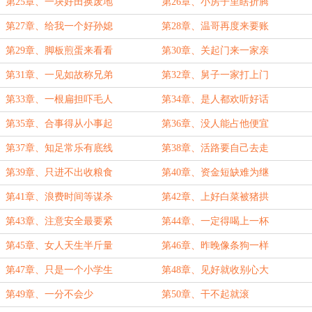
第25章、一块好田换废地
第26章、小房子里瞎折腾
第27章、给我一个好孙媳
第28章、温哥再度来要账
第29章、脚板煎蛋来看看
第30章、关起门来一家亲
第31章、一见如故称兄弟
第32章、舅子一家打上门
第33章、一根扁担吓毛人
第34章、是人都欢听好话
第35章、合事得从小事起
第36章、没人能占他便宜
第37章、知足常乐有底线
第38章、活路要自己去走
第39章、只进不出收粮食
第40章、资金短缺难为继
第41章、浪费时间等谋杀
第42章、上好白菜被猪拱
第43章、注意安全最要紧
第44章、一定得喝上一杯
第45章、女人天生半斤量
第46章、昨晚像条狗一样
第47章、只是一个小学生
第48章、见好就收别心大
第49章、一分不会少
第50章、干不起就滚