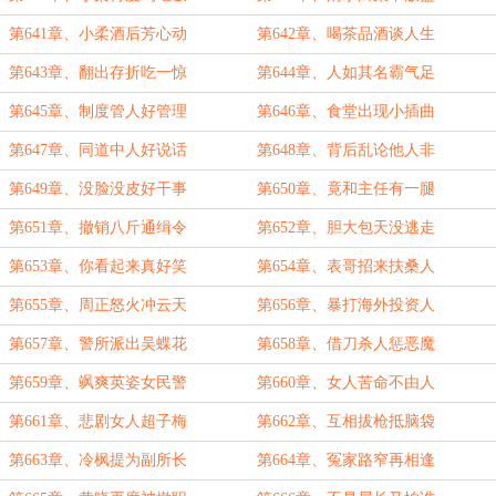
第641章、小柔酒后芳心动
第642章、喝茶品酒谈人生
第643章、翻出存折吃一惊
第644章、人如其名霸气足
第645章、制度管人好管理
第646章、食堂出现小插曲
第647章、同道中人好说话
第648章、背后乱论他人非
第649章、没脸没皮好干事
第650章、竟和主任有一腿
第651章、撤销八斤通缉令
第652章、胆大包天没逃走
第653章、你看起来真好笑
第654章、表哥招来扶桑人
第655章、周正怒火冲云天
第656章、暴打海外投资人
第657章、警所派出吴蝶花
第658章、借刀杀人惩恶魔
第659章、飒爽英姿女民警
第660章、女人苦命不由人
第661章、悲剧女人超子梅
第662章、互相拔枪抵脑袋
第663章、冷枫提为副所长
第664章、冤家路窄再相逢