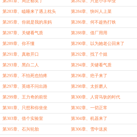
第281章、周正都笑了
第282章、只是小学毕业
第283章、瞌睡来了遇上枕头
第284章、快叫人上菜
第285章、你就是我的亲妈
第286章、何不趁热打铁
第287章、关键看气质
第288章、借厂用用
第289章、你不懂
第290章、以为她老公回来了
第291章、真敢开口
第292章、找了个姐
第293章、黑白二人
第294章、关键看气质
第295章、不怕死也怕疼
第296章、疤子来了
第297章、英雄不问出路
第298章、太折磨人
第299章、王力奇的前世
第300章、人背马驮的时代
第301章、只想和你坐坐
第302章、一切正常
第303章、借个实验室
第304章、机器来了
第305章、石兴轮胎
第306章、雪中送炭