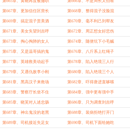
第665章、黄晓再度被撤职
第666章、不是局长又怕谁
第667章、更加信任区营长
第668章、整得混子没脸混
第669章、搞定混子赏美酒
第670章、毫不利己刘帮友
第671章、美女失望刘吉呼
第672章、周正想女好悲伤
第673章、掏心掏肺的女人
第674章、随便坑下小毛贼
第675章、又是温哥搞的鬼
第676章、八斤系上红绳子
第677章、英雄救美动起手
第678章、陷入绝境三人行
第679章、又遇仇敌李小刚
第680章、陷入绝境三个人
第681章、黑高汉子来救场
第682章、吓得唐进直哆嗦
第683章、警察厅长坐不住
第684章、强中更有强中手
第685章、晓芙对人述忠肠
第686章、只为调查刘吉呼
第687章、神出鬼没的老黑
第688章、装病拒绝打开门
第689章、司机接近失足女
第690章、司机下面给她吃