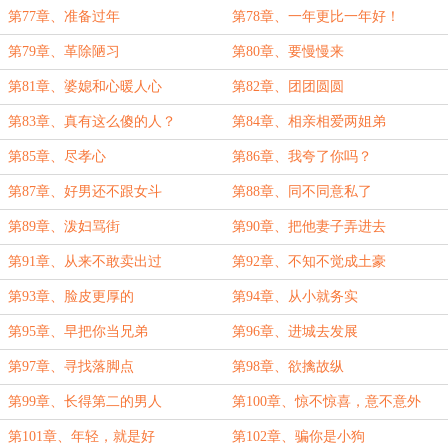
第77章、准备过年
第78章、一年更比一年好！
第79章、革除陋习
第80章、要慢慢来
第81章、婆媳和心暖人心
第82章、团团圆圆
第83章、真有这么傻的人？
第84章、相亲相爱两姐弟
第85章、尽孝心
第86章、我夸了你吗？
第87章、好男还不跟女斗
第88章、同不同意私了
第89章、泼妇骂街
第90章、把他妻子弄进去
第91章、从来不敢卖出过
第92章、不知不觉成土豪
第93章、脸皮更厚的
第94章、从小就务实
第95章、早把你当兄弟
第96章、进城去发展
第97章、寻找落脚点
第98章、欲擒故纵
第99章、长得第二的男人
第100章、惊不惊喜，意不意外
第101章、年轻，就是好
第102章、骗你是小狗