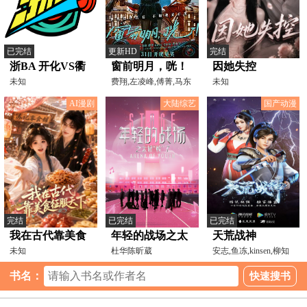
已完结
更新HD
完结
浙BA 开化VS衢
窗前明月，咣！
因她失控
江20260806
未知
费翔,左凌峰,傅菁,马东
未知
锡,宋小宝,黄小蕾,黄
AI漫剧
大陆综艺
国产动漫
完结
已完结
已完结
我在古代靠美食
年轻的战场之太
天荒战神
征服天下
未知
好“校”了
杜华陈昕葳
安志,鱼冻,kinsen,柳知
NAMEBOYHOODLoong9
萧,宴宁,张妮,蘭雨馨
书名：