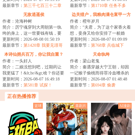
租都付了，你说不...
最新章节：
第三千七百三十二章
川少佐收买北平...
最新章节：
第1710章 任务不多
李成桂的屈从
无敌逍遥侯
边关猎户，我粮肉满仓富甲一方
作者：沧海种树
作者：橙年岁月
简介：厉宁魂穿到大周朝第一纨
简介：“夫君，为了这个家香火着
绔的身上，这一世要钱有钱，要
想，妾身又给你安排了一桩婚
权有权，却偏偏可能会没命……
更新时间：2026-08-08 01:50:19
事，你看可满意？”&lt;br/&gt;宁
更新时间：2026-08-07 01:09:09
为保全家族厉宁...
最新章节：
第1420章 我要见璟哥
远意外穿越...
最新章节：
第768章 兵临城下
哥！
本诗仙拥兵百万，你让我自重？
天命纨绔
作者：一头好人
作者：梁山老鬼
简介：二娘没想到吧，过期药让
简介：秦遇穿越大宁王朝，却因
我更猛了！&lt;br/&gt;啥？你还要
一记猴子偷桃而得罪冷血嗜杀的
和兄长抢我驸马之位？&lt;br/&gt;
更新时间：2026-08-07 16:49:18
女帝。&lt;br/&gt;从此，女帝成为
更新时间：2026-08-07 01:48:48
给脸不要...
最新章节：
第581章 试探！
了他挥之不...
最新章节：
第694章 偷袭
正在热播推荐
篮球
喜剧片
AI漫剧