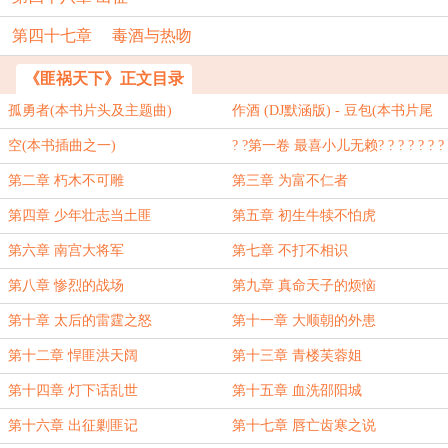
第四十七章 毒酒与热吻
《匪祸天下》正文目录
孤勇者(本书片头及主题曲)
作酒 (DJ默涵版) - 豆包(本书片尾
曲)
空(本书插曲之一)
? ?第一卷 最喜小儿无赖? ? ? ? ? ? ?
? ? ? ?第一章 圣人不是人
第二章 朽木不可雕
第三章 为富不仁者
第四章 少年壮志当土匪
第五章 初生牛犊不怕虎
第六章 南宫大将军
第七章 不打不相识
第八章 惨烈的战场
第九章 真命天子的烦恼
第十章 太后的雷霆之怒
第十一章 大顺朝的外患
第十二章 悍匪洪天阔
第十三章 青楼芙蓉姐
第十四章 灯下话乱世
第十五章 血洗邵阳城
第十六章 出征剿匪记
第十七章 唇亡齿寒之说