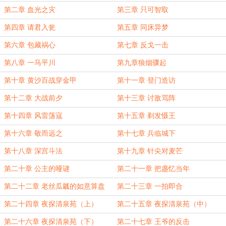
第二章 血光之灾
第三章 只可智取
第四章 请君入瓮
第五章 同床异梦
第六章 包藏祸心
第七章 反戈一击
第八章 一马平川
第九章狼烟骤起
第十章 黄沙百战穿金甲
第十一章 登门造访
第十二章 大战前夕
第十三章 讨敌骂阵
第十四章 风雷荡寇
第十五章 剃发慑王
第十六章 敬而远之
第十七章 兵临城下
第十八章 深宫斗法
第十九章 针尖对麦芒
第二十章 公主的哑谜
第二十一章 把盏忆当年
第二十二章 老丝瓜瓤的如意算盘
第二十三章 一拍即合
第二十四章 夜探清泉苑（上）
第二十五章 夜探清泉苑（中）
第二十六章 夜探清泉苑（下）
第二十七章 王爷的反击