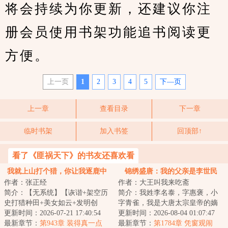
将会持续为你更新，还建议你注
册会员使用书架功能追书阅读更
方便。
上一页
1
2
3
4
5
下—页
上一章
查看目录
下一章
临时书架
加入书签
回顶部↑
看了《匪祸天下》的书友还喜欢看
我就上山打个猎，你让我逐鹿中
锦绣盛唐：我的父亲是李世民
作者：张正经
作者：大王叫我来吃斋
原？
简介：【无系统】【诙谐+架空历
简介：我姓李名泰，字惠褒，小
史打猎种田+美女如云+发明创
字青雀，我是大唐太宗皇帝的嫡
造】陈息开局穿越到一个傻子身
更新时间：2026-07-21 17:40:54
次子，生母是文德皇后，舅舅是
更新时间：2026-08-04 01:07:47
上，全家不光没...
最新章节：
第943章 装得真一点
长孙无忌。我自...
最新章节：
第1784章 凭窗观闹