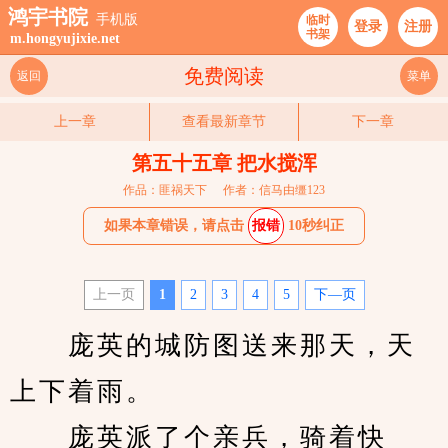
鸿宇书院
手机版
临时
登录
注册
书架
m.hongyujixie.net
免费阅读
返回
菜单
上一章
查看最新章节
下一章
第五十五章 把水搅浑
作品：匪祸天下
作者：信马由缰123
如果本章错误，请点击
报错
10秒纠正
上一页
1
2
3
4
5
下—页
　　庞英的城防图送来那天，天
上下着雨。
　　庞英派了个亲兵，骑着快