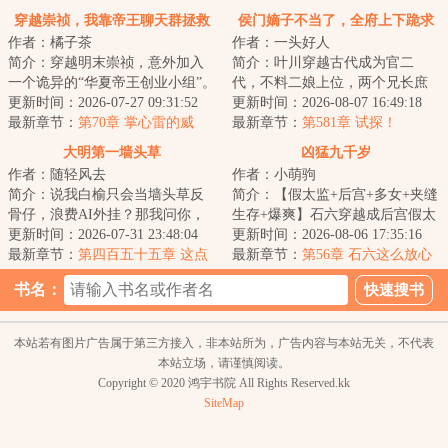
穿越崇祯，我靠帝王聊天群拯救
侯门嫡子不当了，全府上下跪求
作者：橘子茶
作者：一头好人
大明！
原谅！
简介：穿越明末崇祯，意外加入
简介：叶川穿越古代成为官二
一个诡异的“华夏帝王创业小组”。
代，不料二娘上位，两个兄长庶
群友的名字一个比一个骇人听
更新时间：2026-07-27 09:31:52
出变嫡子，一家绿茶联合偏心老
更新时间：2026-08-07 16:49:18
闻，像什么“...
最新章节：
第70章 掌心雷的威
爹要强抢叶川和公...
最新章节：
第581章 试探！
力！战神朱由检！
大明第一墙头草
凶猛九千岁
作者：随轻风去
作者：小萌驹
简介：说我白榆只会当墙头草反
简介：【假太监+后宫+多女+夹缝
骨仔，浪费AI外挂？那我问你，
生存+爆爽】石六穿越成后宫假太
大明内阁这十来年是不是换了五
更新时间：2026-07-31 23:48:04
监，本想一路猛推，结果开局遇
更新时间：2026-08-06 17:35:16
个首辅？司礼监...
最新章节：
第四百五十五章 这点
上邪修美妇太...
最新章节：
第56章 石六这么放心
钱够干什么的
我？
书名：
本站若有图片广告属于第三方接入，非本站所为，广告内容与本站无关，不代表
本站立场，请谨慎阅读。
Copyright © 2020 鸿宇书院 All Rights Reserved.kk
SiteMap