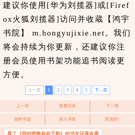
建议你使用[华为刘揽器]或[Firef
ox火狐刘揽器]访问并收蔵【鸿宇
书院】 m.hongyujixie.net。我们
将会持续为你更新，还建议你注
册会员使用书架功能追书阅读更
方便。
上一页
1
2
3
4
5
下—页
上一章
查看目录
下一章
临时书架
加入书签
回顶部↑
看了《我的密教叔叔于勒》的书友还喜欢看