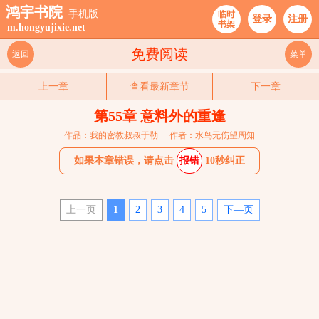
鸿宇书院
手机版
临时
登录
注册
书架
m.hongyujixie.net
免费阅读
返回
菜单
上一章
查看最新章节
下一章
第55章 意料外的重逢
作品：我的密教叔叔于勒
作者：水鸟无伤望周知
如果本章错误，请点击
报错
10秒纠正
上一页
1
2
3
4
5
下—页