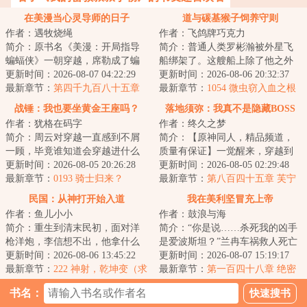
在美漫当心灵导师的日子
道与碳基猴子饲养守则
作者：遇牧烧绳
作者：飞鸽牌巧克力
简介：原书名《美漫：开局指导
简介：普通人类罗彬瀚被外星飞
蝙蝠侠》一朝穿越，席勒成了蝙
船绑架了。这艘船上除了他之外
蝠侠的老师，哥谭大学心理学教
更新时间：2026-08-07 04:22:29
的成员有修真大少爷，魅魔，人
更新时间：2026-08-06 20:32:37
授。刚来第一天...
最新章节：
第四千九百八十五章
工智能，奥特曼...
最新章节：
1054 微虫窃入血之根
前进约克前进（三）
系（中）
战锤：我也要坐黄金王座吗？
落地须弥：我真不是隐藏BOSS
作者：犹格在码字
作者：终久之梦
简介：周云对穿越一直感到不屑
简介：【原神同人，精品频道，
一顾，毕竟谁知道会穿越进什么
质量有保证】一觉醒来，穿越到
粪坑？如果让他穿越，至少要给
更新时间：2026-08-05 20:26:28
四处漏风、缝缝补补的提瓦特世
更新时间：2026-08-05 02:29:48
他无尽的寿命、...
最新章节：
0193 骑士归来？
界，偏偏又是命...
最新章节：
第八百四十五章 芙宁
娜：你说洋葱盆里的是谁？不过
民国：从神打开始入道
我在美利坚冒充上帝
是打输了的没用的东西…
作者：鱼儿小小
作者：鼓浪与海
简介：重生到清末民初，面对洋
简介：“你是说……杀死我的凶手
枪洋炮，李信想不出，他拿什么
是爱波斯坦？”兰冉车祸救人死亡
抵挡入侵危机？凭什么活得像一
更新时间：2026-08-06 13:45:22
后穿越到平行世界的美利坚，醒
更新时间：2026-08-07 15:19:17
个人。“凭借武...
最新章节：
222 神射，乾坤变（求
来正赶上自...
最新章节：
第一百四十八章 绝密
订阅）
卢浮宫
书名：