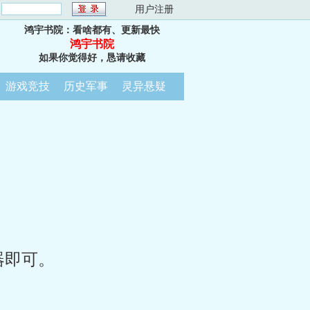
：
用户注册
鸿宇书院：看啥都有、更新最快
鸿宇书院
如果你觉得好，恳请收藏
游戏竞技
历史军事
灵异悬疑
器即可。