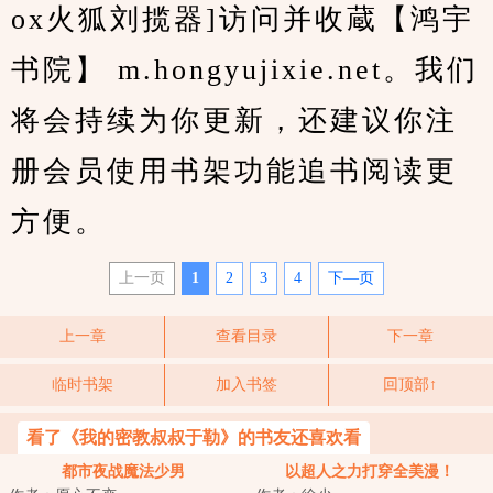
ox火狐刘揽器]访问并收蔵【鸿宇
书院】 m.hongyujixie.net。我们
将会持续为你更新，还建议你注
册会员使用书架功能追书阅读更
方便。
上一页
1
2
3
4
下—页
上一章
查看目录
下一章
临时书架
加入书签
回顶部↑
看了《我的密教叔叔于勒》的书友还喜欢看
都市夜战魔法少男
以超人之力打穿全美漫！