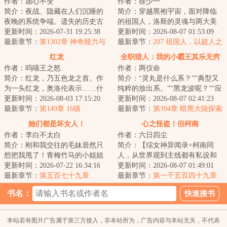
作者：愿心不变
作者：徐少一
简介：夜战、隐藏在人们沉睡的
简介：穿越黑袍宇宙，面对降临
夜晚的系统争端。遗失的历史古
的祖国人，洛斯的灵魂与两大美
物、未来的科技遗产、各国的纷
更新时间：2026-07-31 19:25:38
漫亡灵产生维系钢铁侠与不义超
更新时间：2026-08-07 01:53:09
争让步、光怪陆...
最新章节：
第1302章 神奇能力与
人。前者，在复...
最新章节：
207 祖国人，以超人之
意料外的身影（下）
力打穿神域！
红龙
全职猎人：我的小霸王其乐无穷
作者：呜喵王之怒
作者：两仪命
简介：红龙，乃五色龙之首。作
简介：“灵丸是什么系？”“典型又
为一头红龙，奥洛伦表示……什
纯粹的放出系。”“黑龙波呢？”“应
么人人平等的帝国？红龙就是要
更新时间：2026-08-03 17:15:20
该是放出、变化加操作系的集合
更新时间：2026-08-07 02:41:23
征服一切！我将...
最新章节：
第149章 16级
体。...
最新章节：
第394章 暗黑大陆探索
队的保姆级教程
她们都是坏女人！
心之怪盗！但柯南
作者：李白不太白
作者：六日四尘
简介：刚和我交往的毛妹居然只
简介：【综女神异闻录+柯南同
想把我甩了！青梅竹马的小姐姐
人，从世界观到主线都有私设和
为何把我按在床上？端庄的童年
更新时间：2026-07-22 16:34:16
魔改】【无女主，有酒厂马甲，
更新时间：2026-08-07 01:49:01
白月光深夜把我...
最新章节：
第五百七十九章
主角带着P游戏界...
最新章节：
第一千五百四十九章
怎么是这个怪盗
书名：
本站若有图片广告属于第三方接入，非本站所为，广告内容与本站无关，不代表