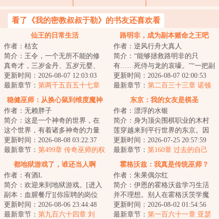
看了《我的密教叔叔于勒》的书友还喜欢看
仙王的日常生活
路明非，成为副本赌命之王吧
作者：枯玄
作者：逆风行舟大真人
简介：王令，一个无所不能的修
简介：“能够拯救路明非的只
真奇才，三岁金丹、五岁元婴、
有……死侍与龙的哀嚎。”“一把副
七岁化神……作为这个世界上几
更新时间：2026-08-07 12:03:03
本十针药，风间琉璃养生传统派
更新时间：2026-08-07 02:00:53
乎无所不能的存...
最新章节：
第两千五百五十七章
罢了。”“不...
最新章节：
第二百三十三章 诺顿
月捐人
的妙用(中)
稳健巫师：从换心鼠到维度魔神
东京：我的女友是棋圣
作者：无赖胖子
作者：漂浮的水银
简介：这是一个神奇的世界，在
简介：身为顶尖围棋职业的木村
这个世界，有着诸多神奇的力量
莲穿越来到平行世界的东京。因
与种族，魔神、邪神、古神、恶
更新时间：2026-08-08 03:22:37
缘际会之下，救下了一位定段失
更新时间：2026-07-25 20:57:59
魔、妖精等等神...
最新章节：
第499章 传奇巫师的权
败想要自杀的少...
最新章节：
第160章 过去的自己
利与义务
都地狱游戏了，谁还当人啊
霍格沃兹：我真是传统巫师？
作者：有酒L
作者：朱果偶尔红
简介：欢迎来到地狱游戏。[进入
简介：伊恩的霍格沃兹学习生活
副本：血腥餐厅][你应聘的岗位
并不理想。别人在霍格沃茨学魔
是：外卖员][你的客户有：浑身散
更新时间：2026-08-06 23:44:48
法、谈恋爱、唯独他，每天都在
更新时间：2026-08-02 01:54:56
发着尸臭的...
最新章节：
第九百六十四章 刘
为自己遭遇的挫...
最新章节：
第一百六十一章 亚瑟