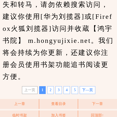
失和转马，请勿依赖搜索访问，
建议你使用[华为刘揽器]或[Firef
ox火狐刘揽器]访问并收蔵【鸿宇
书院】 m.hongyujixie.net。我们
将会持续为你更新，还建议你注
册会员使用书架功能追书阅读更
方便。
上一页
1
2
3
4
5
下—页
上一章
查看目录
下一章
临时书架
加入书签
回顶部↑