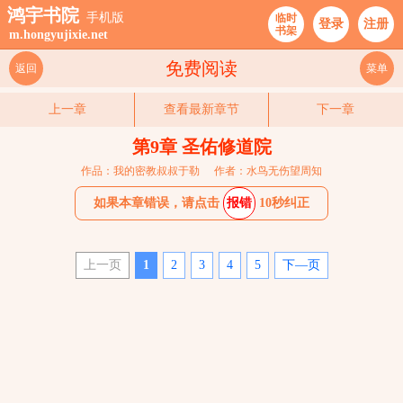
鸿宇书院
手机版
临时
登录
注册
书架
m.hongyujixie.net
免费阅读
返回
菜单
上一章
查看最新章节
下一章
第9章 圣佑修道院
作品：我的密教叔叔于勒
作者：水鸟无伤望周知
如果本章错误，请点击
报错
10秒纠正
上一页
1
2
3
4
5
下—页