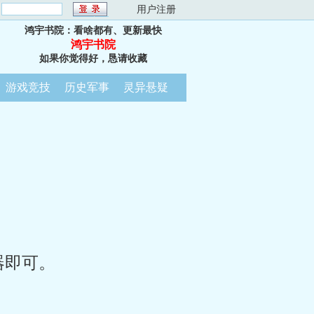
：
用户注册
鸿宇书院：看啥都有、更新最快
鸿宇书院
如果你觉得好，恳请收藏
游戏竞技
历史军事
灵异悬疑
器即可。