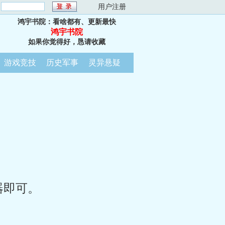
：
用户注册
鸿宇书院：看啥都有、更新最快
鸿宇书院
如果你觉得好，恳请收藏
游戏竞技
历史军事
灵异悬疑
器即可。