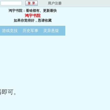
：
用户注册
鸿宇书院：看啥都有、更新最快
鸿宇书院
如果你觉得好，恳请收藏
游戏竞技
历史军事
灵异悬疑
器即可。