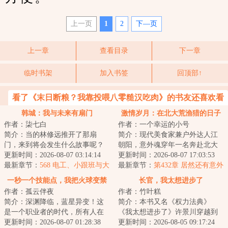
上一页
1
2
下—页
上一章
查看目录
下一章
临时书架
加入书签
回顶部↑
看了《末日断粮？我靠投喂八零糙汉吃肉》的书友还喜欢看
韩城：我与未来有扇门
激情岁月：在北大荒渔猎的日子
作者：柒七白
作者：一个幸运的小号
简介：当的林修远推开了那扇
简介：现代美食家兼户外达人江
门，来到将会发生什么故事呢？
朝阳，意外魂穿年一名奔赴北大
那么……过去的Jessica将会未来的
更新时间：2026-08-07 03:14:14
荒的支边青年。面对黑土地的广
更新时间：2026-08-07 17:03:53
郑秀妍开始对...
最新章节：
568 电工、小跟班与大
袤与馈赠，也面...
最新章节：
第432章 居然还有意外
柚子（求订阅求月票）
收获
一秒一个技能点，我把火球变禁
长官，我太想进步了
作者：孤云伴夜
作者：竹叶糕
咒
简介：深渊降临，蓝星异变！这
简介：本书又名《权力法典》
是一个职业者的时代，所有人在
《我太想进步了》许景川穿越到
成年那一天，都能够得到人生中
更新时间：2026-08-07 01:28:38
大灾变后秩序重建之初的蓝星，
更新时间：2026-08-05 09:17:24