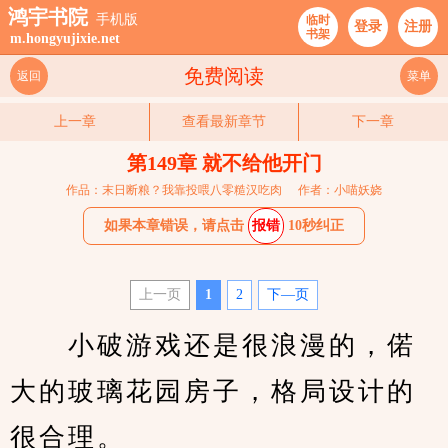
鸿宇书院
手机版
临时
登录
注册
书架
m.hongyujixie.net
免费阅读
返回
菜单
上一章
查看最新章节
下一章
第149章 就不给他开门
作品：末日断粮？我靠投喂八零糙汉吃肉
作者：小喵妖娆
如果本章错误，请点击
报错
10秒纠正
上一页
1
2
下—页
　　小破游戏还是很浪漫的，偌
大的玻璃花园房子，格局设计的
很合理。