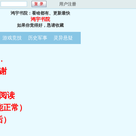
：
用户注册
鸿宇书院：看啥都有、更新最快
鸿宇书院
如果你觉得好，恳请收藏
游戏竞技
历史军事
灵异悬疑
…
谢
阅读
能正常）
后）