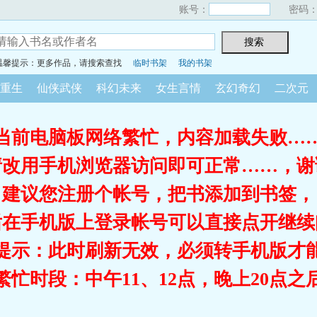
账号：
密码
温馨提示：更多作品，请搜索查找
临时书架
我的书架
重生
仙侠武侠
科幻未来
女生言情
玄幻奇幻
二次元
当前电脑板网络繁忙，内容加载失败…
请改用手机浏览器访问即可正常……，谢
建议您注册个帐号，把书添加到书签，
后在手机版上登录帐号可以直接点开继续
提示：此时刷新无效，必须转手机版才
繁忙时段：中午11、12点，晚上20点之