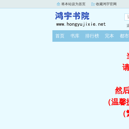
将本站设为首页
收藏鸿宇官网
首页
书库
排行榜
完本
都市
然
（温馨
（