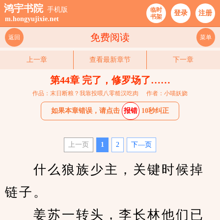
鸿宇书院
手机版
临时
登录
注册
书架
m.hongyujixie.net
免费阅读
返回
菜单
上一章
查看最新章节
下一章
第44章 完了，修罗场了……
作品：末日断粮？我靠投喂八零糙汉吃肉
作者：小喵妖娆
如果本章错误，请点击
报错
10秒纠正
上一页
1
2
下—页
　　什么狼族少主，关键时候掉
链子。
　　姜苏一转头，李长林他们已