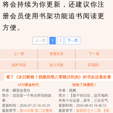
将会持续为你更新，还建议你注
册会员使用书架功能追书阅读更
方便。
上一页
1
2
下—页
上一章
查看目录
下一章
临时书架
加入书签
回顶部↑
看了《末日断粮？我靠投喂八零糙汉吃肉》的书友还喜欢看
1979黄金时代
快收了神通吧！
作者：睡觉会变白
作者：跳舞
简介：这还是一个有点怀旧的故
简介：【孩子你记住，这天地间
事...
本有十分运道，其中，三分文气
更新时间：2026-07-25 16:16:19
七分武，还有一分定乾坤！】
更新时间：2026-08-03 19:46:53
最新章节：
第1435章 第二次整风
【++……咦？老祖...
最新章节：
第四百七十二章 【我