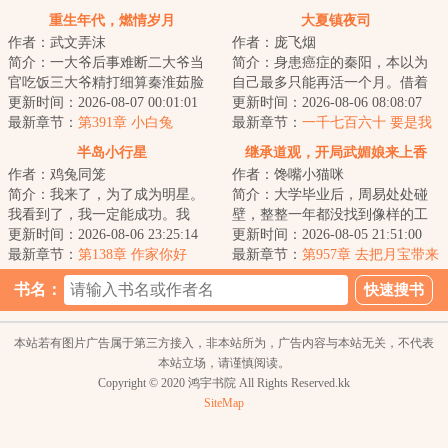
好像闯祸了~】
重生年代，燃情岁月
大夏镇夜司
作者：武文弄沫
作者：庞飞烟
简介：一大爷后事难断二大爷当
简介：身患癌症的秦阳，本以为
官吃饭三大爷精打细算秦淮茹脸
自己最多只能再活一个月。借着
蛋好看何雨柱打架做饭娄晓娥难
更新时间：2026-08-07 00:01:01
绝症之躯，秦阳怒怼上司老板，
更新时间：2026-08-06 08:08:07
逃大院李学武一...
最新章节：
第391章 小白兔
再甩物质女友，...
最新章节：
一千七百六十 要是我
两条都不选呢？
半岛小行星
继承道观，开局武媚娘来上香
作者：鸡兔同笼
作者：馋嘴小猫咪
简介：我来了，为了成为明星。
简介：大学毕业后，周易处处碰
我看到了，我一定能成功。我
壁，整整一年都没找到像样的工
征……算了，这里太复杂了征服
更新时间：2026-08-06 23:25:14
作。无奈之下，他只得翻出上学
更新时间：2026-08-05 21:51:00
不了，我还是谈我...
最新章节：
第138章 作家你好
时爷爷给自己办...
最新章节：
第957章 去把月宝带来
吧！【求月票】
书名：
本站若有图片广告属于第三方接入，非本站所为，广告内容与本站无关，不代表
本站立场，请谨慎阅读。
Copyright © 2020 鸿宇书院 All Rights Reserved.kk
SiteMap