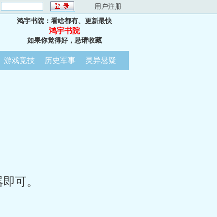
：
用户注册
鸿宇书院：看啥都有、更新最快
鸿宇书院
如果你觉得好，恳请收藏
游戏竞技
历史军事
灵异悬疑
器即可。