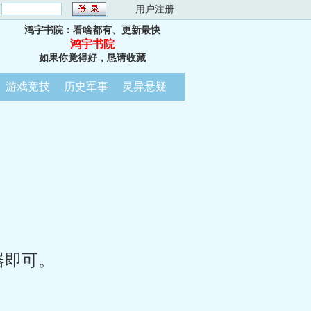
：
用户注册
鸿宇书院：看啥都有、更新最快
鸿宇书院
如果你觉得好，恳请收藏
游戏竞技
历史军事
灵异悬疑
器即可。