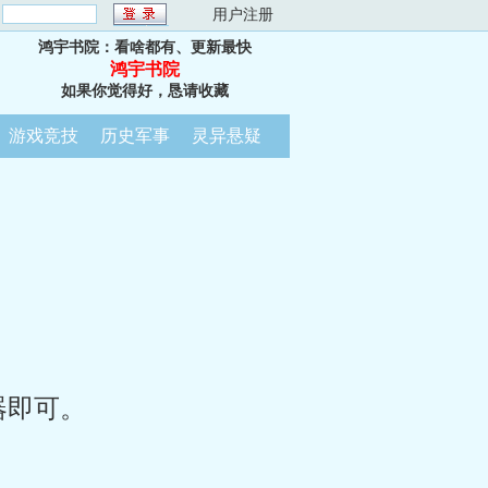
：
用户注册
鸿宇书院：看啥都有、更新最快
鸿宇书院
如果你觉得好，恳请收藏
游戏竞技
历史军事
灵异悬疑
器即可。