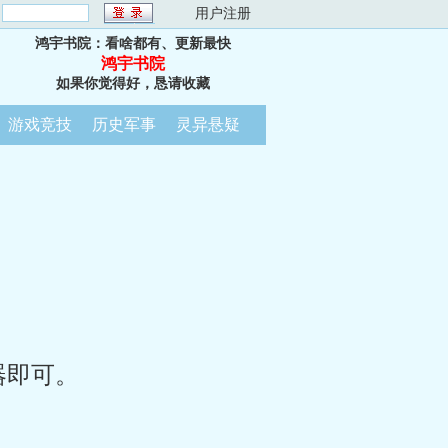
：
用户注册
鸿宇书院：看啥都有、更新最快
鸿宇书院
如果你觉得好，恳请收藏
游戏竞技
历史军事
灵异悬疑
器即可。