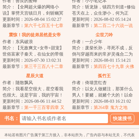
作者：善良的蜜蜂
作者：小小笔记本
简介：【全网超火爆的网络小
简介：斩龙脉，镇四方剑道+修仙
说】掌劈天宫镇日月，剑斩幽冥
苍天在上，众生渺小，何为正
踏九霄，世间凡人万万亿，修罗
更新时间：2026-08-04 15:02:27
义！何为挫折！何为磨难！不过
更新时间：2026-08-02 05:14:24
成神我最狂！本天...
最新章节：
第六千七百五十七章
是浮云吧！仇恨...
最新章节：
第二百二十六说一说
你这是抢我？
震惊！我的徒弟居然是女帝
尘世刀吟
作者：东风破浪
作者：一介少年
简介：【无敌爽文+女帝+甜宠】
简介：废柴长孙，寻死不成，反
世俗富家子秦天，在仙女的带领
倒与穿越而来的常岁灵魂合二为
下加入了昆仑剑派，成为了昆仑
更新时间：2026-07-30 13:02:31
一。从此少年长孙持刀行走于天
更新时间：2026-08-01 15:14:21
小师叔。觉醒签...
最新章节：
第三千三百八十二章
下。于尘世中锻...
最新章节：
第四百七十九章 火佛
尊者传承
星辰大道
孤竹王
作者：随散飘风
作者：倚墙赏红杏
简介：我看星空很大，星空看我
简介：以女人做赌注，那算什么
也很大。这是宇宙，我的宇宙！
男人！要赌，就赌个大的！以命
年的一天，当陨石砸落，科技终
更新时间：2026-08-06 11:44:52
相赌，如何？【...
更新时间：2026-08-03 16:21:02
结，武道开始。...
最新章节：
第一千三百零四章 又
最新章节：
第264章 鬼方之地
见面了
书名：
本站若有图片广告属于第三方接入，非本站所为，广告内容与本站无关，不代表