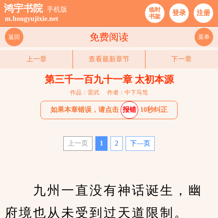
鸿宇书院
手机版
临时
登录
注册
书架
m.hongyujixie.net
免费阅读
返回
菜单
上一章
查看最新章节
下一章
第三千一百九十一章 太初本源
作品：雷武
作者：中下马笃
如果本章错误，请点击
报错
10秒纠正
上一页
1
2
下—页
　　九州一直没有神话诞生，幽
府境也从未受到过天道限制。