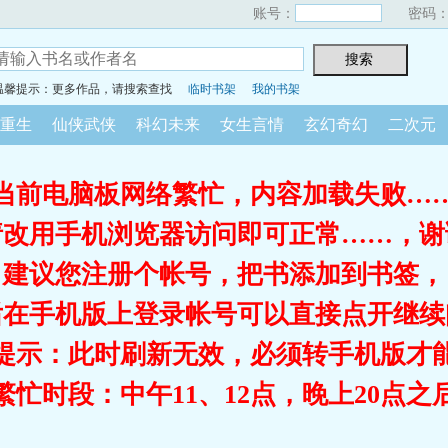
账号：
密码
温馨提示：更多作品，请搜索查找
临时书架
我的书架
重生
仙侠武侠
科幻未来
女生言情
玄幻奇幻
二次元
当前电脑板网络繁忙，内容加载失败…
请改用手机浏览器访问即可正常……，谢
建议您注册个帐号，把书添加到书签，
后在手机版上登录帐号可以直接点开继续
提示：此时刷新无效，必须转手机版才
繁忙时段：中午11、12点，晚上20点之