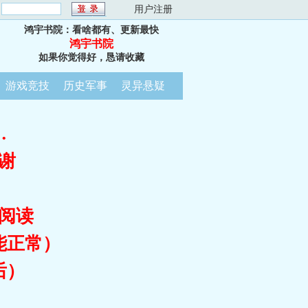
：
用户注册
鸿宇书院：看啥都有、更新最快
鸿宇书院
如果你觉得好，恳请收藏
游戏竞技
历史军事
灵异悬疑
…
谢
阅读
能正常）
后）