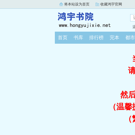
将本站设为首页
收藏鸿宇官网
首页
书库
排行榜
完本
都市
然
（温馨
（