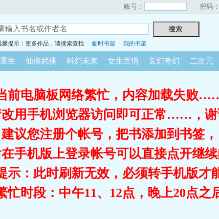
账号：
密码
温馨提示：更多作品，请搜索查找
临时书架
我的书架
重生
仙侠武侠
科幻未来
女生言情
玄幻奇幻
二次元
当前电脑板网络繁忙，内容加载失败…
请改用手机浏览器访问即可正常……，谢
建议您注册个帐号，把书添加到书签，
后在手机版上登录帐号可以直接点开继续
提示：此时刷新无效，必须转手机版才
繁忙时段：中午11、12点，晚上20点之