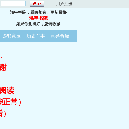
：
用户注册
鸿宇书院：看啥都有、更新最快
鸿宇书院
如果你觉得好，恳请收藏
游戏竞技
历史军事
灵异悬疑
…
谢
阅读
能正常）
后）