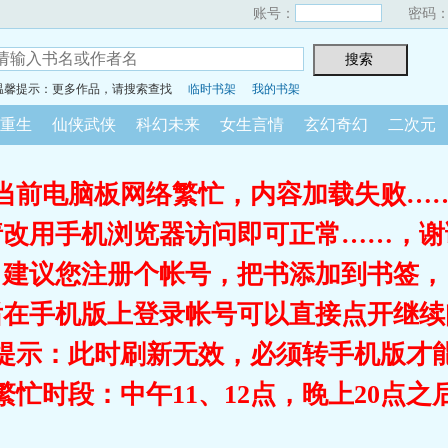
账号：
密码
温馨提示：更多作品，请搜索查找
临时书架
我的书架
重生
仙侠武侠
科幻未来
女生言情
玄幻奇幻
二次元
当前电脑板网络繁忙，内容加载失败…
请改用手机浏览器访问即可正常……，谢
建议您注册个帐号，把书添加到书签，
后在手机版上登录帐号可以直接点开继续
提示：此时刷新无效，必须转手机版才
繁忙时段：中午11、12点，晚上20点之