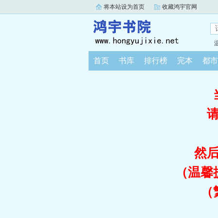
将本站设为首页
收藏鸿宇官网
首页
书库
排行榜
完本
都市
然
（温馨
（