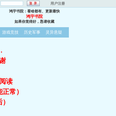
：
用户注册
鸿宇书院：看啥都有、更新最快
鸿宇书院
如果你觉得好，恳请收藏
游戏竞技
历史军事
灵异悬疑
…
谢
阅读
能正常）
后）