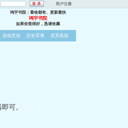
：
用户注册
鸿宇书院：看啥都有、更新最快
鸿宇书院
如果你觉得好，恳请收藏
游戏竞技
历史军事
灵异悬疑
器即可。