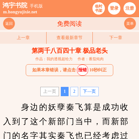
鸿宇书院
手机版
临时
登录
注册
书架
m.hongyujixie.net
免费阅读
返回
菜单
上一章
查看最新章节
下一章
第两千八百四十章 极品老头
作品：我的透视超给力
作者：番茄炖肉
如果本章错误，请点击
报错
10秒纠正
上一页
1
2
下—页
　　身边的妖孽秦飞算是成功收
入到了这个新部门当中，而新部
门的名字其实秦飞也已经考虑过