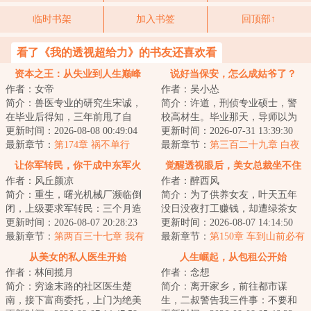
临时书架
加入书签
回顶部↑
看了《我的透视超给力》的书友还喜欢看
资本之王：从失业到人生巅峰
说好当保安，怎么成姑爷了？
作者：女帝
作者：吴小怂
简介：兽医专业的研究生宋诚，
简介：许道，刑侦专业硕士，警
在毕业后得知，三年前甩了自
校高材生。毕业那天，导师以为
己，并嫁给富豪的前女友林澜，
更新时间：2026-08-08 00:49:04
他会去省厅报到。同学以为他会
更新时间：2026-07-31 13:39:30
遭了报应，她当初...
最新章节：
第174章 祸不单行
进重案组，在犯...
最新章节：
第三百二十九章 白夜
让你军转民，你干成中东军火
觉醒透视眼后，美女总裁坐不住
作者：风丘颜凉
作者：醉西风
商？
了
简介：重生，曙光机械厂濒临倒
简介：为了供养女友，叶天五年
闭，上级要求军转民：三个月造
没日没夜打工赚钱，却遭绿茶女
不出产品，全厂解散！&lt;br/&gt;
更新时间：2026-08-07 20:28:23
友无情背叛。因祸得福觉醒天眼
更新时间：2026-08-07 14:14:50
最后半个月...
最新章节：
第两百三十七章 我有
神通，不仅能透...
最新章节：
第150章 车到山前必有
一个大胆的想法！
路
从美女的私人医生开始
人生崛起，从包租公开始
作者：林间揽月
作者：念想
简介：穷途末路的社区医生楚
简介：离开家乡，前往都市谋
南，接下富商委托，上门为绝美
生，二叔警告我三件事：不要和