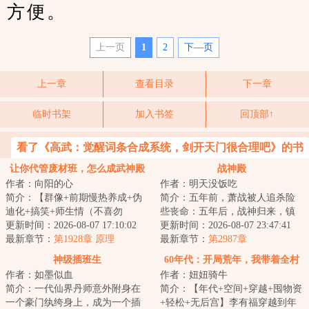
方便。
上一页
1
2
下—页
上一章
查看目录
下一章
临时书架
加入书签
回顶部↑
看了《高武：觉醒词条合成系统，剑开天门很合理吧》的书
友还喜欢看
让你代管废材班，怎么成武神殿
战神殿
作者：向阳的心
作者：明天没饭吃
了
简介：【群像+前期慢热养成+伪
简介：五年前，萧战被人追杀险
迪化+搞笑+师生情（不喜勿
些丧命：五年后，战神归来，镇
入）】半个月撵走三个班主任。
更新时间：2026-08-07 17:10:02
压世间一切宵小。...
更新时间：2026-08-07 23:47:41
面对有着人均混世魔...
最新章节：
第1928章 原理
最新章节：
第2987章
神级插班生
60年代：开局荒年，我带着全村
作者：如墨似血
作者：妞妞骑牛
吃肉
简介：一代仙界丹师意外附身在
简介：【年代+空间+穿越+囤物资
一个豪门纨绔身上，成为一个插
+轻松+无后宫】李有福穿越到年