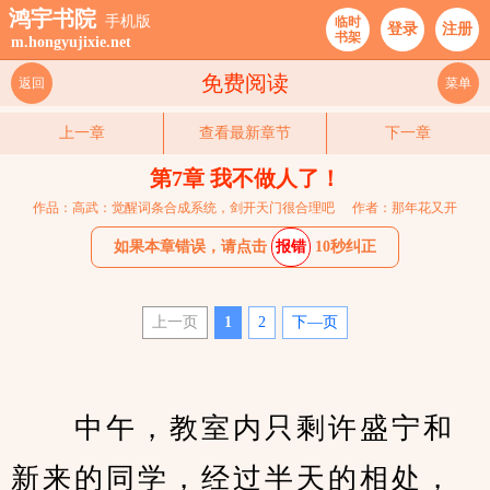
鸿宇书院
手机版
临时
登录
注册
书架
m.hongyujixie.net
免费阅读
返回
菜单
上一章
查看最新章节
下一章
第7章 我不做人了！
作品：高武：觉醒词条合成系统，剑开天门很合理吧
作者：那年花又开
如果本章错误，请点击
报错
10秒纠正
上一页
1
2
下—页
　　中午，教室内只剩许盛宁和
新来的同学，经过半天的相处，