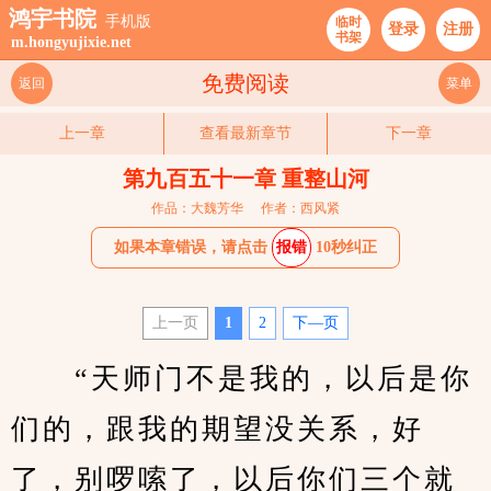
鸿宇书院
手机版
临时
登录
注册
书架
m.hongyujixie.net
免费阅读
返回
菜单
上一章
查看最新章节
下一章
第九百五十一章 重整山河
作品：大魏芳华
作者：西风紧
如果本章错误，请点击
报错
10秒纠正
上一页
1
2
下—页
　　“天师门不是我的，以后是你
们的，跟我的期望没关系，好
了，别啰嗦了，以后你们三个就