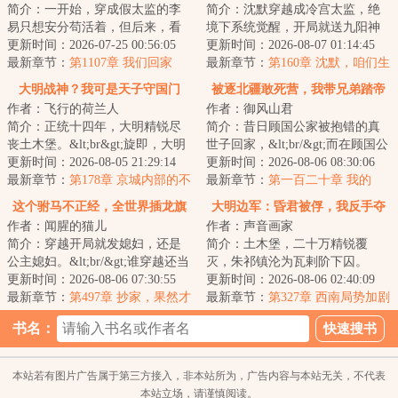
简介：一开始，穿成假太监的李
简介：沈默穿越成冷宫太监，绝
易只想安分苟活着，但后来，看
境下系统觉醒，开局就送九阳神
着高贵雍容的皇后，李易心思变
更新时间：2026-07-25 00:56:05
功！&lt;br/&gt;香妃：“小默子，
更新时间：2026-08-07 01:14:45
了。“江山你坐...
最新章节：
第1107章 我们回家
本宫体内寒...
最新章节：
第160章 沈默，咱们生
个儿子吧？
大明战神？我可是天子守国门
被逐北疆敢死营，我带兄弟踏帝
作者：飞行的荷兰人
作者：御风山君
京
简介：正统十四年，大明精锐尽
简介：昔日顾国公家被抱错的真
丧土木堡。&lt;br&gt;旋即，大明
世子回家，&lt;br/&gt;而在顾国公
皇帝朱祁镇被瓦剌俘虏&lt;br&gt;
更新时间：2026-08-05 21:29:14
家生活了十八年的顾长渊成了假
更新时间：2026-08-06 08:30:06
叩关叫门，...
最新章节：
第178章 京城内部的不
世子。&lt;b...
最新章节：
第一百二十章 我的
对劲
诗，是命换的
这个驸马不正经，全世界插龙旗
大明边军：昏君被俘，我反手夺
作者：闻腥的猫儿
作者：声音画家
抢女帝！
天下！
简介：穿越开局就发媳妇，还是
简介：土木堡，二十万精锐覆
公主媳妇。&lt;br/&gt;谁穿越还当
灭，朱祁镇沦为瓦剌阶下囚。
正经人？公主，皇后，女帝，勇
更新时间：2026-08-06 07:30:55
特种兵秦烈穿越成宣府前卫一名
更新时间：2026-08-06 02:40:09
将，花魁，...
最新章节：
第497章 抄家，果然才
小卒，在尸山血海...
最新章节：
第327章 西南局势加剧
是来钱最快的！
书名：
本站若有图片广告属于第三方接入，非本站所为，广告内容与本站无关，不代表
本站立场，请谨慎阅读。