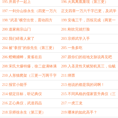
千字到！）
195.并肩子一起上
196.火凤离凰重现（第三更）
197.一剑分山徐永生（四更一万六
正文四章一万六千字已更，及武学
千字到！）
第四波罗列总结
198.“武圣”横空出世，震动四方
199.安魂三千，历练完成（两更一
万字到！）
200.道家南宗山门
201.刚吹完就打脸
202.我们碍着人家了
203.宗师武学入手
204.被“拿捏”的徐先生（第三更）
205.一鱼多吃
206.螳螂捕蝉，黄雀在后
207.跟你们的祖地文脉说再见吧
（三更一万一千字到！）
208.宋氏大爆特爆，徐二盆满钵满
209.入圣灵性天赋契机其三，仙毓
奇葩
210.人形猫爬架（三更一万两千字
211.绑票
到！）
212.报官小能手
213.他说的都是我的词啊！
214.锁定目标，听记典仪
215.不同风格的儒家晋升典仪（三
更一万一千字到！）
216.正心典仪，武道四品
217.一虎三龙
218.宗师徐永生（第三更）
219.哪来的如此高手？