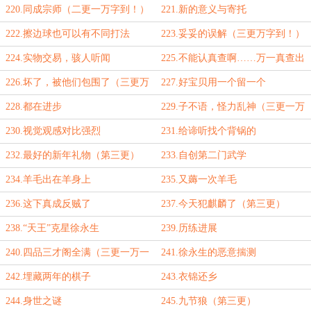
220.同成宗师（二更一万字到！）
221.新的意义与寄托
222.擦边球也可以有不同打法
223.妥妥的误解（三更万字到！）
224.实物交易，骇人听闻
225.不能认真查啊……万一真查出
点什么呢？
226.坏了，被他们包围了（三更万
227.好宝贝用一个留一个
字到！）
228.都在进步
229.子不语，怪力乱神（三更一万
字到！）
230.视觉观感对比强烈
231.给谛听找个背锅的
232.最好的新年礼物（第三更）
233.自创第二门武学
234.羊毛出在羊身上
235.又薅一次羊毛
236.这下真成反贼了
237.今天犯麒麟了（第三更）
238.“天王”克星徐永生
239.历练进展
240.四品三才阁全满（三更一万一
241.徐永生的恶意揣测
千字到！）
242.埋藏两年的棋子
243.衣锦还乡
244.身世之谜
245.九节狼（第三更）