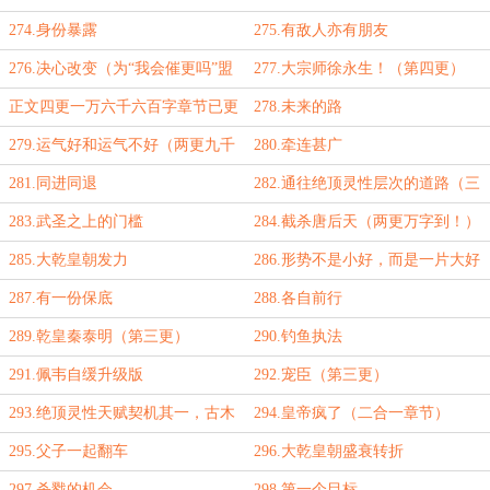
字到！）
274.身份暴露
275.有敌人亦有朋友
276.决心改变（为“我会催更吗”盟
277.大宗师徐永生！（第四更）
加更）
正文四更一万六千六百字章节已更
278.未来的路
新
279.运气好和运气不好（两更九千
280.牵连甚广
字）
281.同进同退
282.通往绝顶灵性层次的道路（三
更一万一千八百字到！）
283.武圣之上的门槛
284.截杀唐后天（两更万字到！）
285.大乾皇朝发力
286.形势不是小好，而是一片大好
287.有一份保底
288.各自前行
289.乾皇秦泰明（第三更）
290.钓鱼执法
291.佩韦自缓升级版
292.宠臣（第三更）
293.绝顶灵性天赋契机其一，古木
294.皇帝疯了（二合一章节）
祖泪（第四更）
295.父子一起翻车
296.大乾皇朝盛衰转折
297.杀戮的机会
298.第一个目标