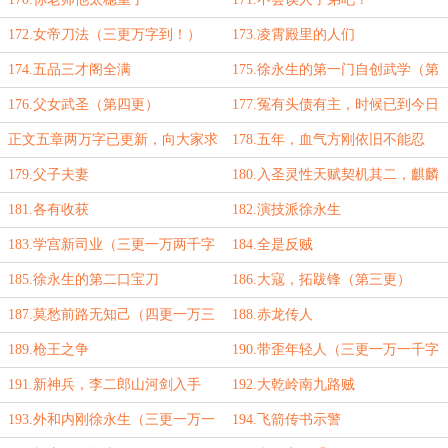
172.女帝刀法（三更万字到！）
173.凌霄殿里的人们
174.五品三才阁全满
175.徐永生的第一门自创武学（第
三更）
176.父女武圣（第四更）
177.冤有头债有主，时候已到今日
就报！（第五更）
正文五章两万字已更新，向大家求
178.五年，血气方刚依旧不能忍
个九月保底月票
179.父子夫妻
180.入圣灵性天赋契机其二，麒麟
石（三更一万六千字到，求月票！）
181.各有收获
182.演技派徐永生
183.学宫新司业（三更一万两千字
184.全是反贼
到！）
185.徐永生的第二口宝刀
186.大寇，拓跋锋（第三更）
187.莫愁前路无知己（四更一万三
188.赤龙传人
千字到！）
189.枪王之争
190.带歪年轻人（三更一万一千字
到！）
191.新神兵，李二郎山河剑入手
192.大乾岭南九路贼
193.外和内刚徐永生（三更一万一
194.飞箭传书示警