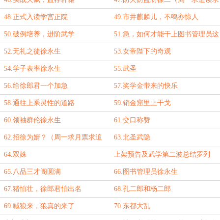
月票！）
48.正式入读学宫正院
49.市井麒麟儿，不鸣亦惊人
50.破例培养，进阶武学
51.急，如何才能干上图书管理员这
项有前途的工作？
52.无礼之徒徐永生
53.女帝陛下的奇观
54.学子表率徐永生
55.武圣
56.给徐郎君一个加急
57.奖学金带来的快乐
58.通往上乘灵性的道路
59.销金窟里止干戈
60.领袖群伦徐永生
61.交口称赞
62.招徐为婿？（周一求月票求追
63.北圣武隐
读！）
64.双姝
上架预告及武学第二波总结罗列
65.八品三才阁圆满
66.图书管理员徐永生
67.猪怕壮，徐郎君怕出名
68.孔二郎和杨二郎
69.喊狼来，狼真的来了
70.东都大乱