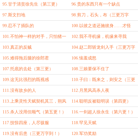
95.甘于清贫徐先生（第三更）
96.贵的东西只有一个缺点
97.斯文扫地
98.剪刀，石头，布（三更万字
到！）
99.忍不了插队的
100.以彼之道还施彼身……才怪
101.不怕神一样的对手，只怕猪一
102.我不寻机缘，机缘来寻我
样的队友（三更万字到！）
103.真正的反贼
104.赵二郎斩龙剑入手（三更万字
到！）
105.难得拖后腿的徐郎君
106.恼羞成怒
107.托底的去处（第三更）
108.三娘要保不住了
109.这无比强烈的既视感
110.子曰：既来之，则安之（三更
万字到！）
111.没有故乡的人
112.月黑风高杀人夜
113.上乘灵性天赋契机其三，朔风
114.聪明反被聪明误（第四更）
霜华（第三更）
115.杀人没用但顺气（第五更！）
116.一剑超人徐永生（第六更！）
117.技惊四座，人尽骇服
118.罕见天赋
119.没有后患（三更万字到！）
120.军功奖励