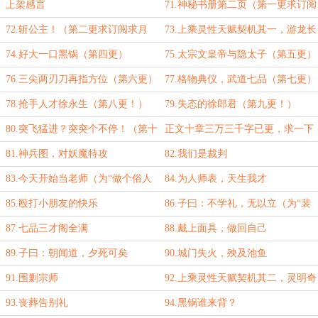
上架感言
71.神秘书册第二页（第一更求订阅
求月票！）
72.斩公主！（第二更求订阅求月
73.上乘灵性天赋契机其一，游龙长
票）
尾（第三更）
74.好大一口黑锅（第四更）
75.太宗文皇帝与隐太子（第五更）
76.三尖两刃刀再指方位（第六更）
77.格物典仪，武道七品（第七更）
78.抢手人才徐永生（第八更！）
79.失态的徐郎君（第九更！）
80.突飞猛进？突突个不停！（第十
正文十章三万三千字已更，求一下
更）
八月保底月票
81.神兵图，对妖魔特攻
82.我们是裁判
83.今天开始当老师（为“做个俗人
84.为人师表，天生我才
0723”盟加更）
85.殴打小朋友的快乐
86.子曰：不学礼，无以立（为“裴
屠狗”盟加更）
87.七品三才阁全满
88.戴上面具，做回自己
89.子曰：朝闻道，夕死可矣
90.城门失火，殃及池鱼
（为“沙拉古斯”盟加更）
91.围剿宗师
92.上乘灵性天赋契机其二，灵明奇
芝（三更万字到！）
93.丧葬告别礼
94.黑锅谁来背？