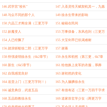
到！）
146.武学宫“校长”
147.入圣灵性天赋契机其一，九炼
琼华（三更万字到！）
148.与众不同的那个人
149.徐永生带来的影响
150.六品三才阁全满（三更万字
151.秘籍在民间
到！）
152.妖魔变人
153.万事俱备，东风也到（三更万
字到！）
154.人已经飘了
155.大宝剑早已饥渴难耐
156.踏浪斩蛟徐二郎（三更万字
157.谢幕
到！）
158.恃强凌弱徐永生（6k2章节）
159.永生和初然（第三更，6k7章
节）
160.新生（6k5章节）
161.给他换上友军的衣服，厚葬
（两更万字到！）
162.自我感觉良好
163.谢初然的变化
164.送货上门（三更万字到！）
165.为人腼腆徐永生
166.诚意典仪，武道五品
167.有借有还（三更一万四千字求
月末月票！）
168.五品助教徐永生
169.道家崇玄学少女（两更万字
到！）
170.你老师他太稳重了
171.不会误人子弟吧？