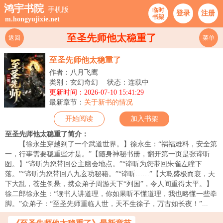
鸿宇书院
手机版
临时
登录
注册
书架
m.hongyujixie.net
至圣先师他太稳重了
返回
菜单
至圣先师他太稳重了
作者：八月飞鹰
类别：玄幻奇幻
状态：连载中
更新时间：2026-07-10 15:41:29
最新章节：
关于新书的情况
开始阅读
加入书架
至圣先师他太稳重了简介：
【徐永生穿越到了一个武道世界。】徐永生：“祸福难料，安全第
一，行事需要稳重些才是。”【随身神秘书册，翻开第一页是张谛听
图。】“谛听为您带回公主幽会地点。”“谛听为您带回朱雀左瞳下
落。”“谛听为您带回八九玄功秘籍。”“谛听……”【大乾盛极而衰，天
下大乱，苍生倒悬，携众弟子周游天下“列国”，令人间重得太平。】
徐二郎徐永生：“读书人讲道理，你如果听不懂道理，我也略懂一些拳
脚。”众弟子：“至圣先师重临人世，天不生徐子，万古如长夜！”...