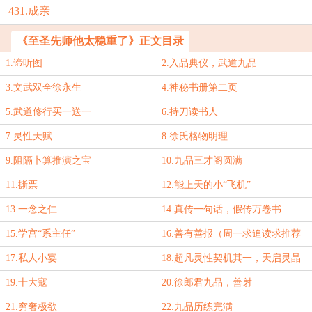
431.成亲
《至圣先师他太稳重了》正文目录
1.谛听图
2.入品典仪，武道九品
3.文武双全徐永生
4.神秘书册第二页
5.武道修行买一送一
6.持刀读书人
7.灵性天赋
8.徐氏格物明理
9.阻隔卜算推演之宝
10.九品三才阁圆满
11.撕票
12.能上天的小“飞机”
13.一念之仁
14.真传一句话，假传万卷书
15.学宫“系主任”
16.善有善报（周一求追读求推荐
票）
17.私人小宴
18.超凡灵性契机其一，天启灵晶
19.十大寇
20.徐郎君九品，善射
21.穷奢极欲
22.九品历练完满