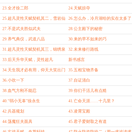
23.全才徐二郎
24.天赋掠夺
25.超凡灵性天赋契机其二，雪岩仙
26.怎么办，冷月湖给的实在太多了
蜕
27.不是武夫胜似武夫
28.公主殿下的秘密
29.养气典仪，武道八品
30.来的早不如来的巧
31.超凡灵性天赋契机其三，锦绣泉
32.未来修行路线
心（周一求追读求月票）
33.后天升华天赋，灵性超凡
新书感言
34.天生我才必有用，仰天大笑出门
35.五相宝物齐备
去
36.小吹一下
37.自证清白
38.血气方刚不能忍
39.你们干活儿有点糙
40.“弱小无辜”徐永生
41.亡命天涯……十几里？
42.兵器规划
43.凌霄宝殿
44.荡魔狂夫面具
45.君子爱财取之有道
46.实战天赋，血荐轩辕
47.防火防盗防徐二（周一求追读求