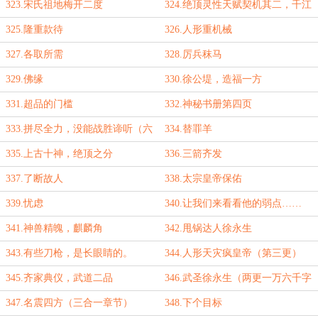
323.宋氏祖地梅开二度
324.绝顶灵性天赋契机其二，千江
月魄
325.隆重款待
326.人形重机械
327.各取所需
328.厉兵秣马
329.佛缘
330.徐公堤，造福一方
331.超品的门槛
332.神秘书册第四页
333.拼尽全力，没能战胜谛听（六
334.替罪羊
千字，二合一章节）
335.上古十神，绝顶之分
336.三箭齐发
337.了断故人
338.太宗皇帝保佑
339.忧虑
340.让我们来看看他的弱点……
嗯，没有弱点
341.神兽精魄，麒麟角
342.甩锅达人徐永生
343.有些刀枪，是长眼睛的。
344.人形天灾疯皇帝（第三更）
345.齐家典仪，武道二品
346.武圣徐永生（两更一万六千字
到！）
347.名震四方（三合一章节）
348.下个目标