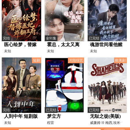
完结
全91集
已完结
医心绘梦，替嫁
霍总，太太又离
魂游世间看他赎
医妃炸翻王府
未知
家出走了
未知
罪，我终放下执
未知
念轮回
短剧
大陆综艺
欧美剧
完结
已完结
已完结
人到中年 短剧版
梦立方
无耻之徒(美版)
未知
程雷
第九季
威廉姆·H·梅西,埃米·
罗森,伊森·卡特科