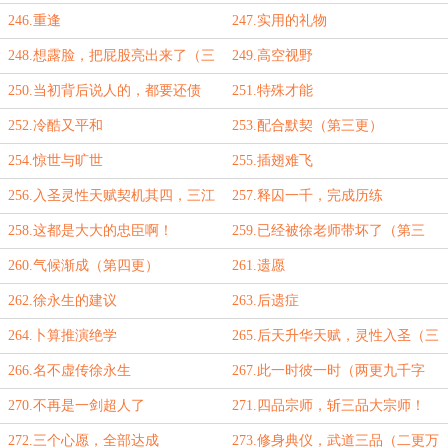
246.重逢
247.实用的礼物
248.想露脸，把屁股亮出来了（三
249.高空视野
更万字到！）
250.当初背后说人的，都要还债
251.特殊才能
252.冷酷又平和
253.配合默契（第三更）
254.惊世与旷世
255.插翅难飞
256.入圣灵性天赋契机其四，三江
257.释囚一千，完成历练
源精（三更万字到！）
258.这都是大大的忠臣啊！
259.已经被徐老师带坏了（第三
更）
260.气候渐成（第四更）
261.遗愿
262.徐永生的建议
263.后遗症
264.卜算推演绝学
265.后天升华天赋，灵性入圣（三
更一万两千字到！）
266.名不虚传徐永生
267.此一时彼一时（两更九千字
到！）
270.不再是一剑超人了
271.四品宗师，斩三品大宗师！
（两更一万一千字到！）
272.三个心愿，全部达成
273.修身典仪，武道三品（二更万