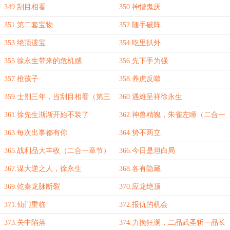
349.刮目相看
350.神憎鬼厌
351.第二套宝物
352.随手破阵
353.绝顶遗宝
354.吃里扒外
355.徐永生带来的危机感
356.先下手为强
357.抢孩子
358.养虎反噬
359.士别三年，当刮目相看（第三
360.遇难呈祥徐永生
更）
361.徐先生渐渐开始不装了
362.神兽精魄，朱雀左瞳（二合一
章节）
363.每次出事都有你
364.势不两立
365.战利品大丰收（二合一章节）
366.今日是坦白局
367.谋大逆之人，徐永生
368.各有隐藏
369.乾秦龙脉断裂
370.应龙绝顶
371.仙门重临
372.报仇的机会
373.关中陷落
374.力挽狂澜，二品武圣斩一品长