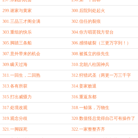
299.谢家与黄家
300.后院到处起火
301.三品三才阁全满
302.信任的裂痕
303.重组的快乐
304.你方唱罢我方登台
305.脚踏三条船
306.感情破裂（三更万字到！）
307.意外带来的机会
308.被孤立的徐先生
309.瞒天过海
310.北朝八柱国神兵
311.一回生，二回熟
312.狩猎武圣（两更一万三千字
到！）
313.各有所获
314.姜家败退
315.打出威慑力
316.重返东都
317.处境改观
318.一鲸落，万物生
319.观念分歧
320.数值怪总觉得自己可有操作了
321.一脚踩死
322.一家整整齐齐