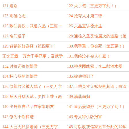
121.送别
122.大手笔（三更万字到！）
123.明确心志
124.抢夺人才第二弹
125.致知典仪，武道六品（三更一
126.六品直讲徐永生
万一千字）
127.名门逆子
128.通往入圣灵性层次的道路（第
三更）
129.背锅的好选择（第四更！）
130.我手重，你会死（第五更！）
正文五章一万六千字已更，及武学
131.我绝没有被人打晕！
第三波总结罗列
132.讨价还价徐郎君
133.神兵图线索，李二郎治水图
（第三更）
134.坏心肠的徐郎君
135.被他帅到了
136.徐郎君又被人鸽了（三更万字
137.上乘灵性天赋契机其四，白泽
到！）
角（5k章节）
138.后天升华天赋，灵性上乘（两
139.满载而归
更万字到！）
140.出外靠自己，在家靠朋友
141.皇后姜望舒（三更万字到！）
142.修为不断精进
143.专人特供版报官
144.大公无私徐老师（三更万字
145.可以改变儒家五常分配的武学