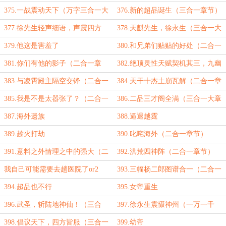
生！（第三更）
375.一战震动天下（万字三合一大
376.新的超品诞生（三合一章节）
章）
377.徐先生轻声细语，声震四方
378.天麒先生，徐永生（三合一大
（三合一章节）
章节）
379.他这是害羞了
380.和兄弟们贴贴的好处（二合一
章节）
381.你们有他的影子（二合一章
382.绝顶灵性天赋契机其三，九幽
节）
火髓（二合一章节）
383.与凌霄殿主隔空交锋（二合一
384.天干十杰土崩瓦解（二合一章
章节）
节）
385.我是不是太嚣张了？（二合一
386.二品三才阁全满（三合一大章
章节）
节）
387.海外遗族
388.逼退越霆
389.趁火打劫
390.叱咤海外（二合一章节）
391.意料之外情理之中的强大（二
392.洪荒四神阵（二合一章节）
合一章节）
我自己可能需要去趟医院了or2
393.三幅杨二郎图谱合一（二合一
章节）
394.超品也不行
395.女帝重生
396.武圣，斩陆地神仙！（三合
397.徐永生震慑神州（一万一千
一，一万一千字大章节）
字，三合一大章节）
398.倡议天下，四方皆服（三合一
399.幼帝