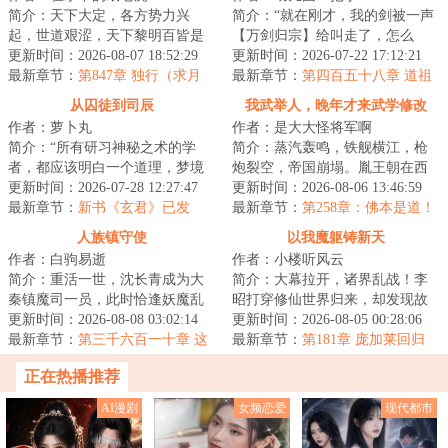
简介：天下大定，各方势力兴
简介：“就在刚才，我的剑被一声
起，世道艰涩，天下黎明百皆是
【万剑归宗】给叫走了，怎么
生活在水深火热当中。出身微末
更新时间：2026-08-07 18:52:29
办？”“在线等，挺急的，也不知道
更新时间：2026-07-22 17:12:21
的徐修身负【天道...
最新章节：
第847章 独行（求月
还不还……...
最新章节：
第四百五十八章 道祖
票！）
的识海
从囚徒到司辰
我武举人，晚年才来武学修改
作者：萝卜丸
作者：是大大怪将军啊
器！
简介：“所有研习神秘之术的学
简介：蒸汽轰鸣，铁舰横江，枪
者，都应该明白一个道理，梦境
炮裂空，帝国崩塌。胤王朝在西
无墙。”“在那梦境的尽头，是通向
更新时间：2026-07-28 12:27:47
洋巨舰与不可名状之力的交织下
更新时间：2026-08-06 13:46:59
至高的神乡...
最新章节：
新书《玄君》已发
崩解，自此龙脉...
最新章节：
第258章：佛本是道！
布！
建立佛国！怜生古佛神魂？
人族镇守使
以我魔躯铸新天
作者：白驹易逝
作者：小楼听风云
简介：重活一世，沈长青成为大
简介：大幕拉开，诸界乱战！李
秦镇魔司一员，此时恰逢妖魔乱
昭打穿修仙世界归来，却发现故
世，诡怪猖獗斩杀幽级诡怪，十
更新时间：2026-08-08 03:02:14
土正饱受深渊魔物摧残……炼我
更新时间：2026-08-05 00:28:06
三太保横练功提...
最新章节：
第三千六百一十章 这
万尸阵！扬我万...
最新章节：
第181章 庞加莱回归
是圣人傀儡！！
正在热播推荐
AI漫剧
女频恋爱
现代都市