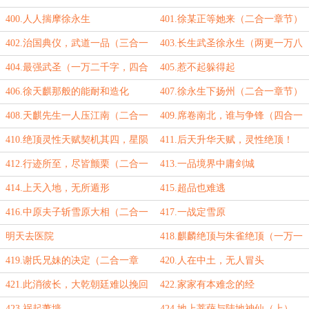
大章节）
400.人人揣摩徐永生
401.徐某正等她来（二合一章节）
402.治国典仪，武道一品（三合一
403.长生武圣徐永生（两更一万八
章节）
千六百字到！）
404.最强武圣（一万二千字，四合
405.惹不起躲得起
一大章节）
406.徐天麒那般的能耐和造化
407.徐永生下扬州（二合一章节）
408.天麒先生一人压江南（二合一
409.席卷南北，谁与争锋（四合一
章节）
章节，一万两千字）
410.绝顶灵性天赋契机其四，星陨
411.后天升华天赋，灵性绝顶！
金芽（二合一章节）
（万字三合一大章节）
412.行迹所至，尽皆颤栗（二合一
413.一品境界中庸剑城
章节）
414.上天入地，无所遁形
415.超品也难逃
416.中原夫子斩雪原大相（二合一
417.一战定雪原
章节）
明天去医院
418.麒麟绝顶与朱雀绝顶（一万一
千字，三合一大章节）
419.谢氏兄妹的决定（二合一章
420.人在中土，无人冒头
节）
421.此消彼长，大乾朝廷难以挽回
422.家家有本难念的经
的颓势（二合一章节）
423.祸起萧墙
424.地上菩萨与陆地神仙（上）