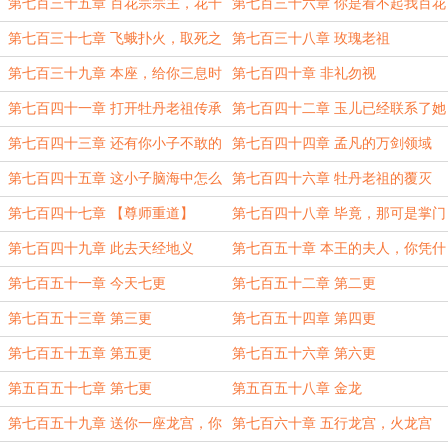
畜生啊
了
第七百三十五章 百花宗宗主，花千
第七百三十六章 你是看不起我百花
雪
宗？是！
第七百三十七章 飞蛾扑火，取死之
第七百三十八章 玫瑰老祖
道
第七百三十九章 本座，给你三息时
第七百四十章 非礼勿视
间
第七百四十一章 打开牡丹老祖传承
第七百四十二章 玉儿已经联系了她
地
父亲
第七百四十三章 还有你小子不敢的
第七百四十四章 孟凡的万剑领域
事？
第七百四十五章 这小子脑海中怎么
第七百四十六章 牡丹老祖的覆灭
有个和尚？
第七百四十七章 【尊师重道】
第七百四十八章 毕竟，那可是掌门
啊！
第七百四十九章 此去天经地义
第七百五十章 本王的夫人，你凭什
么带走？
第七百五十一章 今天七更
第七百五十二章 第二更
第七百五十三章 第三更
第七百五十四章 第四更
第七百五十五章 第五更
第七百五十六章 第六更
第五百五十七章 第七更
第五百五十八章 金龙
第七百五十九章 送你一座龙宫，你
第七百六十章 五行龙宫，火龙宫