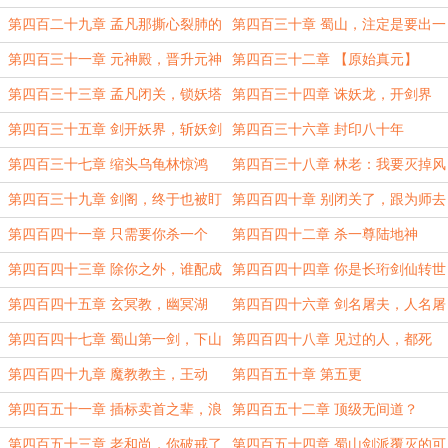
法
第四百二十九章 孟凡那撕心裂肺的
第四百三十章 蜀山，注定是要出一
惨叫声
尊剑圣了
第四百三十一章 元神殿，晋升元神
第四百三十二章 【原始真元】
境的办法
第四百三十三章 孟凡闭关，锁妖塔
第四百三十四章 诛妖龙，开剑界
的异动
第四百三十五章 剑开妖界，斩妖剑
第四百三十六章 封印八十年
法
第四百三十七章 缩头乌龟林惊鸿
第四百三十八章 林老：我要灭掉风
云魔教
第四百三十九章 剑阁，终于也被盯
第四百四十章 别闭关了，跟为师去
上了
干大事
第四百四十一章 只需要你杀一个
第四百四十二章 杀一尊陆地神
人！
仙……转世
第四百四十三章 除你之外，谁配成
第四百四十四章 你是长珩剑仙转世
仙？
第四百四十五章 玄冥教，幽冥湖
第四百四十六章 剑名屠夫，人名屠
夫
第四百四十七章 蜀山第一剑，下山
第四百四十八章 见过的人，都死
了！
第四百四十九章 魔教教主，王动
第四百五十章 第五更
第四百五十一章 插标卖首之辈，浪
第四百五十二章 顶级无间道？
得虚名
第四百五十三章 老和尚，你破戒了
第四百五十四章 蜀山剑派覆灭的可