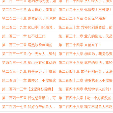
陷
负
第二百二十三章 老衲收你为徒，如
第二百二十四章 从红绮入手，加大
何？
价码
第二百二十五章 杀人诛心，简直过
第二百二十六章 你做梦！不可能！
分！
死也不行
第二百二十七章 剑煞记忆，再见林
第二百二十八章 金师兄的秘密
惊鸿
第二百二十九章 蜀山掌门的顾忌，
第二百三十章 恐怖的剑道资质，前
蜀长生
所未见
第二百三十一章 仙不过三代
第二百三十二章 孟凡的指点，天品
剑法
第二百三十三章 居然敢偷剑阁的
第二百三十四章 来都来了！
剑！
第二百三十五章 心中无女人，练剑
第二百三十六章 柳师弟，我觉你资
才能神！
质过人……
第两百三十七章 蜀山竟有如此优秀
第二百三十八章 疯狂的想法，离经
的人物？
叛道！
第二百三十九章 持菩萨身，行魔鬼
第二百四十章 弟子死则死矣，无法
事！
尽孝了
第二百四十一章 孟师兄，不需要这
第二百四十二章 佛爷我杀人不需要
么大阵仗吧
理由
第二百四十三章【这是降妖除魔】
第二百四十四章 我想学杀人的剑！
第二百四十五章 我也想留活口，可
第二百四十六章【论一个好师父的
实力不允许
重要性】
第二百四十七章 我好心帮你杀人，
第二百四十八章 我又不是杀人不眨