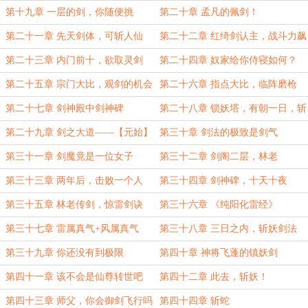
第十九章 一层的剑，你随便挑
第二十章 孟凡的佩剑！
第二十一章 先天剑体，可斩人仙
第二十二章 红绮剑认主，战斗力飙
升
第二十三章 内门前十，欲取灵剑
第二十四章 奴家给你侍寝如何？
第二十五章 宗门大比，观剑的机会
第二十六章 指点大比，临阵磨枪
第二十七章 剑神殿中剑神碑
第二十八章 锁妖塔，有朝一日，斩
妖除魔
第二十九章 剑之大道——【元始】
第三十章 剑法的极致是剑气
第三十一章 剑魔竟是一位女子
第三十二章 剑阁二层，林老
第三十三章 两年后，击败一个人
第三十四章 剑神碑，十天十夜
第三十五章 林老传剑，惊雷剑诀
第三十六章 《纯阳化雷经》
第三十七章 雷属真气+风属真气
第三十八章 三日之内，斩妖剑法
第三十九章 你还没有到极限
第四十章 神将飞蓬的镇妖剑
第四十一章 该不会是仙尊转世吧
第四十二章 此去，斩妖！
第四十三章 师父，你会御剑飞行吗
第四十四章 斩蛇