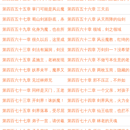
能性
第四百五十五章 掌门可能是风云魔
第四百五十六章 三天后
教的卧底
第四百五十七章 蜀山剑派卧底，杀
第四百五十八章 从天而降的仙剑
之
第四百五十九章 化身为魔，也在所
第四百六十章 领域，剑之领域
不惜
第四百六十一章 很久以后，这里成
第四百六十二章 风云魔教，红绮的
了禁地
佩剑
第四百六十三章 剑法有漏洞，剑没
第四百六十四章 万剑归一？没希望
有！
的
第四百六十五章 孟施主，老衲发现
第四百六十六章 不做亏本生意的老
一处宝地
和尚
第四百六十七章 妖界未平，魔界又
第四百六十八章 两枚玉简，隐藏的
起
秘密
第四百六十九章 见过林师兄
第四百七十章 邪不压正，不外如
是！
第四百七十一章 同样是灭门，王老
第四百七十二章 一个父亲，对孩子
有点惨
的守护！
第四百七十三章 开剑界！诛妖魔！
第四百七十四章 剑界风光，火力全
开的林老
第四百七十五章 剑界落幕，受尽屈
第四百七十六章 仙王临世，也拦不
辱的林老
住！
第四百七十七章 弟子一贫，请伏羲
第四百七十八章 林老的天魂