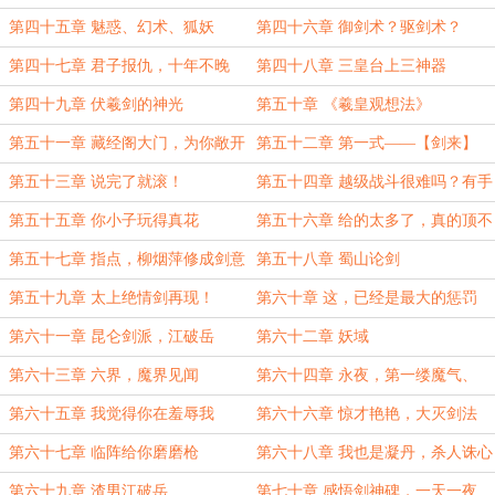
第四十五章 魅惑、幻术、狐妖
第四十六章 御剑术？驱剑术？
第四十七章 君子报仇，十年不晚
第四十八章 三皇台上三神器
第四十九章 伏羲剑的神光
第五十章 《羲皇观想法》
第五十一章 藏经阁大门，为你敞开
第五十二章 第一式——【剑来】
第五十三章 说完了就滚！
第五十四章 越级战斗很难吗？有手
就行
第五十五章 你小子玩得真花
第五十六章 给的太多了，真的顶不
住
第五十七章 指点，柳烟萍修成剑意
第五十八章 蜀山论剑
第五十九章 太上绝情剑再现！
第六十章 这，已经是最大的惩罚
第六十一章 昆仑剑派，江破岳
第六十二章 妖域
第六十三章 六界，魔界见闻
第六十四章 永夜，第一缕魔气、
第六十五章 我觉得你在羞辱我
第六十六章 惊才艳艳，大灭剑法
第六十七章 临阵给你磨磨枪
第六十八章 我也是凝丹，杀人诛心
第六十九章 渣男江破岳
第七十章 感悟剑神碑，一天一夜