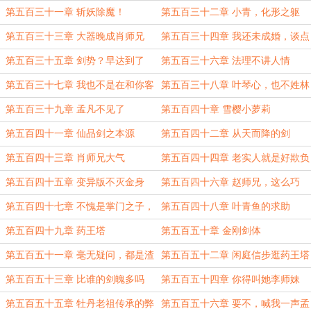
格局小了
子？
第五百三十一章 斩妖除魔！
第五百三十二章 小青，化形之躯
第五百三十三章 大器晚成肖师兄
第五百三十四章 我还未成婚，谈点
情爱怎么了
第五百三十五章 剑势？早达到了
第五百三十六章 法理不讲人情
第五百三十七章 我也不是在和你客
第五百三十八章 叶琴心，也不姓林
气
第五百三十九章 孟凡不见了
第五百四十章 雪樱小萝莉
第五百四十一章 仙品剑之本源
第五百四十二章 从天而降的剑
光……
第五百四十三章 肖师兄大气
第五百四十四章 老实人就是好欺负
第五百四十五章 变异版不灭金身
第五百四十六章 赵师兄，这么巧
第五百四十七章 不愧是掌门之子，
第五百四十八章 叶青鱼的求助
前途无量
第五百四十九章 药王塔
第五百五十章 金刚剑体
第五百五十一章 毫无疑问，都是渣
第五百五十二章 闲庭信步逛药王塔
渣
第五百五十三章 比谁的剑魄多吗
第五百五十四章 你得叫她李师妹
第五百五十五章 牡丹老祖传承的弊
第五百五十六章 要不，喊我一声孟