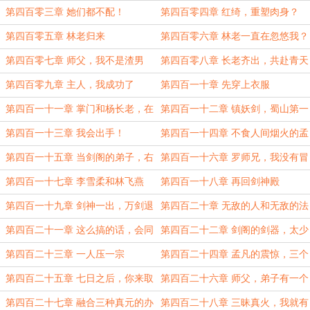
第四百零三章 她们都不配！
第四百零四章 红绮，重塑肉身？
第四百零五章 林老归来
第四百零六章 林老一直在忽悠我？
第四百零七章 师父，我不是渣男
第四百零八章 长老齐出，共赴青天
湖
第四百零九章 主人，我成功了
第四百一十章 先穿上衣服
第四百一十一章 掌门和杨长老，在
第四百一十二章 镇妖剑，蜀山第一
妖界
剑！
第四百一十三章 我会出手！
第四百一十四章 不食人间烟火的孟
凡
第四百一十五章 当剑阁的弟子，右
第四百一十六章 罗师兄，我没有冒
手就行
犯的意思
第四百一十七章 李雪柔和林飞燕
第四百一十八章 再回剑神殿
第四百一十九章 剑神一出，万剑退
第四百二十章 无敌的人和无敌的法
避
第四百二十一章 这么搞的话，会同
第四百二十二章 剑阁的剑器，太少
归于尽的
了
第四百二十三章 一人压一宗
第四百二十四章 孟凡的震惊，三个
汉字！
第四百二十五章 七日之后，你来取
第四百二十六章 师父，弟子有一个
丹
问题
第四百二十七章 融合三种真元的办
第四百二十八章 三昧真火，我就有