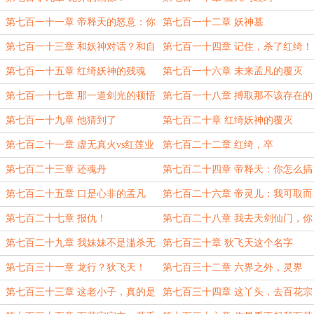
第七百一十一章 帝释天的怒意：你
第七百一十二章 妖神墓
喊她什么？
第七百一十三章 和妖神对话？和自
第七百一十四章 记住，杀了红绮！
己对话？
第七百一十五章 红绮妖神的残魂
第七百一十六章 未来孟凡的覆灭
第七百一十七章 那一道剑光的顿悟
第七百一十八章 搏取那不该存在的
生机
第七百一十九章 他猜到了
第七百二十章 红绮妖神的覆灭
第七百二十一章 虚无真火vs红莲业
第七百二十二章 红绮，卒
火
第七百二十三章 还魂丹
第七百二十四章 帝释天：你怎么搞
成了这样
第七百二十五章 口是心非的孟凡
第七百二十六章 帝灵儿：我可取而
代之！
第七百二十七章 报仇！
第七百二十八章 我去天剑仙门，你
们随意
第七百二十九章 我妹妹不是滥杀无
第七百三十章 狄飞天这个名字
辜的妖
第七百三十一章 龙行？狄飞天！
第七百三十二章 六界之外，灵界
第七百三十三章 这老小子，真的是
第七百三十四章 这丫头，去百花宗