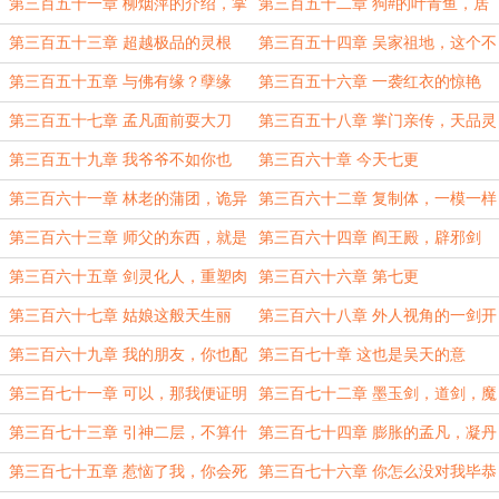
了
够猛
第三百五十一章 柳烟萍的介绍，掌
第三百五十二章 狗#的叶青鱼，居
门的孙女
然敢骗老子
第三百五十三章 超越极品的灵根
第三百五十四章 吴家祖地，这个不
能忍
第三百五十五章 与佛有缘？孽缘
第三百五十六章 一袭红衣的惊艳
第三百五十七章 孟凡面前耍大刀
第三百五十八章 掌门亲传，天品灵
根
第三百五十九章 我爷爷不如你也
第三百六十章 今天七更
第三百六十一章 林老的蒲团，诡异
第三百六十二章 复制体，一模一样
的空间
的战力
第三百六十三章 师父的东西，就是
第三百六十四章 阎王殿，辟邪剑
自己东西
第三百六十五章 剑灵化人，重塑肉
第三百六十六章 第七更
身
第三百六十七章 姑娘这般天生丽
第三百六十八章 外人视角的一剑开
质，清尘脱俗
青冥
第三百六十九章 我的朋友，你也配
第三百七十章 这也是吴天的意
见？
思……
第三百七十一章 可以，那我便证明
第三百七十二章 墨玉剑，道剑，魔
一下
剑，邪剑
第三百七十三章 引神二层，不算什
第三百七十四章 膨胀的孟凡，凝丹
么
无敌
第三百七十五章 惹恼了我，你会死
第三百七十六章 你怎么没对我毕恭