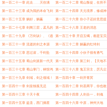
锁妖塔
第一百二十一章 此去……灭你满
第一百二十二章 蜀山叛徒，在所不
宗！
惜
第一百二十三章 成为我的本命飞剑
第一百二十四章 天元境界，修成神
识！
第一百二十五章 躺好，躺赢
第一百二十六章 你小子还好意思提
法剑？
第一百二十七章 剑阁三层，孟凡的
第一百二十八章 王老的消息
法剑
第一百二十九章 《万剑诀》、《逍
第一百三十章 开启玉镯，都是宝贝
遥神剑》
第一百三十一章 流逝的剑之本源
第一百三十二章 躺赢的红绮剑
第一百三十三章 思过崖，千钧坠
第一百三十四章 小伙子很有勇气
第一百三十五章 蜀山剑派新一代天
第一百三十六章 第三剑，【天地不
骄
仁】
第一百三十七章 蜀山掌门，林惊鸿
第一百三十八章 鬼王宗主，厉凡尘
第一百三十九章 剑域，剑之领域！
第一百四十章 一剑开青冥
第一百四十一章 剑皇独孤无忌
第一百四十二章 剑圣两字，你也敢
说！
第一百四十三章 十天十夜
第一百四十四章 人剑合一，剑魂
第一百四十五章 盗圣，西门摘星
第一百四十六章 中原，神州大地