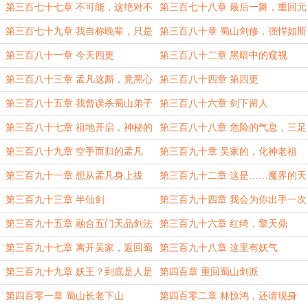
在这里
毕敬？
第三百七十七章 不可能，这绝对不
第三百七十八章 最后一舞，重回元
可能
神境界
第三百七十九章 我自称晚辈，只是
第三百八十章 蜀山剑修，强悍如斯
出于礼貌
第三百八十一章 今天四更
第三百八十二章 黑暗中的窥视
第三百八十三章 孟凡这厮，竟黑心
第三百八十四章 第四更
到这种地步
第三百八十五章 我曾误杀蜀山弟子
第三百八十六章 剑下留人
第三百八十七章 祖地开启，神秘的
第三百八十八章 危险的气息，三足
宫殿
两耳鼎
第三百八十九章 空手而归的孟凡
第三百九十章 吴家的，化神老祖
第三百九十一章 想从孟凡身上拔
第三百九十二章 这是……魔界的天
毛？
空？
第三百九十三章 半仙剑
第三百九十四章 我会为你出手一次
第三百九十五章 融合五门天品剑法
第三百九十六章 红绮，擎天鼎
第三百九十七章 离开吴家，返回蜀
第三百九十八章 这里有妖气
山
第三百九十九章 妖王？到底是人是
第四百章 重回蜀山剑派
妖？
第四百零一章 蜀山长老下山
第四百零二章 林惊鸿，还请现身