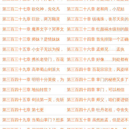
子？
第三百二十七章 欲化神，先化凡
第三百二十八章 老和尚，小尼姑
（第三更）
第三百二十九章 巨款，两万颗灵
第三百三十章 镇魂珠，丧尽天良的
石！！！
邪物
第三百三十一章 魔界文字？冥界文
第三百三十二章 红颜祸水级别的颜
字？
值
第三百三十三章 师妹？是情妹妹
第三百三十四章 首先排除一个正确
吧？
答案
第三百三十五章 小女子无以为报，
第三百三十六章 孟师兄……孟执
只能……
事……孟爷爷
第三百三十七章 携长老登门，百花
第三百三十八章 好像……到处都有
宗
掌门的传说
第三百三十九章 高举蜀山剑派大
第三百四十章 百花宗宗主，风姿绰
旗，以势压人
约，美如画
第三百四十一章 明明十分英俊，为
第三百四十二章 掌门的秘密又多了
何心这么脏
一条
第三百四十三章 地仙转世？
第三百四十四章 掌门，可以相信
吗？
第三百四十五章 剑法第一页，先斩
第三百四十六章 师父，咱们要进锁
意中人
妖塔吗？
第三百四十七章 第七更
第三百四十八章 牡丹老祖，夺舍失
败
第三百四十九章 当蜀山掌门？想多
第三百五十章 虽然姓孟，但是还不