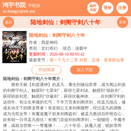
鸿宇书院
手机版
临时
登录
注册
书架
m.hongyujixie.net
陆地剑仙：剑阁守剑八十年
返回
菜单
陆地剑仙：剑阁守剑八十年
作者：我是神吗
类别：玄幻奇幻
状态：连载中
更新时间：2026-08-10 00:05:42
最新章节：
第一千九十二章 封禁，定身，香香斩仙尊
开始阅读
加入书架
陆地剑仙：剑阁守剑八十年简介：
拥有天赋【剑道通神】的孟凡，重生到修仙世界，成为蜀山剑派
的剑阁守剑人。触摸到“七星剑”，获得七星剑诀。触摸到“镇妖剑”，
获得斩妖剑意。触摸到“伏羲剑”，获得伏羲神体。……在剑阁守剑的
这些年。有出生卑微的乞丐，千辛万苦来剑阁求剑，经孟凡指点，修
成名动天下的降龙尊者！有皇朝公主来剑阁撒野，经过孟凡的调教，
成为当世女帝！有魔道魔子前来剑阁盗剑，被孟凡教训后怀恨在心，
欲有朝一日寻孟凡报仇！有佛门弃徒到剑阁养剑，一朝顿悟，半魔半
佛，成就当世唯一一尊魔佛！……八十年后，妖魔入侵，锁妖塔坍