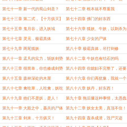
第七十一章 新一代的蜀山剑圣？
第七十二章 根本就不尊重我
第七十三章 第二式，【十方俱灭】
第七十四章 佛门的好东西
第七十五章 鬼月谷，进入妖域
第七十六章 狐妖、牛妖，以刺杀为
主
第七十七章 灵元，极霸真体
第七十八章 少女的尸体
第七十九章 两尾狐妖
第八十章 极霸真体，吊打剑修
第八十一章 孟凡的实力，斩妖剑势
第八十二章 牛妖也有结石的吗
第八十三章 很简单，你也修成剑势
第八十四章 你媳妇不完整了，还要
便行
不要？
第八十五章 森林深处的木屋
第八十六章 你们再犹豫，我就一个
人打穿了
第八十七章 禽吃草，人吃禽，妖吃
第八十八章 妖丹，好东西！
人
第八十九章 他们不是妖，是人！
第九十章 拖后腿这种事情，太愚蠢
了
第九十一章 大殿之中，聂兵的尸体
第九十二章 妖女太美，真顶不住！
第九十三章 剑来，十方俱灭！
第九十四章 轰杀成渣，毁尸灭迹