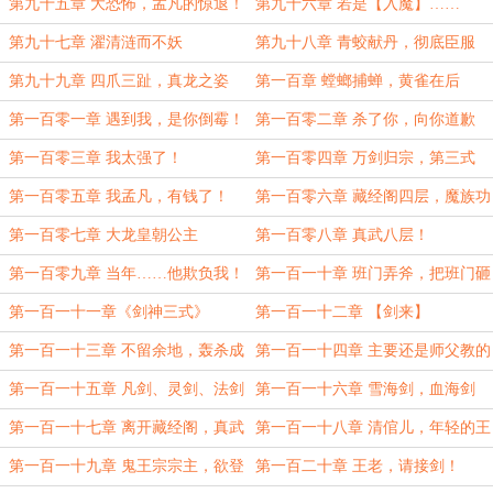
第九十五章 大恐怖，孟凡的惊退！
第九十六章 若是【入魔】……
第九十七章 濯清涟而不妖
第九十八章 青蛟献丹，彻底臣服
第九十九章 四爪三趾，真龙之姿
第一百章 螳螂捕蝉，黄雀在后
第一百零一章 遇到我，是你倒霉！
第一百零二章 杀了你，向你道歉
第一百零三章 我太强了！
第一百零四章 万剑归宗，第三式
第一百零五章 我孟凡，有钱了！
第一百零六章 藏经阁四层，魔族功
法
第一百零七章 大龙皇朝公主
第一百零八章 真武八层！
第一百零九章 当年……他欺负我！
第一百一十章 班门弄斧，把班门砸
了
第一百一十一章《剑神三式》
第一百一十二章 【剑来】
第一百一十三章 不留余地，轰杀成
第一百一十四章 主要还是师父教的
渣！
好
第一百一十五章 凡剑、灵剑、法剑
第一百一十六章 雪海剑，血海剑
第一百一十七章 离开藏经阁，真武
第一百一十八章 清倌儿，年轻的王
九层
老
第一百一十九章 鬼王宗宗主，欲登
第一百二十章 王老，请接剑！