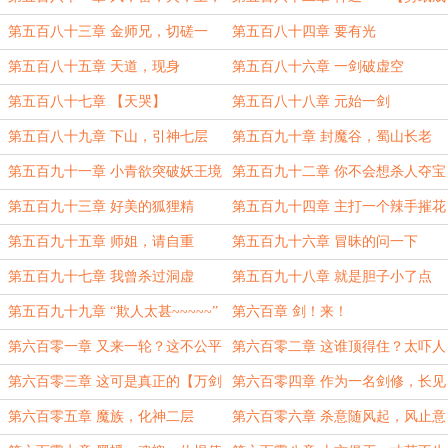
妖，魔
人】
第五百八十三章 金师兄，切磋一
第五百八十四章 要有光
下？
第五百八十五章 天道，现身
第五百八十六章 一剑破虚空
第五百八十七章 【天哭】
第五百八十八章 元始一剑
第五百八十九章 下山，引神七层
第五百九十章 封魔谷，蜀山长老
第五百九十一章 小青欲突破妖王境
第五百九十二章 你不会想杀人夺宝
吧
第五百九十三章 好美的狐狸精
第五百九十四章 主打一个辣手摧花
第五百九十五章 师姐，请自重
第五百九十六章 冒昧的问一下
第五百九十七章 我曾杀过洞虚
第五百九十八章 就是胆子小了点
第五百九十九章 “欺人太甚~~~~~”
第六百章 剑！来！
第六百零一章 又来一轮？这不公平
第六百零二章 这谁顶得住？太吓人
了
第六百零三章 这可是真正的【万剑
第六百零四章 作为一名剑修，长见
归宗】
识了
第六百零五章 魔族，化神二层
第六百零六章 杀意随风起，风止意