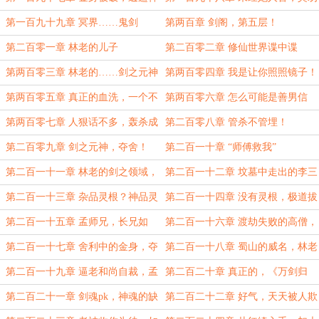
剑
她人善
第一百九十九章 冥界……鬼剑
第两百章 剑阁，第五层！
第二百零一章 林老的儿子
第二百零二章 修仙世界谍中谍
第两百零三章 林老的……剑之元神
第两百零四章 我是让你照照镜子！
第两百零五章 真正的血洗，一个不
第两百零六章 怎么可能是善男信
留
女？
第两百零七章 人狠话不多，轰杀成
第二百零八章 管杀不管埋！
渣！
第二百零九章 剑之元神，夺舍！
第二百一十章 “师傅救我”
第二百一十一章 林老的剑之领域，
第二百一十二章 坟墓中走出的李三
湮灭
思
第二百一十三章 杂品灵根？神品灵
第二百一十四章 没有灵根，极道拔
根？
剑术
第二百一十五章 孟师兄，长兄如
第二百一十六章 渡劫失败的高僧，
父，您……
舍利子
第二百一十七章 舍利中的金身，夺
第二百一十八章 蜀山的威名，林老
舍？
的霸道
第二百一十九章 逼老和尚自裁，孟
第二百二十章 真正的，《万剑归
凡的神魂
宗》
第二百二十一章 剑魂pk，神魂的缺
第二百二十二章 好气，天天被人欺