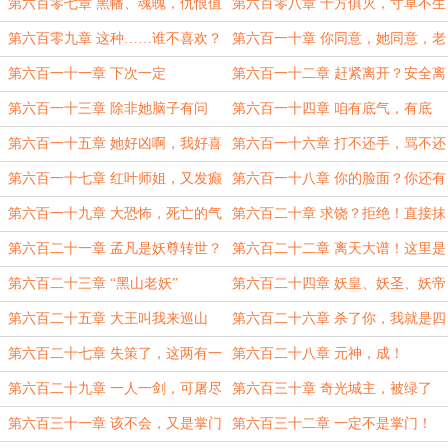
难平
第六百零七章 黑幡、魂魄，仇恨值
第六百零八章 十方俱灭，寸草不生
拉满了
第六百零九章 这种……谁不喜欢？
第六百一十章 你同意，她同意，老
天爷不同意
第六百一十一章 下次一定
第六百一十二章 赶紧离开？安全离
开！
第六百一十三章 除非她脑子有问
第六百一十四章 咱有底气，有底
题……
牌，懂？
第六百一十五章 她好凶啊，我好喜
第六百一十六章 打不还手，骂不还
欢！
口
第六百一十七章 红叶师姐，又发癫
第六百一十八章 你的脸面？你还有
了
脸面？
第六百一十九章 大恐怖，死亡的气
第六百二十章 求饶？拒绝！直接抹
息
杀！
第六百二十一章 孟凡是妖尊转世？
第六百二十二章 离天大谱！这里是
妖界？
第六百二十三章 “黑山老妖”
第六百二十四章 妖皇、妖圣、妖帝
第六百二十五章 大王叫我来巡山
第六百二十六章 杀了你，我就是四
大金刚
第六百二十七章 失策了，这两有一
第六百二十八章 元神，成！
腿
第六百二十九章 一人一剑，可屠尽
第六百三十章 奇光城主，被绿了
此城
第六百三十一章 该不会，又是掌门
第六百三十二章 一定不是掌门！