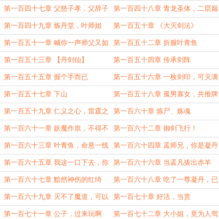
第一百四十七章 父慈子孝，父辞子
第一百四十八章 青龙圣体，二层巅
笑！
峰
第一百四十九章 炼丹堂，叶师姐
第一百五十章 《大灭剑法》
第一百五十一章 喊你一声师父又如
第一百五十二章 折服叶青鱼
何？
第一百五十三章 【丹剑仙】
第一百五十四章 传承剑阵
第一百五十五章 握个手而已
第一百五十六章 一枚剑印，可灭满
门
第一百五十七章 下山
第一百五十八章 孤男寡女，共推牌
九
第一百五十九章 仁义之心，雷霆之
第一百六十章 炼尸、炼魂
剑
第一百六十一章 妖魔作祟，不得不
第一百六十二章 御剑飞行！
管
第一百六十三章 叶青鱼，命悬一线
第一百六十四章 孟师兄，你是凝丹
对不对？
第一百六十五章 我这一口下去，你
第一百六十六章 当孟凡拔出赤羊
人没了！
剑……
第一百六十七章 黯然神伤的红绮
第一百六十八章 吃了一尊凝丹，已
经是大补了
第一百六十九章 灭不了魔道，可以
第一百七十章 好活，当赏
灭一个魔门
第一百七十一章 公子，过来玩啊
第一百七十二章 大小姐，竟为人驾