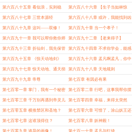
吃软饭
第六百八十五章 看似浪，实则稳
第六百八十六章 【生子当如林惊
鸿】
第六百八十七章 三世本源经
第六百八十八章 或许，我能找到凶
手
第六百八十九章 这叫——双修！
第六百九十章 当一个孝子！
第六百九十一章 我可以帮你救你师
第六百九十二章 【老来得子】
父
第六百九十三章 折仙剑，我先保管
第六百九十四章 不求你学会，能感
悟一点就行
第六百九十五章 《惊天动地剑》
第六百九十六章 孟凡啊孟凡，你中
计了
第六百九十七章 惊天动地、通天彻
第六百九十八章 天地规则
地
第六百九十九章 帝尊
第七百章 有因必有果
第七百零一章 掌门，我有一个秘密
第七百零二章 行吧，这事我帮你摆
平
第七百零三章 千万别再遇到帝灵儿
第七百零四章 幸福，来得太突然
第七百零五章 横推禁区和圣地？
第七百零六章 可惜了，涂山妖王还
没杀
第七百零七章 这谁顶得住？
第七百零八章 妖神殿！
第七百零九章 诡异的画像！
第七百一十章 孟凡与红绮