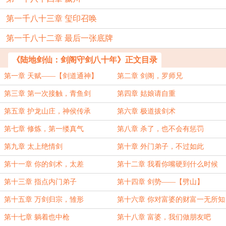
第一千八十三章 玺印召唤
第一千八十二章 最后一张底牌
《陆地剑仙：剑阁守剑八十年》正文目录
第一章 天赋——【剑道通神】
第二章 剑阁，罗师兄
第三章 第一次接触，青鱼剑
第四章 姑娘请自重
第五章 护龙山庄，神侯传承
第六章 极道拔剑术
第七章 修炼，第一缕真气
第八章 杀了，也不会有惩罚
第九章 太上绝情剑
第十章 外门弟子，不过如此
第十一章 你的剑术，太差
第十二章 我看你嘴硬到什么时候
第十三章 指点内门弟子
第十四章 剑势——【劈山】
第十五章 万剑归宗，雏形
第十六章 你对富婆的财富一无所知
第十七章 躺着也中枪
第十八章 富婆，我们做朋友吧