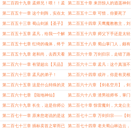
你还来吼我
眼的魔头
第二百四十九章 孟师兄！喂！！孟
第二百五十章 来历惊人的逍遥神剑
凡！！！
第二百五十一章 这个剑阵，实在太
第二百五十二章 可惜，你要死了
吓人了！
第二百五十三章 蜀山剑派【圣子】
第二百五十四章 天鹰魔教教主，刘
级人物
不得
第二百五十五章 孟凡，给我一个解
第二百五十六章 师父下手还是太轻
释！！！
了
第二百五十七章 红绮的魂体，终于
第二百五十八章 蜀山掌门人，颇有
修成了
魔道风范
第二百五十九章 老和尚，去西天看
第二百六十章 万剑归宗，走错了路
佛祖吧？
第二百六十一章 有望超出【天品】
第二百六十二章 孟凡：这个真顶不
的剑法
住
第二百六十三章 孟凡的弟子！
第二百六十四章 或许，你是有灵根
的
第二百六十五章 这是什么特殊的灵
第二百六十六章 【剑名空月】，剑
根？
煞记忆
第二百六十七章 【陆地神仙】
第二百六十八章 渣男祖师爷，掌门
林惊鸿
第二百六十九章 长生，这是你师公
第二百七十章 惊雷魔剑，大龙公主
第二百七十一章 原来您老说的是这
第二百七十二章 万剑归宗——【剑
种欺负
一】
第二百七十三章 插标卖首之辈而已
第二百七十四章 老夫蜀山林边云，