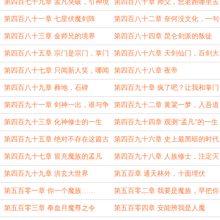
剑，赐剑气
第四百七十九章 孟凡突破，引神境
第四百八十章 师父，您老跑哪里去
界
了？
第四百八十一章 七星伏魔剑阵
第四百八十二章 奈何没文化，一句
卧槽感叹下
第四百八十三章 金师兄的境界
第四百八十四章 昆仑剑派的叛徒
第四百八十五章 宗门是宗门，掌门
第四百八十六章 天剑仙门，百剑大
是掌门
典
第四百八十七章 只闻新人笑，哪闻
第四百八十八章 夜帝
旧人哭？
第四百八十九章 葬地，石碑
第四百九十章 疯了吧？让我和掌门
交手？
第四百九十一章 剑神一出，谁与争
第四百九十二章 黄粱一梦，入吾道
锋
统
第四百九十三章 化神修士的一生
第四百九十四章 观测“孟凡”的一生
第四百九十五章 绝对不存在这篇古
第四百九十六章 史上最黑暗的时代
史！
第四百九十七章 冒充魔族的孟凡
第四百九十八章 人族修士，注定灭
绝
第四百九十九章 洪玄大世界
第五百章 通天林外，十面埋伏
第五百零一章 你一个魔族……
第五百零二章 我要是魔族，早把你
们杀了
第五百零三章 奉血月魔尊之令
第五百零四章 安能辨我是人魔