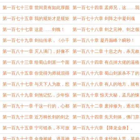
车？
第一百七十三章 世间竟有如此厚颜
第一百七十四章 孟师兄，这……我
无耻之人
做不了主
第一百七十五章 我的规矩才是规矩
第一百七十六章 剑阵之中凝剑魂
第一百七十七章 这是……剑魄！
第一百七十八章 剑之元神、剑之领
域
第一百七十九章 剑仙传承，《小千
第一百八十章 凝丹巅峰？瞬秒！
剑阵》
第一百八十一章 灭人满门，好像不
第一百八十二章 十息之内，杀无赦
合适
第一百八十三章 给蜀山剑派一个面
第一百八十四章 有点掉大佬的逼格
子！
第一百八十五章 你觉得为师就混得
第一百八十六章 蜀山剑派杀不了的
这么惨？
人，我杀！
第一百八十七章 与天下人为敌，想
第一百八十八章 有人的地方，就有
想就很刺激
不公！
第一百八十九章 剑煞记忆，少年惊
第一百九十章 惊天大秘，孟凡的悚
鸿
然
第一百九十一章 干这一行的，心都
第一百九十二章 废掉修为，逐出蜀
脏
山
第一百九十三章 近万柄长剑的剑之
第一百九十四章 先天剑体，佛门弃
本源
徒
第一百九十五章 宁可错杀，不可放
第一百九十六章 【降龙金身】、
过
【小罗汉拳】
第一百九十七章 金身被破，逍遥神
第一百九十八章 未经她人苦，莫劝