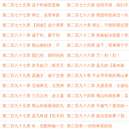
今日……
第二百七十五章 这个时候若是偷
第二百七十六章 说得不错，咱们不
袭，来上一剑
能滥杀无辜
第二百七十七章 师父，这里有妖
第二百七十八章 我曾经也杀过一头
气！
狐妖
第二百七十九章 【洞虚】这个境界
第二百八十章 师父，可曾听闻过望
夫石
第二百八十一章 诚于剑，极于剑
第二百八十二章 热脸贴冷屁股？把
屁股打热
第二百八十三章 蜀山御剑术，不
第二百八十四章 放下，简单两个字
差！
寥寥十二笔
第二百八十五章 我已经，探到你的
第二百八十六章 万！剑！归！
极限
一！！
第二百八十七章 岁月如刀，斩尽天
第二百八十八章 孟凡的【基本操
下有情人
作】
第二百八十九章 孟施主，做个交易
第二百九十章 不走寻常路的蜀山掌
如何？
门
第二百九十一章 北域再北，北荒神
第二百九十二章 太虚圣境，太虚仙
陵
君
第二百九十三章 三日之内，必入凝
第二百九十四章 蜀山剑派执事，孟
丹
凡
第二百九十五章 蜀山剑派最强的九
第二百九十六章 不服气？要切磋一
位执事
下剑法吗？
第二百九十七章 孟凡终成【先天剑
第二百九十八章 执法堂执事？我，
体】
剑阁执事
第二百九十九章 你，也配和杨一方
第三百章 一封给林老的信