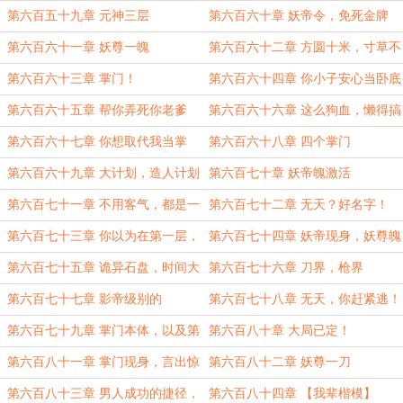
份
第六百五十九章 元神三层
第六百六十章 妖帝令，免死金牌
第六百六十一章 妖尊一魄
第六百六十二章 方圆十米，寸草不
生
第六百六十三章 掌门！
第六百六十四章 你小子安心当卧底
第六百六十五章 帮你弄死你老爹
第六百六十六章 这么狗血，懒得搞
第六百六十七章 你想取代我当掌
第六百六十八章 四个掌门
门？
第六百六十九章 大计划，造人计划
第六百七十章 妖帝魄激活
第六百七十一章 不用客气，都是一
第六百七十二章 无天？好名字！
家人
第六百七十三章 你以为在第一层，
第六百七十四章 妖帝现身，妖尊魄
其实第三层
自爆
第六百七十五章 诡异石盘，时间大
第六百七十六章 刀界，枪界
道
第六百七十七章 影帝级别的
第六百七十八章 无天，你赶紧逃！
第六百七十九章 掌门本体，以及第
第六百八十章 大局已定！
四身
第六百八十一章 掌门现身，言出惊
第六百八十二章 妖尊一刀
人
第六百八十三章 男人成功的捷径，
第六百八十四章 【我辈楷模】