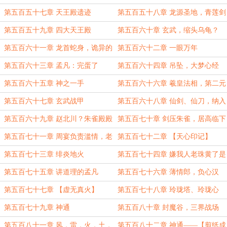
端
师兄？
第五百五十七章 天王殿遗迹
第五百五十八章 龙源圣地，青莲剑
宗
第五百五十九章 四大天王殿
第五百六十章 玄武，缩头乌龟？
第五百六十一章 龙首蛇身，诡异的
第五百六十二章 一眼万年
雕像
第五百六十三章 孟凡：完蛋了
第五百六十四章 吊坠，大梦心经
第五百六十五章 神之一手
第五百六十六章 羲皇法相，第二元
神
第五百六十七章 玄武战甲
第五百六十八章 仙剑、仙刀，纳入
囊中
第五百六十九章 赵北川？朱雀殿殿
第五百七十章 剑压朱雀，居高临下
主？
的逼迫
第五百七十一章 周宴负责滥情，老
第五百七十二章 【天心印记】
子负责无情
第五百七十三章 绯炎地火
第五百七十四章 嫌我人老珠黄了是
吧？
第五百七十五章 讲道理的孟凡
第五百七十六章 薄情郎，负心汉
第五百七十七章 【虚无真火】
第五百七十八章 玲珑塔、玲珑心
第五百七十九章 神通
第五百八十章 封魔谷，三界战场
第五百八十一章 风，雷，火，土，
第五百八十二章 神通——【剪纸成