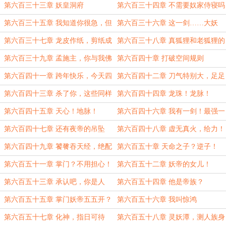
吧？
第六百三十三章 妖皇洞府
第六百三十四章 不需要奴家侍寝吗
第六百三十五章 我知道你很急，但
第六百三十六章 这一剑……大妖
你先别急
王！
第六百三十七章 龙皮作纸，剪纸成
第六百三十八章 真狐狸和老狐狸的
人
差距
第六百三十九章 孟施主，你与我佛
第六百四十章 打破空间规则
有缘
第六百四十一章 跨年快乐，今天四
第六百四十二章 刀气特别大，足足
更
三百米
第六百四十三章 杀了你，这些同样
第六百四十四章 龙珠！龙脉！
也是我的
第六百四十五章 天心！地脉！
第六百四十六章 我有一剑！最强一
剑！
第六百四十七章 还有夜帝的吊坠
第六百四十八章 虚无真火，给力！
第六百四十九章 饕餮吞天经，绝配
第六百五十章 天命之子？逆子！
第六百五十一章 掌门？不用担心！
第六百五十二章 妖帝的女儿！
第六百五十三章 承认吧，你是人
第六百五十四章 他是帝族？
族！
第六百五十五章 掌门妖帝五五开？
第六百五十六章 我叫惊鸿
第六百五十七章 化神，指日可待
第六百五十八章 灵妖潭，测人族身