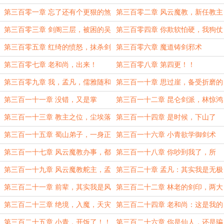
相提并论？
第三百零一章 忘了还有个更狠的煞
第三百零二章 风云魔教，新任教主
星
第三百零三章 剑阁三层，被困的吴
第三百零四章 你欺软怕硬，我狗仗
天
人势！
第三百零五章 红绮的愤怒，抹杀剑
第三百零六章 魔道铸剑邪术
灵
第三百零七章 老和尚，出来！
第三百零八章 第四更！！
第三百零九章 我，孟凡，儒雅随和
第三百一十章 思过崖，备受折磨的
吴天
第三百一十一章 没错，又是掌
第三百一十二章 昆仑剑派，林惊鸿
门！！！
之子
第三百一十三章 教主之位，尘埃落
第三百一十四章 是时候，下山了
定
（第三更）
第三百一十五章 蜀山弟子，一身正
第三百一十六章 小青欲学御剑术
气
第三百一十七章 风云魔教办事，都
第三百一十八章 你吵到我了，所
滚远一点
以，死吧
第三百一十九章 风云魔教舵主，孟
第三百二十章 孟凡：其实我是无极
凡的绝望
剑宗弟子
第三百二十一章 前辈，其实我是风
第三百二十二章 林老的剑印，两大
云魔教弟子
底牌之一
第三百二十三章 绝境，入魔，天灾
第三百二十四章 老和尚：这是我的
级别的攻击
功劳
第三百二十五章 小青，开饭了！！
第三百二十六章 你是仙人，还是骗