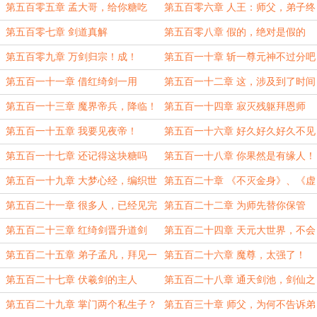
第五百零五章 孟大哥，给你糖吃
第五百零六章 人王：师父，弟子终
于见到你了
第五百零七章 剑道真解
第五百零八章 假的，绝对是假的
第五百零九章 万剑归宗！成！
第五百一十章 斩一尊元神不过分吧
第五百一十一章 借红绮剑一用
第五百一十二章 这，涉及到了时间
大道
第五百一十三章 魔界帝兵，降临！
第五百一十四章 寂灭残躯拜恩师
第五百一十五章 我要见夜帝！
第五百一十六章 好久好久好久不见
了，孟凡
第五百一十七章 还记得这块糖吗
第五百一十八章 你果然是有缘人！
第五百一十九章 大梦心经，编织世
第五百二十章 《不灭金身》、《虚
界
空行走》
第五百二十一章 很多人，已经见完
第五百二十二章 为师先替你保管
了最后一面
第五百二十三章 红绮剑晋升道剑
第五百二十四章 天元大世界，不会
重蹈覆辙
第五百二十五章 弟子孟凡，拜见一
第五百二十六章 魔尊，太强了！
贫老祖
第五百二十七章 伏羲剑的主人
第五百二十八章 通天剑池，剑仙之
力
第五百二十九章 掌门两个私生子？
第五百三十章 师父，为何不告诉弟