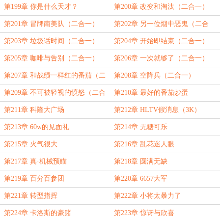
第199章 你是什么天才？
第200章 改变和淘汰（二合一）
第201章 冒牌南美队（二合一）
第202章 另一位烟中恶鬼（二合
一）
第203章 垃圾话时间（二合一）
第204章 开始即结束（二合一）
第205章 咖啡与告别（二合一）
第206章 一次就够了（二合一）
第207章 和战绩一样红的番茄（二
第208章 空降兵（二合一）
合一）
第209章 不可被轻视的愤怒（二合
第210章 最好的番茄炒蛋
一）
第211章 科隆大广场
第212章 HLTV假消息（3K）
第213章 60w的见面礼
第214章 无糖可乐
第215章 火气很大
第216章 乱花迷人眼
第217章 真·机械预瞄
第218章 圆满无缺
第219章 百分百参团
第220章 6657大军
第221章 转型指挥
第222章 小将太暴力了
第224章 卡洛斯的豪赌
第223章 惊讶与欣喜