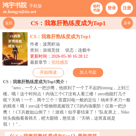
鸿宇书院
手机版
临时
登录
注册
书架
m.hongyujixie.net
CS：我靠肝熟练度成为Top1
返回
菜单
CS：我靠肝熟练度成为Top1
作者：波黑虾油
类别：游戏竞技
状态：连载中
更新时间：2026-05-30 16:28:12
最新章节：
完结感言
开始阅读
加入书架
CS：我靠肝熟练度成为Top1简介：
“zero，一个人一把沙鹰，他抓到了一个了不起的timing，上到三
楼。哦！这个时间点！内场三个CT没有人看三楼！zero他能打几个
呢？天呐！一个，两个三个！雷霆闪电一般的定位！纳米手术刀一般
的精准！哦！zero这个怪物彻底摧毁了CT的内场重防！仅靠一把沙
鹰！！CT兵败如山倒了！！游戏！似乎要结束了！”队友席上，Niko
转头痴痴看着韩天，瞪大眼睛，憨笑道：“天呐，这简直就是
我！！”...