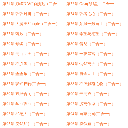
第71章 巅峰NAVI的预兆（二合
第72章 Goat的U盘（二合一）
一）
第73章 强强对拼（二合一）
第74章 强者之心（二合一）
第75章 大魔王S1mple（二合一）
第76章 如风一般自由（二合一）
第77章 落败（二合一）
第78章 希望与绝望（二合一）
第79章 颁奖（二合一）
第80章 偏见（二合一）
第81章 无力回天（二合一）
第82章 一夜暴富（二合一）
第83章 不胜酒力（二合一）
第84章 悄然离去（二合一）
第85章 叠叠乐（二合一）
第86章 黄金左手（二合一）
第87章 驴式扫转(二合一)
第88章 不应触碰之物（二合一）
第89章 直播合同（二合一）
第90章 开无双（二合一）
第91章 学业职业（二合一）
第92章 脱离体系（二合一）
第93章 经纪人（二合一）
第94章 自家公司(二合一)
第95章 突然加训（二合一）
第96章 换位置（二合一）