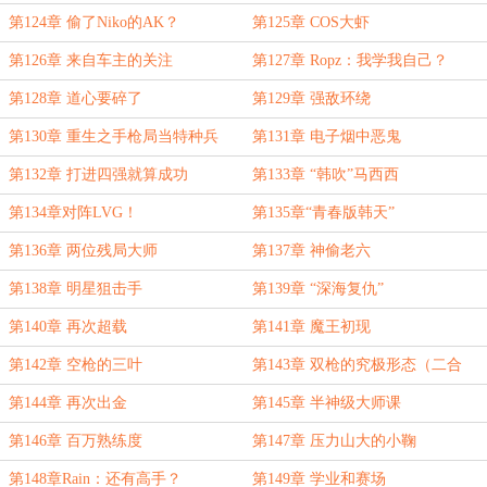
第124章 偷了Niko的AK？
第125章 COS大虾
第126章 来自车主的关注
第127章 Ropz：我学我自己？
第128章 道心要碎了
第129章 强敌环绕
第130章 重生之手枪局当特种兵
第131章 电子烟中恶鬼
第132章 打进四强就算成功
第133章 “韩吹”马西西
第134章对阵LVG！
第135章“青春版韩天”
第136章 两位残局大师
第137章 神偷老六
第138章 明星狙击手
第139章 “深海复仇”
第140章 再次超载
第141章 魔王初现
第142章 空枪的三叶
第143章 双枪的究极形态（二合
一）
第144章 再次出金
第145章 半神级大师课
第146章 百万熟练度
第147章 压力山大的小鞠
第148章Rain：还有高手？
第149章 学业和赛场