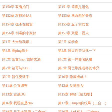
第150章 双鬼拍门
第151章 简直是进化
第152章 双持M4A4
第153章 马西西的失态
第154章 扼杀在摇篮
第155章 五个前女友
第156章 倒霉的小家伙
第157章 聚是一团火
第1章 大米给我爆！
第2章 奖学金
第3章 高ping战士
第4章 韩天你替我死一下
第5章 落寞Gaot 激情饮酒
第6章 第一件签名队服
第7章 箱哥与KFC
第8章 两位带娃老将的博弈
第9章 暂任突破手
第10章 隐藏成就？
第11章 位置调整
第12章 反哺故乡
第13章 首战OG
第15章 解锁【虾划墙】
第16章 我现在是obo
第17章 S1mple的残局（二合一）
第18章 反手大逼兜（二合一）
第19章 人外有人（二合一）