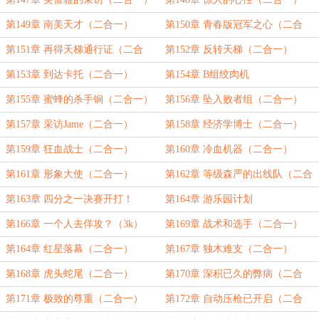
第149章 南美天才（二合一）
第150章 青春版冠军之心（二合
一）
第151章 再得天梯通行证（二合
第152章 反转天梯（二合一）
一）
第153章 到达卡托（二合一）
第154章 B组绞肉机
第155章 蜜蜂的杀手锏（二合一）
第156章 坠入败者组（二合一）
第157章 采访Jame（二合一）
第158章 经济学博士（二合一）
第159章 狂血战士（二合一）
第160章 冷血机器（二合一）
第161章 形象大使（二合一）
第162章 等级森严的出线队（二合
一）
第163章 四分之一决赛开打！
第164章 游乐园计划
第166章 一个人去佯攻？（3k）
第169章 战术和选手（二合一）
第164章 红星落幕（二合一）
第167章 独木难支（二合一）
第168章 虎头蛇尾（二合一）
第170章 深积已久的弊病（二合
一）
第171章 极致的尊重（二合一）
第172章 自动压枪已开启（二合