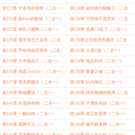
一）
第123章 大表哥的指挥（二合一）
第124章 旋转跳与蝴蝶刀（二合
一）
第125章 新Faze的数值（二合一）
第126章 可惜他不是罗宾（二合
一）
第127章 神队小蜜蜂（二合一）
第128章 北美CS完了（二合一）
第129章 警车形态大表哥（二合
第130章正在蜕变的赛区（二合
一）
一）
第131章 手枪局值回票价（二合
第132章 人形U盘（二合一）
一）
第133章 火中做自己（二合一）
第134章 拖足时间（二合一）
第135章 他是ZywOo！（二合一）
第136章 番薯之威（二合一）
第137章 怪东西频出（二合一）
第138章 队内地位（二合一）
第139章 数值叠加（二合一）
第140章 快到模糊的残局（二合
一）
第141章 B1层的倒刺（二合一）
第142章 开透的鸟狙（二合一）
第143章 一帧拉枪（二合一）
第144章 真正的意图（二合一）
第145章 底牌尽出（二合一）
第146章 被失败束缚（二合一）
第147章 芙蕾雅的采访（二合一）
第148章 惊人的心性（二合一）