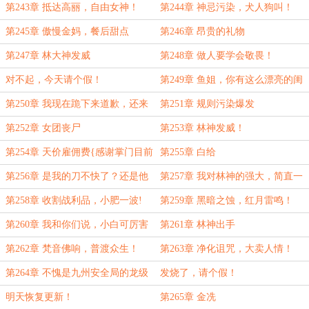
开门！
狗！
第243章 抵达高丽，自由女神！
第244章 神忌污染，犬人狗叫！
第245章 傲慢金妈，餐后甜点
第246章 昂贵的礼物
第247章 林大神发威
第248章 做人要学会敬畏！
对不起，今天请个假！
第249章 鱼姐，你有这么漂亮的闺
蜜不介绍给大家？
第250章 我现在跪下来道歉，还来
第251章 规则污染爆发
得及吗？
第252章 女团丧尸
第253章 林神发威！
第254章 天价雇佣费{感谢掌门目前
第255章 白给
一无所有的慷慨打赏}
第256章 是我的刀不快了？还是他
第257章 我对林神的强大，简直一
的脖子太硬？
无所知！
第258章 收割战利品，小肥一波!
第259章 黑暗之蚀，红月雷鸣！
第260章 我和你们说，小白可厉害
第261章 林神出手
了！
第262章 梵音佛响，普渡众生！
第263章 净化诅咒，大卖人情！
第264章 不愧是九州安全局的龙级
发烧了，请个假！
预定！
明天恢复更新！
第265章 金冼