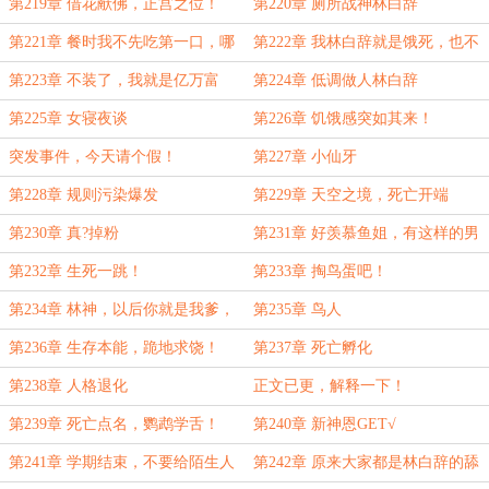
第219章 借花献佛，正宫之位！
第220章 厕所战神林白辞
第221章 餐时我不先吃第一口，哪
第222章 我林白辞就是饿死，也不
个虫豸敢下手？{五千字}
吃软饭！
第223章 不装了，我就是亿万富
第224章 低调做人林白辞
豪！
第225章 女寝夜谈
第226章 饥饿感突如其来！
突发事件，今天请个假！
第227章 小仙牙
第228章 规则污染爆发
第229章 天空之境，死亡开端
第230章 真?掉粉
第231章 好羡慕鱼姐，有这样的男
朋友！
第232章 生死一跳！
第233章 掏鸟蛋吧！
第234章 林神，以后你就是我爹，
第235章 鸟人
亲的！
第236章 生存本能，跪地求饶！
第237章 死亡孵化
第238章 人格退化
正文已更，解释一下！
第239章 死亡点名，鹦鹉学舌！
第240章 新神恩GET√
第241章 学期结束，不要给陌生人
第242章 原来大家都是林白辞的舔