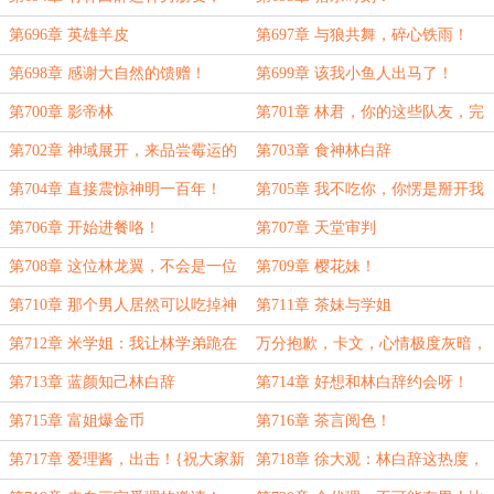
定很幸福吧？
第696章 英雄羊皮
第697章 与狼共舞，碎心铁雨！
第698章 感谢大自然的馈赠！
第699章 该我小鱼人出马了！
第700章 影帝林
第701章 林君，你的这些队友，完
全配不上你！
第702章 神域展开，来品尝霉运的
第703章 食神林白辞
恐怖吧！
第704章 直接震惊神明一百年！
第705章 我不吃你，你愣是掰开我
的嘴给我往喉咙里灌呀！
第706章 开始进餐咯！
第707章 天堂审判
第708章 这位林龙翼，不会是一位
第709章 樱花妹！
神明吧？
第710章 那个男人居然可以吃掉神
第711章 茶妹与学姐
明？
第712章 米学姐：我让林学弟跪在
万分抱歉，卡文，心情极度灰暗，
我面前，给我唱征服！
请一天假！
第713章 蓝颜知己林白辞
第714章 好想和林白辞约会呀！
第715章 富姐爆金币
第716章 茶言阅色！
第717章 爱理酱，出击！{祝大家新
第718章 徐大观：林白辞这热度，