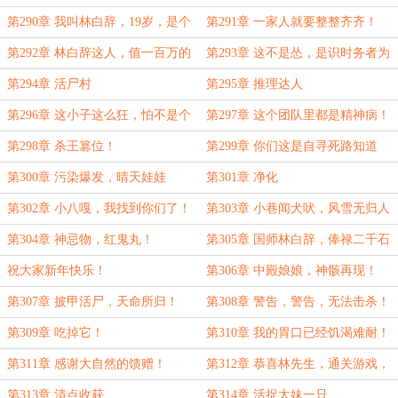
第290章 我叫林白辞，19岁，是个
第291章 一家人就要整整齐齐！
饿人！
第292章 林白辞这人，值一百万的
第293章 这不是怂，是识时务者为
头香！
俊杰！
第294章 活尸村
第295章 推理达人
第296章 这小子这么狂，怕不是个
第297章 这个团队里都是精神病！
龙级吧？
第298章 杀王篡位！
第299章 你们这是自寻死路知道
吗？
第300章 污染爆发，晴天娃娃
第301章 净化
第302章 小八嘎，我找到你们了！
第303章 小巷闻犬吠，风雪无归人
第304章 神忌物，红鬼丸！
第305章 国师林白辞，俸禄二千石
祝大家新年快乐！
第306章 中殿娘娘，神骸再现！
第307章 披甲活尸，天命所归！
第308章 警告，警告，无法击杀！
第309章 吃掉它！
第310章 我的胃口已经饥渴难耐！
第311章 感谢大自然的馈赠！
第312章 恭喜林先生，通关游戏，
成为赢家！
第313章 清点收获
第314章 活捉太妹一只