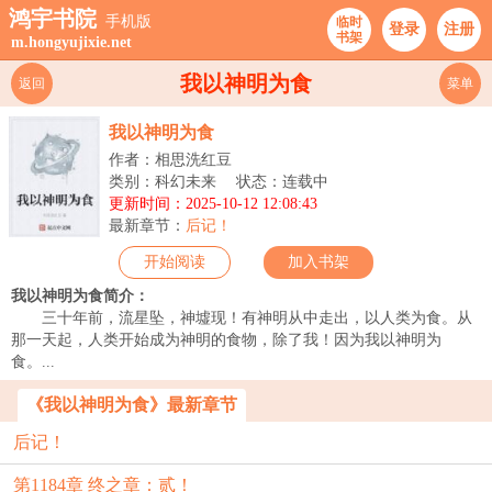
鸿宇书院
手机版
临时
登录
注册
书架
m.hongyujixie.net
我以神明为食
返回
菜单
我以神明为食
作者：相思洗红豆
类别：科幻未来
状态：连载中
更新时间：2025-10-12 12:08:43
最新章节：
后记！
开始阅读
加入书架
我以神明为食简介：
三十年前，流星坠，神墟现！有神明从中走出，以人类为食。从
那一天起，人类开始成为神明的食物，除了我！因为我以神明为
食。...
《我以神明为食》最新章节
后记！
第1184章 终之章：贰！