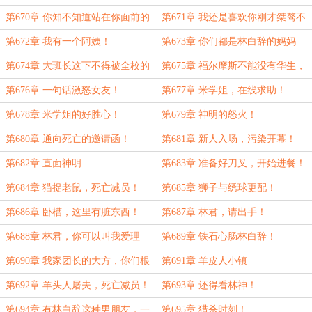
白辞当我后爸也不错！
第670章 你知不知道站在你面前的
第671章 我还是喜欢你刚才桀骜不
是海京林神，新晋的九州龙翼？
驯的样子！
第672章 我有一个阿姨！
第673章 你们都是林白辞的妈妈
粉！
第674章 大班长这下不得被全校的
第675章 福尔摩斯不能没有华生，
女生抢疯咯？
大侦探夏也不能没有小林子。
第676章 一句话激怒女友！
第677章 米学姐，在线求助！
第678章 米学姐的好胜心！
第679章 神明的怒火！
第680章 通向死亡的邀请函！
第681章 新人入场，污染开幕！
第682章 直面神明
第683章 准备好刀叉，开始进餐！
第684章 猫捉老鼠，死亡减员！
第685章 狮子与绣球更配！
第686章 卧槽，这里有脏东西！
第687章 林君，请出手！
第688章 林君，你可以叫我爱理
第689章 铁石心肠林白辞！
酱！
第690章 我家团长的大方，你们根
第691章 羊皮人小镇
本想象不到！
第692章 羊头人屠夫，死亡减员！
第693章 还得看林神！
第694章 有林白辞这种男朋友，一
第695章 猎杀时刻！