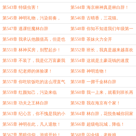
第543章 特级虫害！
第544章 海京林神真是林白辞！
第545章 神明礼物，污染前奏，
第546章 古晴香，三花猫。
第547章 逃课狂魔林白辞
第548章 你知不知道我们年级第一
的女学霸在追他？
第549章 我承认他颜值高，但是也
第550章 茶妹火力全开
不至于让你一见钟情吧？
第551章 林神买房，别墅起步！
第552章 班长，我真是越来越喜欢
你了！
第553章 不装了，我是亿万富豪我
第554章 这就是土豪花钱的速度
摊牌了！
吗？
第555章 纪老师的体验课！
第556章 神明造物！
第557章 你吃软饭吃的这么理直气
第558章 一掷千金林白辞
壮真的好吗？
第559章 红颜知己，污染来临
第560章 我一上来，就看到班长再
打来福！
第561章 功夫之王林白辞
第562章 我在海京有个家！
第563章 纪心言，你不愧是我的小
第564章 林白辞，花悦鱼喊你回家
棉袄!
吃鱼！
第565章 神明在此，凡人退散！
第566章 超级电玩城，降临！
第567章 黑暗信仰，游戏开始！
第568章 闪金镇，老板娘