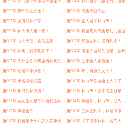
（两更一万二，求月票！）
了叭？过目不忘吗？
第593章 你们还不快多说声谢谢大
第594章 我知道你们很优秀，但是
表哥？{二更一万一，求月票！}
没想到优秀的这么离谱！
第595章 恐怖的女护士！
第596章 污染无处不在
第597章 厕所战神开荤
第598章 正人君子林白辞！
第599章 林大饿人第一餐！
第600章 真当规则污染是幼儿园游
戏呀？
第601章 白衣天使，香消玉殒
第602章 幸运女神并没有到来！
第603章 神明，我来吃你了！
第604章 感谢大自然的馈赠，趁热
开吃！
第605章 为什么你的嘴里有神明的
第606章 去小鱼人家看鱼！
味道？
第607章 纪老师小课堂！
第608章 哼，有趣的女人！
第609章 小富婆纪心言
第610章 林白辞你这也太大方了
吧？
第611章 狗日的林渣男！
第612章 林白辞：原来海王就是
我？
第613章 这女生怕是不知道我连神
第614章 恭喜你，林白辞，成为九
明都吃过吧？
州最年轻的龙翼！
第615章 黑棺金库
第616章 三神恩到手，林老爷撒
钱！
第617章 我也是个十八岁的花季少
第618章 成了海京林神，名气大