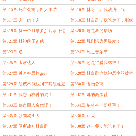
第315章 死亡公寓，新人集结！
第316章 林哥，让我沾沾仙气！
第317章 肉！肉！肉！
第318章 林白辞，我吃定了，耶稣
也留不住他!
第319章 你一个月拿多少薪水呀这
第320章 这是我的猎场！
么拼？
第321章 林神的压迫感
第322章 规则污染再爆发！
第323章 危！
第324章 死亡音乐节
第325章 太鼓达人
第326章 还是得看我林神！
第327章 神奇神忌物get√
第328章 林白辞这找神忌物的效率
也太高了吧？
第329章 他该不能找到了其他规避
第330章 怪物公寓
规则污染的方法吧？
第331章 我想当林神的狗！
第332章 她的高跟鞋
第333章 都市丽人金代理！
第334章 给林神一份尊重！
第335章 筋肉狗头人
第336章 斗犬
第337章 厕所战神林白辞
第338章 这一餐，能吃爽了！