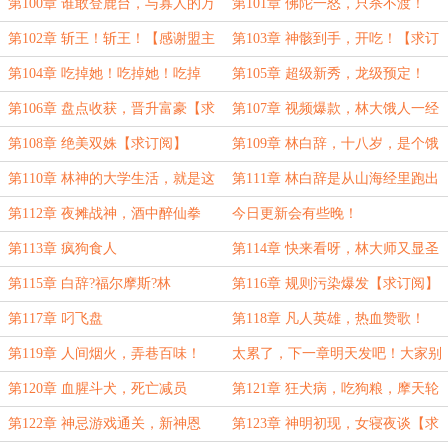
第100章 谁敢登鹿台，与寡人的万
第101章 佛陀一怒，只杀不渡！
人敌一战？
第102章 斩王！斩王！【感谢盟主
第103章 神骸到手，开吃！【求订
Ragnarous的慷慨打赏！】
阅】
第104章 吃掉她！吃掉她！吃掉
第105章 超级新秀，龙级预定！
她！
【求订阅，求月票】
第106章 盘点收获，晋升富豪【求
第107章 视频爆款，林大饿人一经
订阅】
成名！
第108章 绝美双姝【求订阅】
第109章 林白辞，十八岁，是个饿
人！
第110章 林神的大学生活，就是这
第111章 林白辞是从山海经里跑出
么朴实无华，且枯燥！
来的吧？
第112章 夜摊战神，酒中醉仙拳
今日更新会有些晚！
第113章 疯狗食人
第114章 快来看呀，林大师又显圣
了！
第115章 白辞?福尔摩斯?林
第116章 规则污染爆发【求订阅】
第117章 叼飞盘
第118章 凡人英雄，热血赞歌！
第119章 人间烟火，弄巷百味！
太累了，下一章明天发吧！大家别
【求订阅】
等了！
第120章 血腥斗犬，死亡减员
第121章 狂犬病，吃狗粮，摩天轮
上看夕阳！
第122章 神忌游戏通关，新神恩
第123章 神明初现，女寝夜谈【求