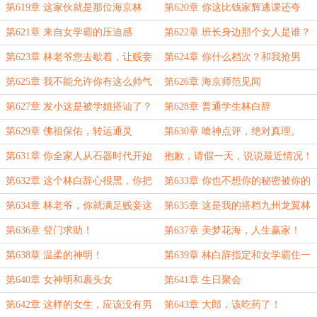
女，秀秀恩爱，不过分吧？
了，连个阿姨都不肯叫了？
第619章 这家伙就是那位海京林
第620章 你这比钱家辉逃课还夸
神？新晋的九州龙翼？
张，人家家里有矿，你家里也有吗？
第621章 来自女学霸的压迫感
第622章 班长身边那个女人是谁？
真他么漂亮呀！
第623章 林老爷您去歇着，让贱妾
第624章 你什么档次？和我抢男
来操持！
人？
第625章 我不能允许你有这么帅气
第626章 海京师范见闻
的男朋友，必须绝交！
第627章 发小这是被学姐搭讪了？
第628章 普通学生林白辞
第629章 佛祖保佑，转运通灵
第630章 喰神点评，绝对真理。
第631章 你全家人从石器时代开始
抱歉，请假一天，说说最近情况！
打工，攒出来的钱都不够林神一年薪
第632章 这个林白辞心很黑，你把
第633章 你也不想你的秘密被你的
水。
握不住的！
发小知道吧？
第634章 林老爷，你就满足贱妾这
第635章 这是我的搭档九州龙翼林
个小小的要求吧？
白辞！
第636章 登门求助！
第637章 美梦花海，人生赢家！
第638章 温柔的神明！
第639章 林白辞指定和女学霸住一
起了！
第640章 女神明和裹头女
第641章 生日聚会
第642章 这样的女生，应该没有男
第643章 大郎，该吃药了！