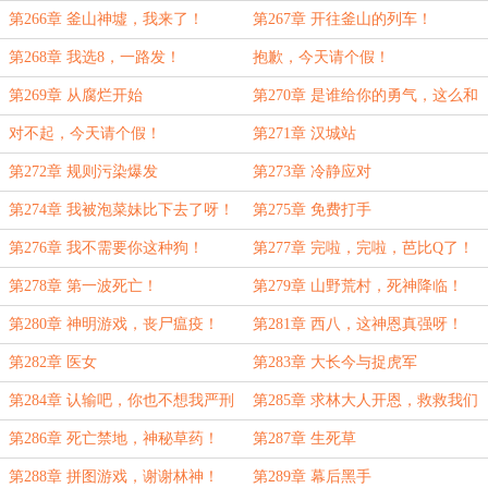
第266章 釜山神墟，我来了！
第267章 开往釜山的列车！
第268章 我选8，一路发！
抱歉，今天请个假！
第269章 从腐烂开始
第270章 是谁给你的勇气，这么和
我说话？
对不起，今天请个假！
第271章 汉城站
第272章 规则污染爆发
第273章 冷静应对
第274章 我被泡菜妹比下去了呀！
第275章 免费打手
第276章 我不需要你这种狗！
第277章 完啦，完啦，芭比Q了！
第278章 第一波死亡！
第279章 山野荒村，死神降临！
第280章 神明游戏，丧尸瘟疫！
第281章 西八，这神恩真强呀！
第282章 医女
第283章 大长今与捉虎军
第284章 认输吧，你也不想我严刑
第285章 求林大人开恩，救救我们
拷问这名医女吧？
高丽的百姓吧？
第286章 死亡禁地，神秘草药！
第287章 生死草
第288章 拼图游戏，谢谢林神！
第289章 幕后黑手