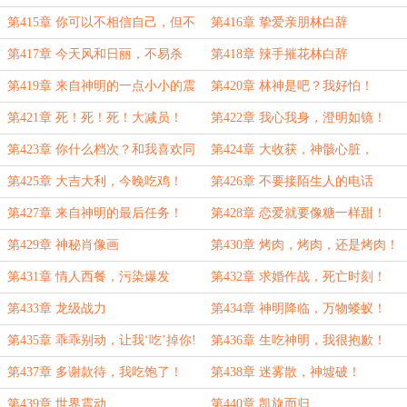
第415章 你可以不相信自己，但不
第416章 挚爱亲朋林白辞
能不相信林哥！
第417章 今天风和日丽，不易杀
第418章 辣手摧花林白辞
戮！
第419章 来自神明的一点小小的震
第420章 林神是吧？我好怕！
撼
第421章 死！死！死！大减员！
第422章 我心我身，澄明如镜！
第423章 你什么档次？和我喜欢同
第424章 大收获，神骸心脏，
一个女孩？
第425章 大吉大利，今晚吃鸡！
第426章 不要接陌生人的电话
第427章 来自神明的最后任务！
第428章 恋爱就要像糖一样甜！
（大章）
第429章 神秘肖像画
第430章 烤肉，烤肉，还是烤肉！
第431章 情人西餐，污染爆发
第432章 求婚作战，死亡时刻！
第433章 龙级战力
第434章 神明降临，万物蝼蚁！
（七千字大章）
第435章 乖乖别动，让我‘吃’掉你!
第436章 生吃神明，我很抱歉！
第437章 多谢款待，我吃饱了！
第438章 迷雾散，神墟破！
第439章 世界震动
第440章 凯旋而归