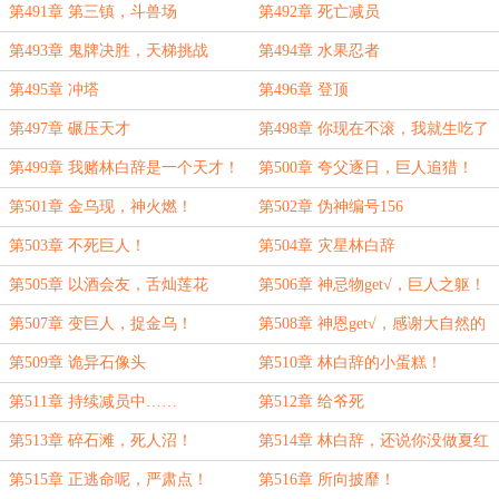
馈赠的不尊重！
没意思呀！
第491章 第三镇，斗兽场
第492章 死亡减员
第493章 鬼牌决胜，天梯挑战
第494章 水果忍者
第495章 冲塔
第496章 登顶
第497章 碾压天才
第498章 你现在不滚，我就生吃了
你！
第499章 我赌林白辞是一个天才！
第500章 夸父逐日，巨人追猎！
第501章 金乌现，神火燃！
第502章 伪神编号156
第503章 不死巨人！
第504章 灾星林白辞
第505章 以酒会友，舌灿莲花
第506章 神忌物get√，巨人之躯！
第507章 变巨人，捉金乌！
第508章 神恩get√，感谢大自然的
馈赠！
第509章 诡异石像头
第510章 林白辞的小蛋糕！
第511章 持续减员中……
第512章 给爷死
第513章 碎石滩，死人沼！
第514章 林白辞，还说你没做夏红
棉的小狼狗？
第515章 正逃命呢，严肃点！
第516章 所向披靡！