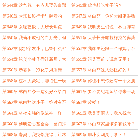
生不喜欢吧？
第644章 这气氛，有点儿要告白那
第645章 你也想吃饺子吗？
劲儿了。
第646章 大班长银行卡里躺着的一
第647章 林白辞，你和大甜姐很熟
个亿你当是P出来的呀？
吗？
第648章 女寝夜谈，大班长焦点！
第649章 我听男生们说，林白辞有
八块腹肌？
第650章 我当不成他的白月光，但
第651章 大班长开帕拉梅拉的姿势
我可以当他的后妈！
好帅呀！
第652章 你那个发小，已经什么都
第653章 我家里还缺一个保姆，不
和我说了！
知道阿姨有没有兴趣？
第654章 祝贺小林子乔迁新居，大
第655章 污染面前，谎言无用！
吉大利，天天吃鸡。
第656章 恭喜你，净化了规则污
第657章 林白辞这人还怪好的！
染，人生丧钟！
第658章 这种大豪宅，哪怕住一晚
第659章 你也不想你还有一个女朋
也好！
友的事情被纪心言知道吧？
第660章 林白辞条件这么好不给自
第661章 要不要纪老师给你来一场
己当女婿简直太可惜了！
秘密教学？
第662章 林白辞这小子，绝对有不
第663章 攻楼！
可告人的小秘密。
第664章 林校友强的像战神一样！
第665章 我是高丽人，我来找老
公！
第666章 黎明爱心基金会，登门拜
第667章 林白辞家里该多有钱呀？
访！
第668章 老妈，我突然觉得，让林
第669章 胆小女幽灵，拿下！