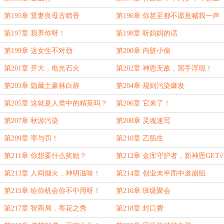
亿！
第195章 贤妻良母古晴香
第196章 你甚至都不愿意喊我一声
辅导员！
第197章 我养你呀！
第198章 听妈妈的话
第199章 这女生不对劲
第200章 内脏小偷
第201章 开大，电光石火
第202章 神恩无敌，黑手浮现！
第203章 隐藏土豪林白辞
第204章 规则污染爆发
第205章 这就是人类中的精英吗？
第206章 它来了！
第207章 秋游污染
第208章 灵魂速写
第209章 罪与罚！
第210章 乙肌生
第211章 你想要什么奖励？
第212章 金库守护者，新神恩GET√
第213章 人间烟火，神明滋味！
第214章 创业未半而中道崩组
第215章 给你机会你不中用呀！
第216章 班级聚会
第217章 智商局，蒂花之秀
第218章 封口费