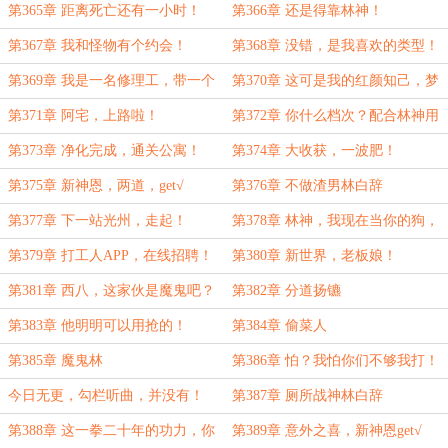
第365章 距离死亡还有一小时！
第366章 还是得靠林神！
第367章 我和怪物有个约会！
第368章 没错，是我喜欢的类型！
第369章 我是一名修理工，带一个
第370章 这可是我的红颜知己，梦
管钳很合理吧？
中情人，得加钱！
第371章 阿宅，上路啦！
第372章 你什么档次？配合林神用
同一款硅胶娃娃？
第373章 净化完成，通关公寓！
第374章 大收获，一波肥！
第375章 新神恩，两道，get√
第376章 不做渣男林白辞
第377章 下一站光州，走起！
第378章 林神，我现在当你的狗，
还来得及吗？
第379章 打工人APP，在线招聘！
第380章 新世界，老板娘！
第381章 西八，这家伙是魔鬼吧？
第382章 分道扬镳
第383章 他明明可以用抢的！
第384章 偷菜人
第385章 魔鬼林
第386章 怕？我怕你们不够我打！
今日无更，勾栏听曲，并没有！
第387章 厕所战神林白辞
{请进来一看！}
第388章 这一拳二十年的功力，你
第389章 意外之喜，新神恩get√