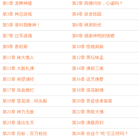
第1章 龙蝉神墟
第2章 我佛问你，心诚吗？
第3章 神忌游戏
第4章 游龙惊园
第5章 请叫我喰神！
第6章 禅房听经
第7章 过耳成诵
第8章 感谢神明的馈赠
第9章 香积厨
第10章 怪物厨娘
第11章 林大饿人
第12章 黑坛钵盂
第13章 大殿礼佛
第14章 佛前三难
第15章 画壁诵经
第16章 诅咒佛婴
第17章 添血燃灯
第18章 借花献佛
第19章 莲花湖，码头船
第20章 菩提使者袈裟
第21章 神力无敌
第22章 黑暗大佛
第23章 逃出生天
第24章 满载而归
第25章 目标，百万粉丝
第26章 你这个‘吃’它正经吗？