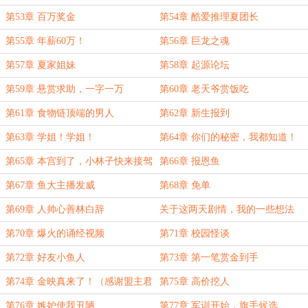
第53章 百万奖金
第54章 酷爱推理夏团长
第55章 年薪60万！
第56章 巨龙之魂
第57章 夏家姐妹
第58章 起源论坛
第59章 悬赏求助，一字一万
第60章 老天爷赏饭吃
第61章 食物链顶端的男人
第62章 新生报到
第63章 学姐！学姐！
第64章 你们的秘密，我都知道！
第65章 本宫到了，小林子快来接驾
第66章 报恩鱼
第67章 鱼大主播发威
第68章 免单
第69章 人帅心善林白辞
关于这两天剧情，我的一些想法
第70章 爆火的诵经视频
第71章 校园怪谈
第72章 好友小鱼人
第73章 第一笔赏金到手
第74章 金映真来了！（感谢盟主君
第75章 高价挖人
子如珩羽衣昱耀慷慨打赏！}
第76章 嫉妒使我丑陋
第77章 军训开始，旗手候选