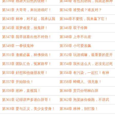
第339章 感谢大自然的馈赠！
第340章 谁也别劝我，我就是林神
的狗！
第341章 大哥哥，来玩游戏吖！
第342章 谁赞成？谁反对？
第343章 林神，对不起，我承认我
第344章不要慌，我来赢下它！
刚才说话声音有点大！
第345章 噩梦难度，抽鬼牌！
第346章 双子伶舞
第347章 我早就看出他不对劲！
第348章 上帝不出差
第349章 一拳镇鬼神
第350章 小可爱发飙
第351章 逢赌必赢，林佛保佑！
第352章 玩游戏嘛，最重要的是开
心！
第353章 团队汇合，冤家路窄！
第354章 我长这么大，还没见过死
人会说话！
第355章 好想和他做朋友呀！
第356章 有污染，一起扛！有神
明，一起砍！
第357章 开始除虫！
第358章 蟑螂人、强无敌！
第359章 崽种，直视我！
第360章 赏罚分明林白辞
第361章 记得讲声多谢白辞哥！
第362章 泡菜妹你偷跑，不讲武
德！
第363章 爱与正义，美少女变身！
第364章 林神，别打脸！