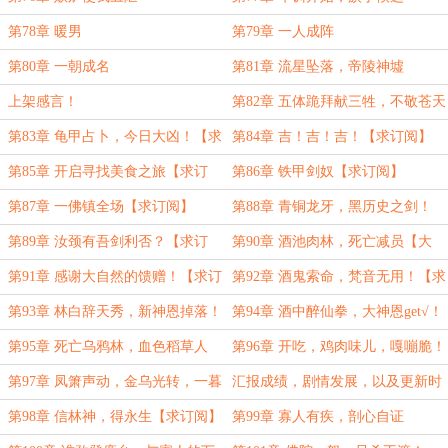
第78章 暖男
第79章 一人成阵
第80章 一朝成名
第81章 流星坠落，帝陵神墟
上架感言！
第82章 五体跪拜献三牲，不敬苍天
敬鬼神！【求首订！】
第83章 龟甲占卜，今日大凶！【求
第84章 吉！吉！吉！【求订阅】
订阅，求月票！】
第85章 开启寻找美食之旅【求订
第86章 铁甲剑奴【求订阅】
阅】
第87章 一佛镇全场【求订阅】
第88章 青铜龙牙，黑历史之剑！
第89章 汝颈有吾剑利否？【求订
第90章 酒池肉林，死亡减员【大
阅】
章，求订阅】
第91章 感谢大自然的馈赠！【求订
第92章 酒鬼索命，梵音无用！【求
阅】
订阅】
第93章 林白辞天秀，新神恩掉落！
第94章 酒中醉仙拳，大神恩get√！
【求订阅】
第95章 死亡乌鸦林，血色稻草人
第96章 开吃，鸡肉味儿，嘎嘣脆！
【求订阅】
第97章 凤箫声动，金乌光转，一暮
汇报成绩，剧情发展，以及更新时
游龙舞！
间！
第98章 信林神，得永生【求订阅】
第99章 寡人有疾，剖心自证