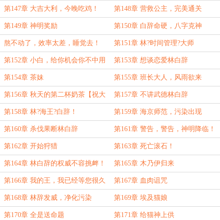
第147章 大吉大利，今晚吃鸡！
第148章 营救公主，完美通关
第149章 神明奖励
第150章 白辞命硬，八字克神
熬不动了，效率太差，睡觉去！
第151章 林?时间管理?大师
第152章 小白，给你机会你不中用
第153章 想谈恋爱林白辞
呀！
第154章 茶妹
第155章 班长大人，风雨欲来
第156章 秋天的第二杯奶茶【祝大
第157章 不讲武德林白辞
家中秋快乐！】
第158章 林?海王?白辞！
第159章 海京师范，污染出现
第160章 杀伐果断林白辞
第161章 警告，警告，神明降临！
第162章 开始狩猎
第163章 死亡滚石！
第164章 林白辞的权威不容挑衅！
第165章 木乃伊归来
第166章 我的王，我已经等您很久
第167章 血肉诅咒
了！
第168章 林辞发威，净化污染
第169章 埃及猫娘
第170章 全是送命题
第171章 给猫神上供