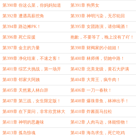
挡得住吗？
第390章 你这么菜，你妈妈知道
第391章 狗男女
吗？
第392章 遭遇高薪挖角
第393章 神明污染，无尽轮回
第394章 路边摊PK！
第395章 女团路演，请你喝酒！
第396章 死亡应援
抱歉，不要等了，晚上没有了吖！
第397章 金主的力量
第398章 财阀家的小姐姐！
第399章 净化结束，不速之客！
第400章 林师傅，切她中路！
第401章 综艺大挑战，第一场开
第402章 北美龙级，黄石大萨满
幕！
第403章 邻家大阿姨
第404章 大胃王，疯牛肉！
第405章 天然素人林白辞
第406章 一刀一春秋！
第407章 第三战，女生限定版！
第408章 爆珠章鱼，林神出手！
第409章 在下菜问，非常欣赏林大
第410章 炸酱面马拉松
师！
第411章 神明的恶趣味
第412章 人肉马达，体能怪物！
第413章 孤岛惊魂
第414章 海岛求生，死亡吃鸡