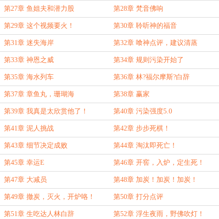
第27章 鱼姐夫和潜力股
第28章 梵音佛响
第29章 这个视频要火！
第30章 聆听神的福音
第31章 迷失海岸
第32章 喰神点评，建议清蒸
第33章 神恩之威
第34章 规则污染开始了
第35章 海水列车
第36章 林?福尔摩斯?白辞
第37章 章鱼丸，珊瑚海
第38章 赢家
第39章 我真是太欣赏他了！
第40章 污染强度5.0
第41章 泥人挑战
第42章 步步死棋！
第43章 细节决定成败
第44章 淘汰即死亡！
第45章 幸运E
第46章 开窖，入炉，定生死！
第47章 大减员
第48章 加炭！加炭！加炭！
第49章 撤炭，灭火，开炉咯！
第50章 打分点评
第51章 生吃达人林白辞
第52章 浮生夜雨，野佛吹灯！