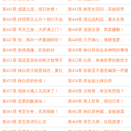
第441章 成团之战，假日休整！
第442章 林班长回归，茶妹斩男
（八千字）
术！（八千字）
第443章 好慌呀怎么办？他们不会
第444章 清点战利品，裹头女再
来挖我的小林子吧？（六千字）
现！
第445章 寻夫之旅，大萨满上门！
第446章 龙级女佣，简直赚翻！
第447章 快，再叫一声夏姨听听！
第448章 只手摘心，佛牌鬼婴，
第449章 热情偶像，狂热粉丝
第450章 林白辞你击杀神明的事情
瞒不住啦！
第451章 我还是喜欢你刚才桀骜不
第452章 白辞，来做世界的救世主
驯的样子！
吧？
第453章 林白辞大闹景福宫，夏红
第454章 你甚至不愿意喊我一声夏
棉神威无敌！
姨！
第455章 林白辞的价值！
第456章 挥金如土林白辞
第457章 我林大饿人又回来了！
第458章 古晴香，有没有想我？
第459章 恋爱的酸臭味！
第460章 两人世界，情侣日常！
第461章 考官任务，买房插曲！
第462章 林白辞神威，老板娘震
惊！
第463章 茶言茶语纪心言
第464章 茶艺大师，在线授课！