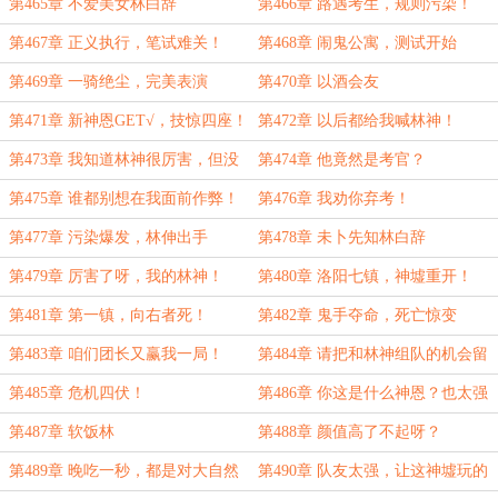
第465章 不爱美女林白辞
第466章 路遇考生，规则污染！
第467章 正义执行，笔试难关！
第468章 闹鬼公寓，测试开始
第469章 一骑绝尘，完美表演
第470章 以酒会友
第471章 新神恩GET√，技惊四座！
第472章 以后都给我喊林神！
第473章 我知道林神很厉害，但没
第474章 他竟然是考官？
想到厉害到没朋友！
第475章 谁都别想在我面前作弊！
第476章 我劝你弃考！
第477章 污染爆发，林伸出手
第478章 未卜先知林白辞
第479章 厉害了呀，我的林神！
第480章 洛阳七镇，神墟重开！
第481章 第一镇，向右者死！
第482章 鬼手夺命，死亡惊变
第483章 咱们团长又赢我一局！
第484章 请把和林神组队的机会留
给我！
第485章 危机四伏！
第486章 你这是什么神恩？也太强
了吧？
第487章 软饭林
第488章 颜值高了不起呀？
第489章 晚吃一秒，都是对大自然
第490章 队友太强，让这神墟玩的