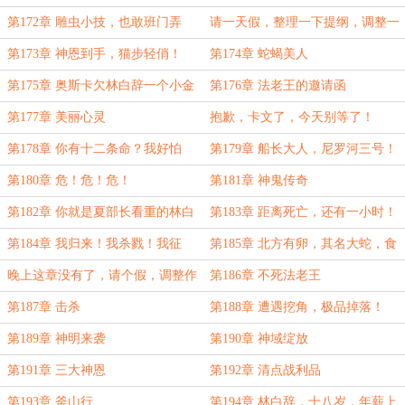
第172章 雕虫小技，也敢班门弄
请一天假，整理一下提纲，调整一
斧！
下作息！
第173章 神恩到手，猫步轻俏！
第174章 蛇蝎美人
第175章 奥斯卡欠林白辞一个小金
第176章 法老王的邀请函
人
第177章 美丽心灵
抱歉，卡文了，今天别等了！
第178章 你有十二条命？我好怕
第179章 船长大人，尼罗河三号！
呦！
第180章 危！危！危！
第181章 神鬼传奇
第182章 你就是夏部长看重的林白
第183章 距离死亡，还有一小时！
辞？
第184章 我归来！我杀戮！我征
第185章 北方有卵，其名大蛇，食
服！
之，得蛇骨柔身！
晚上这章没有了，请个假，调整作
第186章 不死法老王
息！
第187章 击杀
第188章 遭遇挖角，极品掉落！
第189章 神明来袭
第190章 神域绽放
第191章 三大神恩
第192章 清点战利品
第193章 釜山行
第194章 林白辞，十八岁，年薪上