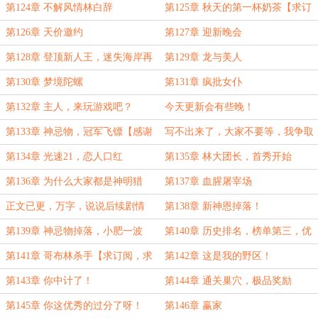
GET√！
订阅，求月票】
第124章 不解风情林白辞
第125章 秋天的第一杯奶茶【求订
阅】
第126章 天价邀约
第127章 迎新晚会
第128章 登顶新人王，迷失海岸再
第129章 龙与美人
现！
第130章 梦境陀螺
第131章 疯批女仆
第132章 主人，来玩游戏吧？
今天更新会有些晚！
第133章 神忌物，冠军飞镖【感谢
写不出来了，大家不要等，我争取
大佬诗奈良野慷慨打赏盟主！】
明天中午搞定！
第134章 光速21，恋人口红
第135章 林大团长，首秀开始
第136章 为什么大家都是神明猎
第137章 血腥屠宰场
手，你却这么优秀？
正文已更，万字，说说后续剧情
第138章 新神恩掉落！
第139章 神忌物掉落，小肥一波
第140章 历史排名，榜单第三，优
秀！【求月票！】
第141章 哥布林杀手【求订阅，求
第142章 这是我的野区！
月票】
第143章 你中计了！
第144章 通关巢穴，极品奖励
第145章 你这优秀的过分了呀！
第146章 赢家