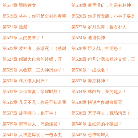
第517章 黑暗神女
第518章 家里没矿，但是有林神！
第519章 林神，你可是全村的希望
第520章 你尽管发飙，小林子要是
呀！
锤不死你算我输！
第521章 活祭
第522章 岁月泥潭，捡石补人
第523章 大的要来了！
第524章 遭遇伪神
第525章 渎神者，必须死！（感谢
第526章 巨人战，神明怒！
大佬好狙击慷慨打赏盟主）
第527章 感谢大自然的馈赠，开
第528章 但凡让我点着这支烟，三
吃！
道神恩就能带走你！
第529章 大收获，三大神恩get√！
第530章 一战成名！
第531章 林大饿人回归！
第532章 海京林神！
第533章 大侦探夏，荣耀时刻！
第534章 林白辞，我的超人！
第535章 几天不见，你是不知道我
第536章 快说声多谢白辞哥
的含金量了吗？
第537章 徒手摘心，跑车林！
第538章 万里寻夫，机场污染！
第539章 都市丽人，污染爆发！
第540章 夏红药的小破团！
第541章 大神恩爆发，一击杀虫
第542章 恐怖蟑螂人