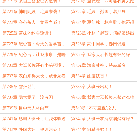
春快乐！}
我蹭定了！
第719章 来自三宫爱理的邀请！
第720章 金代理：不可能有男人比
我老公帅！绝对不可能！
第721章 神明阿姨，毛妹来袭！
第722章 毛妹，烈酒，裹尸袋！
第723章 夺心杀人，龙翼之威！
第724章 夏红棉：林白辞，你还想
要奖励吗？
第725章 茶妹的约会邀请！
第726章 小林子起驾，陪纪娘娘出
宫！
第727章 纪心言：今天的哲学言，
第728章 高中同学，春日偶遇！
是不是很有魅力？
第729章 纪心言：让我康康，是哪
第730章 我家大班长超有钱的好
只小狐狸找大班长？
么！
第731章 大班长你还有小秘密哦，
第732章 海京林神，赫赫威名！
我的小铲子呢，我得赶紧挖出来！
第733章 表白来得太快，就像龙卷
第734章 甜度破百！
风！
第735章 雪姬登门
第736章 大班长出马！
第737章 我大意了，没有闪！
第738章 我家大班长揍人都这么帅
气！
第739章 目中无人林白辞
第740章 ‘不可直视’之人！
第741章 感谢大班长，让我体验过
第742章 大班长在海京居然有房？
了手握千万巨款的滋味！
第743章 外国大妞，规则污染！
第744章 狩猎开始了！