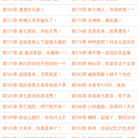
第569章 遭遇女玩家！
第570章 林大饿人，等级榜第一！
第571章 给饿人哥哥磕头了！
第572章 大神林，威名扬！
第573章 第七星辰，开始天秀！
第574章 完美首杀，世界通告！
（感谢海桥陈盟主的慷慨打赏！）
第575章 这就是抱上了超级大腿的
第576章 神明是吧？待会儿就生吃
感觉吗？
了你！
第577章 超·极品奖励，全服唯一！
第578章 懂不懂一波流的含金量
呀？第二个首杀到手！
第579章 林白辞你也不想你给一个
第580章 林白辞，你室友这个女朋
茶妹买车的事情被你女朋友知道吧？
友，貌似对你有想法呀？
第581章 连续首杀，无限风采！
第582章 威胁我家小林子？你也
配？
第583章 我好羡慕大表哥有四个美
第584章 大表哥YYDS，鱼姐
女陪他玩游戏呀！（万字更新求月
YYDS，熊大骑士YYDS！
第585章 第七星辰的表演秀！
第586章 恭喜第七星辰，拿下首
票）
杀，奖励已发放！
第587章 死亡病院，停尸房开局！
第588章 八块腹肌，羡慕吗？天生
的！
第589章 你这么能打，你为什么不
第590章 糟糕，起猛了，看到活动
早说？
的尸体了！
第591章 大表哥，你真是神了！
第592章 林哥，你这记忆力也太好