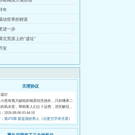
章 苏晓梅加入项目组
 拜年
章 撬动世界的财富
 更进一步
 冀北荒原上的“遗址”
 乔安
天理协议
海棠灯
从小患有视力缺陷的相原别无他长，只好继承二
来的风水堂，帮助客人们占卜运势，消灾解厄，
026-08-06 03:44:18
节：
第470章 那是我的男人（日更万字求月票）