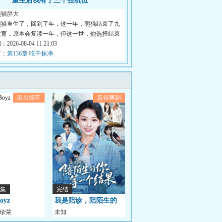
重生后我有了三个挂机位
熊猫胖大
熊猫重生了，回到了年，这一年，熊猫结束了九
教育，原本会复读一年，但这一世，他选择结束
026-08-04 11:21:03
节：
第136章 吃干抹净
港台综艺
反转爽剧
1集
完结
oyz
我是陪诊，陪陌生的
金珍荣
未知
你等一个结果