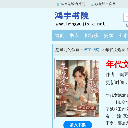
将本站设为首页
收藏鸿宇官网
首页
书库
排行榜
完本
都市
您当前的位置：
鸿宇书院
-> 年代文炮
年代
作者：豌
更新时间：202
年代文炮灰
【架空
了她的工作
春”。“淦
下乡，都是
加入书架