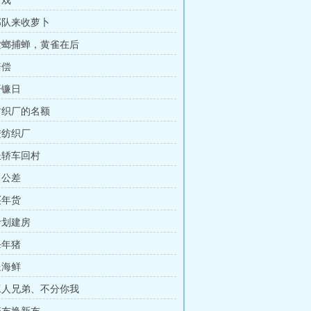
看戏
 部队来收萝卜
 螳螂捕蝉，黄雀在后
赔偿
开镰日
 纺织厂的名额
进纺织厂
 坐轿车回村
出公差
买年货
计划建房
杀年猪
送海鲜
 工人兄弟、不分你我