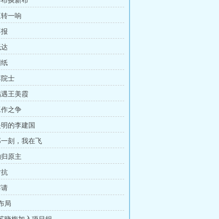
 碎布换新布
三转一响
喜报
抵达
图纸
李院士
 偶遇王美霞
工作之争
 失明的李建国
 那一刻，我在飞
物归原主
对抗
宴请
 布局