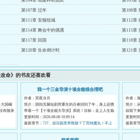
第104章 组建科研团队
第105
第107章 过年
第108章
第111章 安顿纽城
第112
第114章 舞会中的偶遇
第115章
第117章 回国
第118章
第120章 生命倒计时
第121章
天改命》的书友还喜欢看
我一个三金导演十项全能很合理吧
作者：冥夜冷月
作者：
+大国崛
简介：因拍无脑短剧而重生的吕睿回到了年，身上还携
简介：
没有随身
带着一个【十项全能大导演】系统！目标：走上人生巅
叔留下
峰...
更新时间：2026-08-06 10:09:14
趋...
更新时间：2
最新章节：
737、游乐园里养熊猫？丁亮纯魔丸！不上
最新章
市！删不掉！合作愉快……