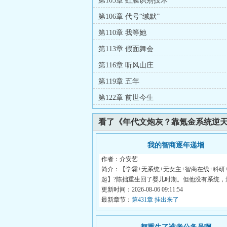
第103章 虹膜识别技术
第106章 代号“缄默”
第110章 我等她
第113章 假面舞会
第116章 听风山庄
第119章 五年
第122章 前世今生
看了《年代文炮灰？靠氪金系统逆
我的智商逐年递增
作者：介安艺
简介：【学霸+无系统+无女主+智商在线+科研
起】?陈拙重生回了婴儿时期。但他没有系统，
空...
更新时间：2026-08-06 09:11:54
最新章节：
第431章 挂出来了