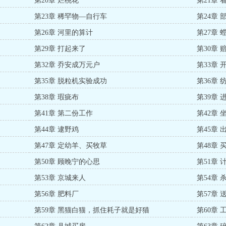
第20章 烂桃花
第21章 
第23章 稀罕物—自行车
第24章
第26章 河里的算计
第27章
第29章 打起来了
第30章 
第32章 乔安成万元户
第33章 
第35章 脱粒机实验成功
第36章
第38章 瑕疵布
第39章 
第41章 第二份工作
第42章
第44章 逮野鸡
第45章 
第47章 定幼羊、买牧草
第48章 
第50章 顾晚宁的心思
第51章 
第53章 京城来人
第54章 
第56章 肥料厂
第57章 
第59章 黑猫白猫，抓住耗子就是好猫
第60章