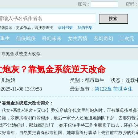
账号：
密码
温馨提示：更多作品，请搜索查找
临时书架
我的书架
重生
仙侠武侠
科幻未来
女生言情
玄幻奇幻
二次元
灰？靠氪金系统逆天改命
文炮灰？靠氪金系统逆天改命
豆儿姑娘
类别：都市重生
状态：连载
5-11-08 13:19:58
最新章节：
第122章 前世今生
？靠氪金系统逆天改命简介：
年代文+系统+逆袭＋无CP】乔安穿成年代文里的炮灰时，正被继母指着
名额，亲爹揣着明白装糊涂，最后一家子人还逼迫她插队下乡，去那穷苦之
”既然不让她好过，那就都别过了！她不仅转手将工作名额卖了出去，还好心
大好青年，自然要把青春献给祖国。她却背着行囊踏上去往前世故乡的列