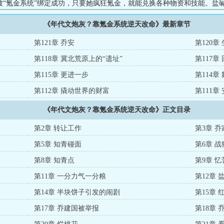
被“氪金系统”绑定成功，只要她疯狂氪金，就能兑换各种物资和技能。盐
愁的乡亲们吃不下睡不着？找乔知青，经她改良后的土壤，能让全队粮食
《年代文炮灰？靠氪金系统逆天改命》最新章节
搞不起来，集体收入少，队长在公社开会时头都抬不起来？找乔知青，经
队争得头破血流。于是就有了，农机报废？找乔知青；电路不稳？找乔知
第121章 乔安
第120章
青。乔安:真的大可不必！随着高考浪潮涌来，她解锁了更高阶的科技树，
第118章 冀北荒原上的“遗址”
第117章
学知识她...
第115章 更进一步
第114章
第112章 撬动世界的财富
第111章
《年代文炮灰？靠氪金系统逆天改命》正文目录
第2章 转让工作
第3章 
第5章 知青碰面
第6章 战
第8章 知青点
第9章 
第11章 一分力气一分粮
第12章 
第14章 半块饼子引发的闹剧
第15章 
第17章 乔建国被举报
第18章