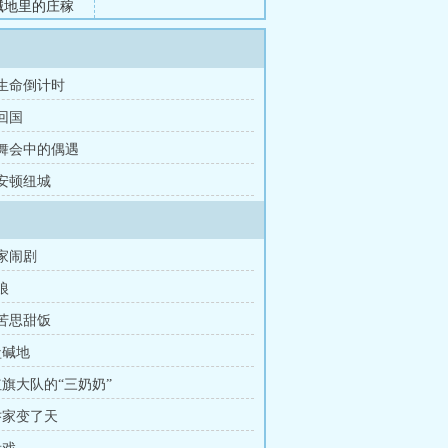
碱地里的庄稼
增产三成。红
她研制出的化
青；母猪难
 生命倒计时
无论是半导体
 回国
 舞会中的偶遇
 安顿纽城
乔家闹剧
狼
忆苦思甜饭
盐碱地
红旗大队的“三奶奶”
 乔家变了天