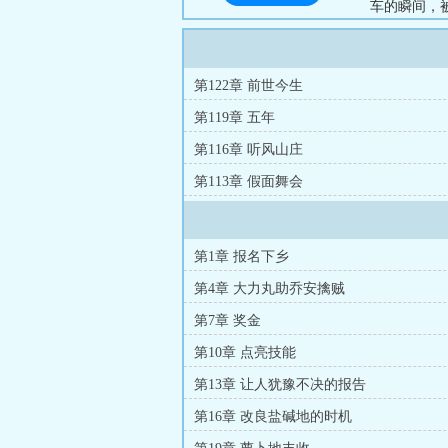
车的瞬间，
收成欠佳，
旗大队副业
肥，各个大
第122章 前世今生
产？找乔知
第119章 五年
技术还是材料
第116章 听风山庄
第113章 假面舞会
第1章 报名下乡
第4章 大力丸助乔安擒贼
第7章 奖金
第10章 点亮技能
第13章 让人犹豫不决的报告
第16章 改良盐碱地的时机