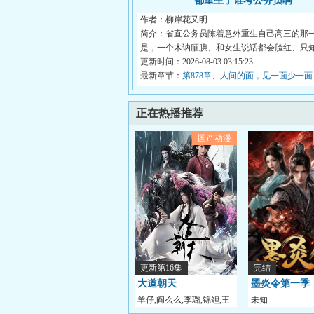
都重生了谁考公务员啊
作者：柳岸花又明
简介：省直公务员陈着意外重生自己高三的那
是，一个木讷腼腆、和女生说话都会脸红、只
的...
更新时间：2026-08-03 03:15:23
最新章节：
第878章、人间的面，见一面少一
正在热播推荐
国产动漫
更新第16集
完结
大道朝天
墨炎令第一季
羊仔,阎么么,李璐,锦鲤,王
未知