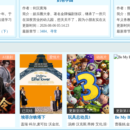
奶爸学园
作者：剑沉黄海
作者：
一年。于
简介：娱乐圈大拿、著名金牌编剧张叹，继承了一所只
简介：
知道学习
在深夜营业的幼儿园，想关关不了，因为小朋友实在太
年义务
可...
更新时间：2026-08-06 05:14:23
学...
更新时间：2
面（下）
最新章节：
3484、寻常
最新章
AI漫剧
爱情片
动画片
已完结
更新至HD
更新第1
埃菲尔铁塔下
玩具总动员3
Be My B
盖瑞·科尔,麦可拉·沃金丝,
汤姆·汉克斯,蒂姆·艾伦,琼·
曺薇娟,