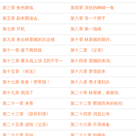
第三章 角色降临
第四章 演技的峥嵘一角
第五章 剧本围读会。
第六章 等一个胖子
第七章 开机
第八章 第一场戏
第九章 来自林慕燃的压迫感
第十章 林慕燃的期许。
第十一章 接下两部戏
第十二章 《父亲》
第十三章 重头戏上演【四千字一
第十四章 震撼的表演。
起】
第十五章 《初见》
第十六章 梦境剧本
第十七章 爸爸！带带我！
第十八章 秀才遇到兵
第十九章 我演了
第二十章 林慕燃，谢谢你。
第二十一章 杀青
第二十二章 爬墙而来的粉丝
第二十三章 《辟邪剑谱》
第二十四章 消息公布
第二十五章 进组《父亲》
第二十六章 不用准备
第二十七章 开始
第二十八章 拍摄中