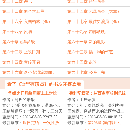
第五十二章 杂志
第五十三章 跨年晚会
第五十四章 两个大卫星
第五十五章 元旦晚会（大章）
第五十六章 入围柏林（4k）
第五十七章 最佳男演员（4k）
第五十八章 反响
第五十九章 内部放映。
第六十章 起码A级！
第六十一章 新的电影
第六十二章 上映日期
第六十三章 插一脚的华艺
第六十四章 宣传开启
第六十五章 点映！
第六十六章 洛小安泪流满面。
第六十七章 公映（完）
看了《这里有演员》的书友还喜欢看
华娱之开局给周董上上对抗
美利坚权猎：从西点军校到总统
作者：河狸的米饭
作者：山居寒岁
简介：“受顶包案影响，港岛小天
简介：年，冷战落幕，美利坚帝
王黯然退场！”“双周一孙，三分天
国独霸。穿越而来的法医学硕士
下，华语乐坛新势力！”“新时代华
更新时间：2026-08-05 22:03:55
卢克，正懵逼的站在西点军校的
更新时间：2026-08-06 00:18:32
语乐...
最新章节：
周日完结，一次性放
阅兵场上。本想...
最新章节：
第296章 狮门影业。
出
《我是山姆》。（求月票！）