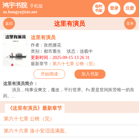
鸿宇书院
手机版
临时
登录
注册
书架
m.hongyujixie.net
这里有演员
返回
菜单
这里有演员
作者：孜然腰花
类别：都市重生
状态：连载中
更新时间：2025-09-15 13:26:31
最新章节：
第六十七章 公映（完）
开始阅读
加入书架
这里有演员简介：
演员，纯事业爽文，魔改，平行世界。Ps:爱是世间疾苦唯一的良
药。...
《这里有演员》最新章节
第六十七章 公映（完）
第六十六章 洛小安泪流满面。