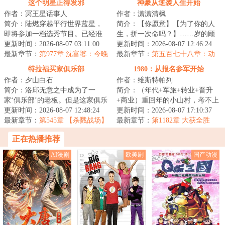
这个明星正得发邪
神豪从逆袭人生开始
作者：冥王星话事人
作者：潇潇清枫
简介：陆燃穿越平行世界蓝星，
简介：【你愿意】【为了你的人
即将参加一档选秀节目。已经准
生，拼一次命吗？】……岁的顾
备好靠抽象出圈的他，却绑定了
更新时间：2026-08-07 03:11:00
珩，双脚深陷泥泞。当命运荆棘
更新时间：2026-08-07 12:46:24
一个正能量文娱...
最新章节：
第977章 沈富婆：今晚
递向他的那一刻...
最新章节：
第五百七十八章：动
我要累死你
荡与机遇并存
特拉福买家俱乐部
1980：从报名参军开始
作者：夕山白石
作者：维斯特帕列
简介：洛邱无意之中成为了一
简介：（年代+军旅+转业+晋升
家‘俱乐部’的老板。但是这家俱乐
+商业）重回年的小山村，考不上
部好奇怪。它不仅仅拥有一个工
更新时间：2026-08-07 12:48:24
大学，做不了生意，想要跳出农
更新时间：2026-08-07 17:10:37
作了三百年的...
最新章节：
第545章 【杀戮战场】
门，似乎只有报...
最新章节：
第1182章 大获全胜
正在热播推荐
AI漫剧
欧美剧
国产动漫