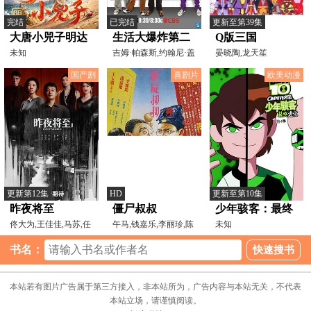
完结
已完结
更新至第39集
大唐小兕子明达
生活大爆炸第二
Q版三国
第六季
未知
季
吉姆·帕森斯,约翰尼·盖
晏晓陶,龙天笙
尔克奇,凯莉·库柯
国产剧
喜剧片
欧美动漫
更新第12集
HD
更新至第10集
昨夜将至
僵尸叔叔
少年骇客：最终
佟大为,王佳佳,马苏,任
午马,钱嘉乐,李丽珍,陈
进化第四季
未知
重,江疏影,张百乔,葛
友,元华,王玉环
书名：
本站若有图片广告属于第三方接入，非本站所为，广告内容与本站无关，不代表
本站立场，请谨慎阅读。