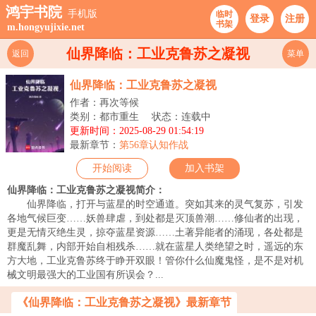
鸿宇书院
手机版
临时
登录
注册
书架
m.hongyujixie.net
仙界降临：工业克鲁苏之凝视
返回
菜单
仙界降临：工业克鲁苏之凝视
作者：再次等候
类别：都市重生
状态：连载中
更新时间：2025-08-29 01:54:19
最新章节：
第56章认知作战
开始阅读
加入书架
仙界降临：工业克鲁苏之凝视简介：
仙界降临，打开与蓝星的时空通道。突如其来的灵气复苏，引发
各地气候巨变……妖兽肆虐，到处都是灭顶兽潮……修仙者的出现，
更是无情灭绝生灵，掠夺蓝星资源……土著异能者的涌现，各处都是
群魔乱舞，内部开始自相残杀……就在蓝星人类绝望之时，遥远的东
方大地，工业克鲁苏终于睁开双眼！管你什么仙魔鬼怪，是不是对机
械文明最强大的工业国有所误会？...
《仙界降临：工业克鲁苏之凝视》最新章节