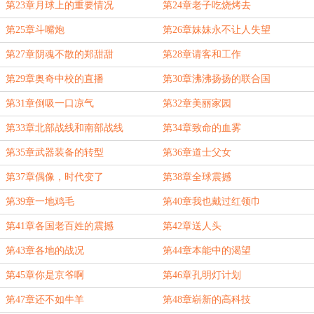
第23章月球上的重要情况
第24章老子吃烧烤去
第25章斗嘴炮
第26章妹妹永不让人失望
第27章阴魂不散的郑甜甜
第28章请客和工作
第29章奥奇中校的直播
第30章沸沸扬扬的联合国
第31章倒吸一口凉气
第32章美丽家园
第33章北部战线和南部战线
第34章致命的血雾
第35章武器装备的转型
第36章道士父女
第37章偶像，时代变了
第38章全球震撼
第39章一地鸡毛
第40章我也戴过红领巾
第41章各国老百姓的震撼
第42章送人头
第43章各地的战况
第44章本能中的渴望
第45章你是京爷啊
第46章孔明灯计划
第47章还不如牛羊
第48章崭新的高科技