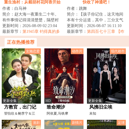
重生渔村：从截胡村花阿香开始
快收了神通吧！
票！）
作者：白马神
作者：跳舞
简介：赵大海一夜重生二十年。
简介：【孩子你记住，这天地间
有件事情记得清清楚楚，隔壁村
本有十分运道，其中，三分文气
的村花阿香，贤良淑德，持家有
更新时间：2026-08-09 02:23:04
七分武，还有一分定乾坤！】
更新时间：2026-08-07 16:11:10
道育儿有方，三...
最新章节：
第1945章 钓得真的多
【++……咦？老祖...
最新章节：
第四百七十三章 【咋
跪下了？】
正在热播推荐
女频恋爱
动作片
现代都市
更新全集
HD
更新全集
方教官，出门记
致命潮汐
风拂旧尘埃
得装不熟
管怡欣＆鲍李宁＆江
阿依夏,马铁摩
未知
路祺
漫剧
剧情片
足球