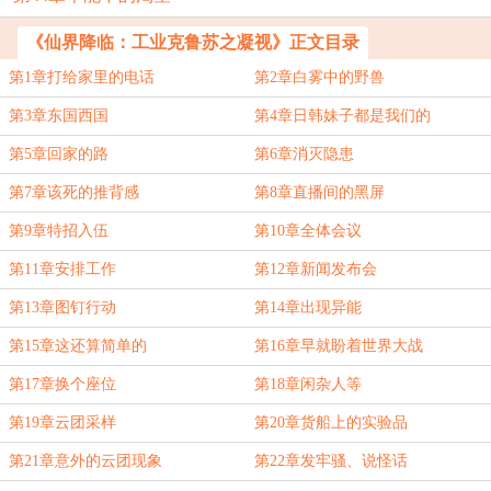
《仙界降临：工业克鲁苏之凝视》正文目录
第1章打给家里的电话
第2章白雾中的野兽
第3章东国西国
第4章日韩妹子都是我们的
第5章回家的路
第6章消灭隐患
第7章该死的推背感
第8章直播间的黑屏
第9章特招入伍
第10章全体会议
第11章安排工作
第12章新闻发布会
第13章图钉行动
第14章出现异能
第15章这还算简单的
第16章早就盼着世界大战
第17章换个座位
第18章闲杂人等
第19章云团采样
第20章货船上的实验品
第21章意外的云团现象
第22章发牢骚、说怪话