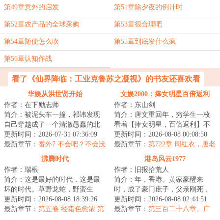
第49章意外的启发
第51章除夕夜的倒计时
第52章农产品的全球采购
第53章很合理吧
第54章随便怎么吹
第55章到底发什么疯
第56章认知作战
看了《仙界降临：工业克鲁苏之凝视》的书友还喜欢看
华娱从洪世贤开始
文娱2000：捧女明星百倍返利
作者：在下励志师
作者：东山剑
简介：被泥头车一撞，祁讳发现
简介：唐文重回年，穷学生一枚
自己穿越成了一个清澈愚蠢的北
看着【捧女明星，百倍返利】不
电毕业生，这让他打起了退堂
更新时间：2026-07-31 07:36:09
由陷入了沉思我兜里只有块毛拿
更新时间：2026-08-08 00:08:50
鼓。娱乐圈好难混...
最新章节：
番外7 不会吧？不会没
头捧女明星？这...
最新章节：
第722章 周红衣，唐老
有富婆养吧？
爷的钱包到底有多厚？！
沸腾时代
港岛风云1977
作者：瑞根
作者：旧报拾荒人
简介：这是最好的时代，这是最
简介：年，香港。黄家豪醒来
坏的时代。草野龙蛇，野蛮生
时，成了豪门庶子，父亲刚死，
长，野心和欲望交织在一起，总
更新时间：2026-08-08 18:39:26
大房扔来三百万让他滚蛋。他笑
更新时间：2026-08-08 02:44:51
能铸就翻天覆地的...
最新章节：
第五卷 经霜色愈浓 第
了。这帮蠢货，根...
最新章节：
第三百二十八章、广
九节 嫡故总相宜（二合一求
交朋友