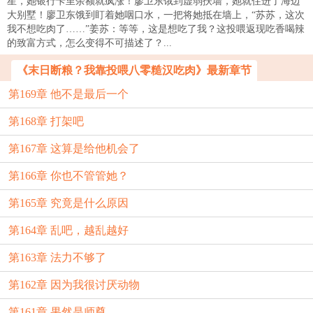
星，她银行卡里余额就疯涨！廖卫东饿到虚弱扶墙，她就住进了海边
大别墅！廖卫东饿到盯着她咽口水，一把将她抵在墙上，“苏苏，这次
我不想吃肉了……”姜苏：等等，这是想吃了我？这投喂返现吃香喝辣
的致富方式，怎么变得不可描述了？...
《末日断粮？我靠投喂八零糙汉吃肉》最新章节
第169章 他不是最后一个
第168章 打架吧
第167章 这算是给他机会了
第166章 你也不管管她？
第165章 究竟是什么原因
第164章 乱吧，越乱越好
第163章 法力不够了
第162章 因为我很讨厌动物
第161章 果然是师尊