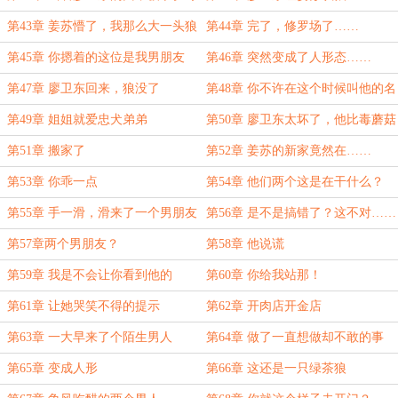
扑倒了
第43章 姜苏懵了，我那么大一头狼
第44章 完了，修罗场了……
呢？
第45章 你摁着的这位是我男朋友
第46章 突然变成了人形态……
第47章 廖卫东回来，狼没了
第48章 你不许在这个时候叫他的名
字
第49章 姐姐就爱忠犬弟弟
第50章 廖卫东太坏了，他比毒蘑菇
还要毒
第51章 搬家了
第52章 姜苏的新家竟然在……
第53章 你乖一点
第54章 他们两个这是在干什么？
第55章 手一滑，滑来了一个男朋友
第56章 是不是搞错了？这不对……
第57章两个男朋友？
第58章 他说谎
第59章 我是不会让你看到他的
第60章 你给我站那！
第61章 让她哭笑不得的提示
第62章 开肉店开金店
第63章 一大早来了个陌生男人
第64章 做了一直想做却不敢的事
第65章 变成人形
第66章 这还是一只绿茶狼