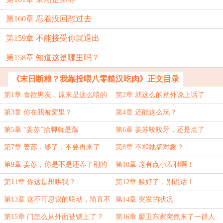
第160章 忍着没回怼过去
第159章 不能接受你就退出
第158章 知道这是哪里吗？
《末日断粮？我靠投喂八零糙汉吃肉》正文目录
第1章 食欲男友，原来是这么喂的
第2章 就这么的意外说上话了
第3章 你在我被窝里？
第4章 还能这么玩？
第5章 “姜苏”抬脚就是踹
第6章 姜苏咬咬牙，还是点了
【是】
第7章 姜苏，够了，不要再来了
第8章 不和她搞对象？
第9章 姜苏，你是不是还养了别的
第10章 这有点小羞耻啊！
男人？
第11章 你这是想哄我？
第12章 躲好了，别说话！
第13章 这不可思议的联动，简直不
第14章 突发的状况
要太好了！
第15章 门怎么从外面被锁上了？
第16章 廖卫东家突然来了一群人