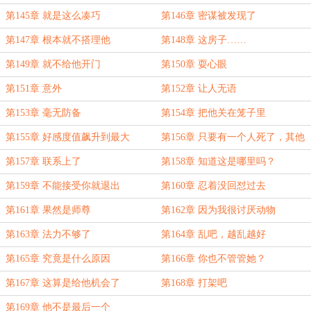
第145章 就是这么凑巧
第146章 密谋被发现了
第147章 根本就不搭理他
第148章 这房子……
第149章 就不给他开门
第150章 耍心眼
第151章 意外
第152章 让人无语
第153章 毫无防备
第154章 把他关在笼子里
第155章 好感度值飙升到最大
第156章 只要有一个人死了，其他
人也完了
第157章 联系上了
第158章 知道这是哪里吗？
第159章 不能接受你就退出
第160章 忍着没回怼过去
第161章 果然是师尊
第162章 因为我很讨厌动物
第163章 法力不够了
第164章 乱吧，越乱越好
第165章 究竟是什么原因
第166章 你也不管管她？
第167章 这算是给他机会了
第168章 打架吧
第169章 他不是最后一个