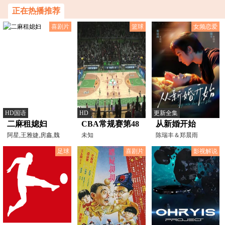
基金做抉择，张扬重仓前压
正在热播推荐
喜剧片
篮球
女频恋爱
HD国语
HD
更新全集
二麻租媳妇
CBA常规赛第48
从新婚开始
阿星,王雅婕,房鑫,魏
轮 辽宁本钢VS
未知
陈瑞丰＆郑晨雨
瑾,陈传凯,林航
新疆伊力特
足球
喜剧片
影视解说
20240326（明星
视角-赵继伟）